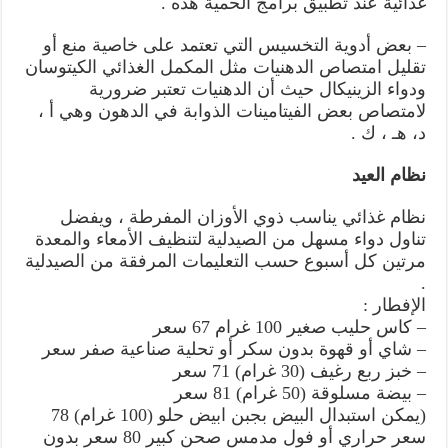
غذائية عند تطبيق برامج الحمية هذه .
– بعض أدوية التخسيس التي تعتمد على خاصية منع أو
تقليل امتصاص الدهنيات مثل المكمل الغذائي الكيتوسان
ودواء الزينيكال حيث أن الدهنيات تعتبر ضرورية
لامتصاص بعض الفيتامينات الذوابة في الدهون وهي أ ،
د، هـ ، ك .
نظام العيد
نظام غذائي يناسب ذوي الأوزان المفرطة ، ويفضل
تناول دواء مسهل من الصيدلية لتنظيف الأمعاء والمعدة
مرتين كل أسبوع حسب التعليمات المرفقة من الصيدلية
.
الإفطار :
– كاس حليب صغير 100 غرام 67 سعر
– شاي أو قهوة بدون سكر أو تحلية صناعية صفر سعر
– خبز ربع رغيف (30 غرام) 71 سعر
– بيضة مسلوقة (50 غرام) 81 سعر
(يمكن استبدال البيض بجبن ابيض حلو (100 غرام) 78
سعر حراري أو فول مدمس صحن كبير 80 سعر بدون