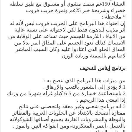
العشاء 150غم سمك مشوي أو مسلوق مع طبق سلطة
خضراء وشريحة خبز 25غم وثمرة جريب فروت
* ملاحظة :
إن احتواء هذا البرنامج على الجريب فروت ليس لأنه له
أثر مذيب للدهون فقط لكن لاحتوائه على نسبة عالية
من الالياف اللازمة للجسم حيث تساعد على الوقاية من
الامساك كذلك تعود الجسم على المذاق المر بدلا من
المذاق الحلو الذي اعتادوا عليه وكان السبب المباشر
لاصابتهم بالسمنة وزيادة الوزن
برنامج إيناس للتنحيف
من ميزات هذا البرنامج الذي ننصح به :
1.لا يؤدي إلى الشعور بالتعب والإرهاق .
2.باستطاعتك خسارة من 5-6 كيلو غرام شهريا من وزنك
إذا اتبعتي هذا الريحيم .
3.انه برنامج شعبي وغير معقد ولتحصلي على نتائج
ممتازة أنصحك بالابتعاد عن الحلويات العربية والفطائر
والبوظة والمشروبات الغازية بجميع أصنافها الشوكولاته
،العسل ،التمر ،المعكرونة،ومن الفواكه التين والموز .