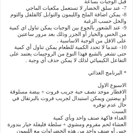
قبل الوجبات بساعة
7- عند سلق الخضار لا تستعمل مكعبات الماجي
8- يمكن اضافة الملح والليمون والتوابل كالفلفل والثوم
والخل حسب الرغبة
9- عند الشعور بالجوع بين الوجبات يمكن تناول اي كمية
من الخس والخيار أو الجزر وذلك بعد مرور ساعتين
على الاقل من الوجبة الاساسية .
10- عندما لا تحدد الكمية للطعام يمكن تناول أي كمية
حتى تشعر بالشبع فهذا النوع من الروجيمات يعتمد على
التفاعل الكيميائي لذلك لا يمكن حذف أي وجبة .
* البرنامج الغذائي
الاسبوع الاول
الافطار موحد نصف حبة جريب فروت + بيضة مسلوقة
أو بيضتين ويمكن استبدال لجريب فروت بالبرتقال في
حال عدم توفره
السبت
الغداء فاكهة صنف واحد وبأي كمية
العشاء لحم مفروم ومشوي + سلطة فليفلة خيار بندورة
خس أو صنف واحد من هذه الخضراوات مع الليمون