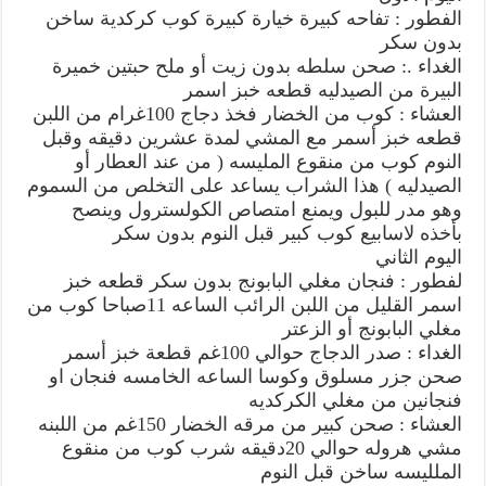
الفطور : تفاحه كبيرة خيارة كبيرة كوب كركدية ساخن
بدون سكر
الغداء .: صحن سلطه بدون زيت أو ملح حبتين خميرة
البيرة من الصيدليه قطعه خبز اسمر
العشاء : كوب من الخضار فخذ دجاج 100غرام من اللبن
قطعه خبز أسمر مع المشي لمدة عشرين دقيقه وقبل
النوم كوب من منقوع المليسه ( من عند العطار أو
الصيدليه ) هذا الشراب يساعد على التخلص من السموم
وهو مدر للبول ويمنع امتصاص الكولسترول وينصح
بأخذه لاسابيع كوب كبير قبل النوم بدون سكر
اليوم الثاني
لفطور : فنجان مغلي البابونج بدون سكر قطعه خبز
اسمر القليل من اللبن الرائب الساعه 11صباحا كوب من
مغلي البابونج أو الزعتر
الغداء : صدر الدجاج حوالي 100غم قطعة خبز أسمر
صحن جزر مسلوق وكوسا الساعه الخامسه فنجان او
فنجانين من مغلي الكركديه
العشاء : صحن كبير من مرقه الخضار 150غم من اللبنه
مشي هروله حوالي 20دقيقه شرب كوب من منقوع
الملليسه ساخن قبل النوم