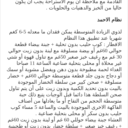
القادمة مع ملاحظة أن يوم الاستراحة يجب أن يكون
خاليا من الخبز والدهنيات والحلويات .
نظام الاحمد
لذوي الزيادة المتوسطة يمكن فقدان ما معدله 5-6 كغم
شهريا عند تطبيق هذا النظام
الافطار : كوب حليب بدون تحلية + جبنة بيضاء قطعة
حوالي 60غم أو بيضة مسلوقة مع لبنة بدون زيت حوالي
30 غم مع رغيف خبز صغبر 50غم مع تناول قهوة أو شتي
غير محلاة أو محلى بتحلية صناعية الساعة 11 صباحا
الغداء لحمة مطبوخة بدون دهن ويفضل مشوية أو سمك
أو دجاج بدون جلد قطعة متوسطة حوالي 60غم + خضار
مسلوقة + صحن كبير من سلطة الخضار الموجودة
بالبيت بدون تحديد الكمية وبدون زيت على أن يتم تناول
صحن السلطة هذا دائما قبل الوجبات يتبع ذلك حبة
متوسطة الحجم من التفاح أو ما يعادلها من أصناف
الفاكهة الاخرى الموجودة بالبيت والساعة 5 مساء كوب
حليب بدون سكر أو محلى بتحلية صناعية .
العشاء جبنة بيضاء حوللي 60 غم أو لبنة بدون زيت 60غم
+ رغيف خبز صغير + سلطة خضار بدون زيت أو طحينية