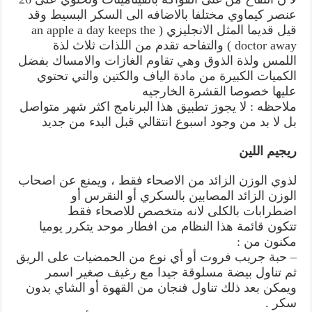
عنصر كيماوي مختلفا بالاضافه الى السكر البسيط وقد
قيل قديما المثل الانجليزي ( an apple a day keeps the
doctor away ) والتفاحه تقدم من اللذات ثلاث لذة
اللمس ولذة الذوق وهي تقاوم الغازات والامساك بفضل
الكميات الكبيرة من مادة الياف والكتين والتي تحتوي
عليها خصوصا القشرة الخارجيه
ملاحظه : لا يجوز تطبيق هذا البرنامج اكثر شهر متواصل
بل لا بد من وجود اسبوع انتقالي قبل البدء من جديد
ريجيم اللين
لذوي الوزن الزائد من الاصحاء فقط ، ويمنع عن اصحاب
الوزن الزائد المصابين بالسكري أو النقرس أو
اضطرابات بالكلى لانه متخصص للاصحاء فقط
تتكون قائمة هذا النظام من افطار موحد يتكرر يوميا
مكنون من :
– حبة جريب فروت أو أي نوع من الحمضيات على الريق
ثم تناول بيضة مسلوقة جيدا مع رغيف صغير اسمر
ويمكن بعد ذلك تناول فنجان من القهوة أو الشاي بدون
سكر .