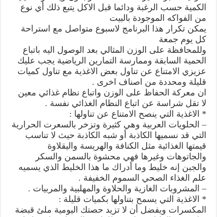
الكمية حسب الرغبة ودائما قبل الاكل يتبع ذلك أي نوع
من الفواكه الموجودة بالبيت
يمكن تكرار هذا البرنامج لاسبوع متواصل مع استراحة
كل يوم جمعة
وللمحافظة على الوزن المثالي بعد الوصول اليه باتباع
الحمية السابقة وممارسة التمارين الرياضية يجب عليك
عزيزي الامتناع عن تناول بعض الاغذية مع تناول كميات
قليلة ومحددة من اصناف اخرى .
ان معركة الحفاظ على الوزن واتباع نظام غذائي معين
لا تقل شراسة عن اتباع النظام الغذائي نفسة .
* الاغذية التي ينصح الامتناع عن تناولها :
– الحلويات العربية وهي كثيرة وتزخر بالسعرت الحرارية
التي قد نسميها الكاذبة أو شبه الكاذبة حيث لا تناسب
قيمتها الغذائية مثل الكنافة والهريسة واليقلاوة
والجاتوهات وغيرها فهي محشوة بالسمن والسكر
والجبن إنه خليط وما أدراك ما هذا الخليط الذي يسميه
علم الغذاء الصحي السموم الخفيفة .
– المشروبات الغازية والحلاوة والمهلبية والمربيات .
* الاغذية التي يسمح بتناولها بكميات قليلة :
المكسرات ويفضل أن لا تزيد حصتك اليومية ملئ قبضة