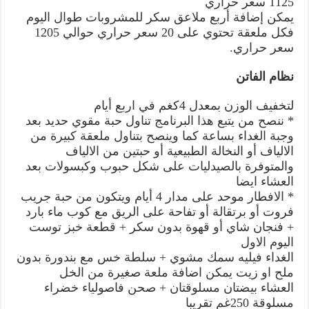
1125 سعر حراري
يمكن إضافة أربع ملاعق سكر للمشروبات طوال اليوم
فكل ملعقة تحتوي على 20 سعر حراري حوالي 1205
سعر حراري.
نظام الفاتن
لتخفيف الوزن بمعدل 4كغم في اربع أيام
* ننصح من يتبع هذا البرنامج تناول حبة مقوي حديد بعد
وجبة الغداء بساعة كما وينصح بتناول ملعقة كبيرة من
الالياف أو النخالة الطبيعية أو حبتين من الالياف
والمتوفرة بالصيدليات على شكل حبوب وكبسولات بعد
العشاء ايضا
* الافطار موحد على مدار 4 أيام ويتكون من حبة جريب
فروت أو برتقالة أو تفاحة على الريق مع كوب ماء بارد
+ فنجان شاي أو قهوة بدون سكر + قطعة خبز توست
اليوم الاول
الغداء فيليه سمك مشوي + سلطة خس مع بندورة بدون
ملح او زيت يمكن اضافة ملعة صغيرة من الخل
العشاء بيضتان مسلوقتان + صحن فاصولياء خضراء
مسلوقة 250غم تقريبا