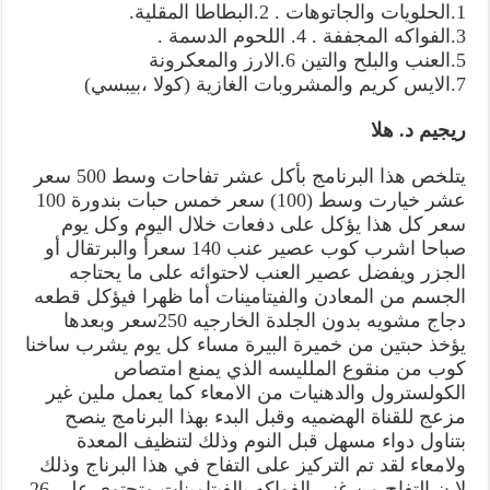
1.الحلويات والجاتوهات . 2.البطاطا المقلية.
3.الفواكه المجففة . 4. اللحوم الدسمة .
5.العنب والبلح والتين 6.الارز والمعكرونة
7.الايس كريم والمشروبات الغازية (كولا ،بيبسي)
ريجيم د. هلا
يتلخص هذا البرنامج بأكل عشر تفاحات وسط 500 سعر
عشر خيارت وسط (100) سعر خمس حبات بندورة 100
سعر كل هذا يؤكل على دفعات خلال اليوم وكل يوم
صباحا اشرب كوب عصير عنب 140 سعرأ والبرتقال أو
الجزر ويفضل عصير العنب لاحتوائه على ما يحتاجه
الجسم من المعادن والفيتامينات أما ظهرا فيؤكل قطعه
دجاج مشويه بدون الجلدة الخارجيه 250سعر وبعدها
يؤخذ حبتين من خميرة البيرة مساء كل يوم يشرب ساخنا
كوب من منقوع الملليسه الذي يمنع امتصاص
الكولسترول والدهنيات من الامعاء كما يعمل ملين غير
مزعج للقناة الهضميه وقبل البدء بهذا البرنامج ينصح
بتناول دواء مسهل قبل النوم وذلك لتنظيف المعدة
ولامعاء لقد تم التركيز على التفاح في هذا البرناج وذلك
لا ن التفاح من غنى الفواكه بالفيتامينات وتحتوي على 26