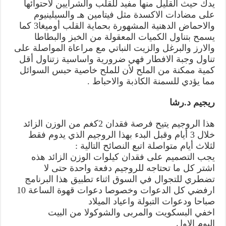
يدك حيث القليل منها مفيد للقلب والشرايين لاحتوائها
على مضادات الاكسدة مثل فيتامين هـ والسيلينيوم
والاحماض الدهنية المشهورة بحماية القلب أوميغا3 كما
يسمح بتناول الكميات المعقولة من الخبز والبطاطا
والارز والبرغل والزيت النباتي مع مراعاة المواصلة على
تناول وجبة الافطار فهي ضرورية واساسية زتناول أقل
كمية ممكنة من الملح لأن للملح خاصية حبس السوائل
مما يؤدي للسمنة الكاذبة والاحباط .
ريجيم د.رشا
هذا الروجيم يتيح فرصة فقدان 2كغم من الوزن الزائد
خلال 3 أيام وقبل البدء بهذا الروجيم الذي يدوم فقط
لثلاث أيام متواصلة اتبع النصائح التالية :
يجب التصميم على فقدان كيلوات الوزن الزائد هذه
اشتر كل ما تحتاجه للروجيم دفعة واحدة حتى لا
تضطري للتجوال في السوق اثناء تطبيق هذا البرنامج
ارفضي كل الدعوات وخصوصا دعوات قهوة الساعة 10
صباحا ودعوات التبولة واعياد الميلاد
اخفي البسكويت والمربى والشوكولا من البيت
اليوم الاول