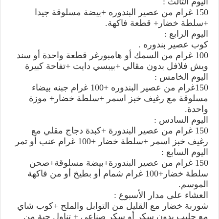
اليوم الثالث :
150 غرام من عصير البندوره +بيضة مسلوقة جيدا
+سلطة خضار+ قطعة فاكهة.
اليوم الرابع :
كوب عصير بندوره .
100 غرام من السمك أو هامبورغر قطعة واحدة أو سند
ويش فلافل بدون مقالي +بيبسي دايت +تفاحة كبيرة
اليوم الخامس :
150غرام من عصير البندوره +100 غرام جبنه بيضاء
مسلوقة مع رغيف خبز اسمر +سلطة خضار+ موزة
واحدة.
اليوم السادس :
150 غرام من عصير البندورة +كبدة دجاج مقلي مع
رغيف خبز اسمر +سلطة خضار +100 غرام عنب أو تمر
اليوم السابع :
150 غرام من عصير البندورة+بيضة مسلوقة+صحن
سلطة خضار+100 غرام شمام أو بطيخ أو من فاكهة
الموسم.
العشاء على مدار الأسبوع :
شوربة خضار مع القليل من التوابل والملح +كوب شاي
مع حليب بدون سكر أو سكر صناعي + تناول حبة من