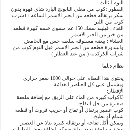
اليوم الثالث
الفطور :كوب من مغلي البابونج البارد شاي قهوة بدون
سكر برتقاله قطعه من الخبز الاسمر الساعه 11شرب
كوب من اللبن
الغدء : فيليبه سمك 150 غم مشوي خسه كبيرة قطعه
من خبز من الخبز الاسمر
العشاء : بيضه مسلوقه سلطه خس مع الحامض
والبندورة قطعه من الخبز الاسمر قبل النوم كوب من
شراب الكركديه ( من عند العطار )
نظام د.لما
يحتوي هذا النظام على حوالي 1000 سعر حراري
ويشتمل على كل العناصر الغذائية.
الإفطار:
3اكواب كبيره من الماء على الريق مع إضافة ملعقة
صغيرة من خل التفاح .
كوب عصير برتقال أو تفاح أو جريب فروت أو قطعة
شمام أو بطيخ.
ويمكن أكل تفاحه أو برتقاله كبيرة بدلا عن العصير .
بيضة مسلوقة بدون ملح ويمكن إضافة بعض البهارات .