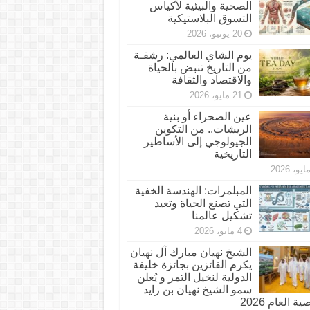
الصحية والبيئية لأكياس
التسوق البلاستيكية
20 يونيو، 2026
يوم الشاي العالمي: رشفـة
من التاريخ تنبض بالحياة
والاقتصاد والثقافة
21 مايو، 2026
عين الصحراء أو بنية
الريشات.. من التكوين
الجيولوجي إلى الأساطير
التاريخية
المبلمرات: الهندسة الخفية
التي تصنع الحياة وتعيد
تشكيل عالمنا
4 مايو، 2026
الشيخ نهيان مبارك آل نهيان
يكرم الفائزين بجائزة خليفة
الدولية لنخيل التمر و يُعلن
سمو الشيخ نهيان بن زايد
 العام 2026