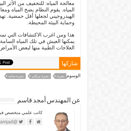
المياه. يقوم النظام بضخ المياه ومعا
الهيدروجيني لجعلها أقل حمضية. تهد
وحماية البيئة المحيطة.
هذا ومن اغرب الاكتشافات التي تمت
يمكنها العيش في تلك المياه السام
العلاجات الطبية منها لبعض الأمر
شاركها
الوسوم
بحيرة
بحيرة بيركلي
بحيرة سامة
عن المهندس أمجد قاسم
كاتب علمي متخصص في الش
@https://twitter.com/amjad