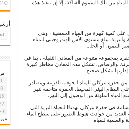
مياه من تلك السموم الفتاكة، إلا إن تنفيذ هذه
28 أبريل، 26
أرشي
أرش
 على كمية كبيرة من المياه الحمضية ، وهي
موقع
 والبرية. يبلغ مستوى الأس الهيدروجيني للمياه
آفاق
علمي
وتربو
لحفرة بمجموعة متنوعة من المعادن الثقيلة ، بما في
الزنك والرصاص. تشكل هذه المعادن مخاطر كبيرة
 إدارتها بشكل صحيح.
س
1
مة من حفرة بيركلي المياه الجوفية القريبة ومصادر
8
على النظام البيئي المحيط. الحفرة متاخمة لنهر
نع المياه الملوثة من الوصول إلى النهر.
15
22
سامة في حفرة بيركلي تهديدًا للحياة البرية التي
29
ت العديد من حوادث هبوط الطيور على سطح الماء
« يون
والسمية للمياه.