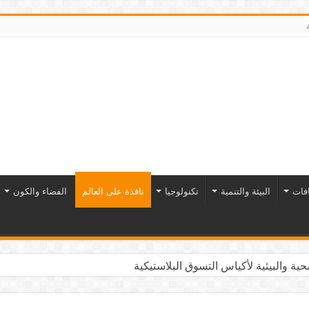
افات
البيئة والتنمية
تكنولوجيا
نافذة على العالم
الفضاء والكون
ية والبيئية لأكياس التسوق البلاستيكية