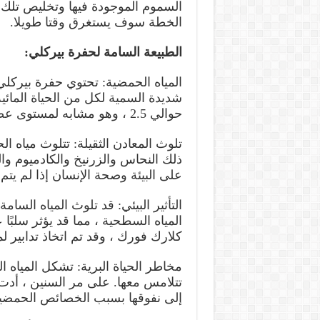
السموم الموجودة فيها وتخليص تلك ال
الخطة سوف يستغرق وقتا طويلا.
الطبيعة السامة لحفرة بيركلي:
المياه الحمضية: تحتوي حفرة بيركلي
شديدة السمية لكل من الحياة المائية
حوالي 2.5 ، وهو مشابه لمستوى عصير الليمون أو الخل.
تلوث المعادن الثقيلة: تتلوث مياه ا
ذلك النحاس والزرنيخ والكادميوم و
على البيئة وصحة الإنسان إذا لم يتم
التأثير البيئي: قد تلوث المياه السا
المياه السطحية ، مما قد يؤثر سلبًا 
كلارك فورك ، وقد تم اتخاذ تدابير لم
مخاطر الحياة البرية: تشكل المياه ال
تتلامس معها. على مر السنين ، أد
إلى نفوقها بسبب الخصائص الحمضية 