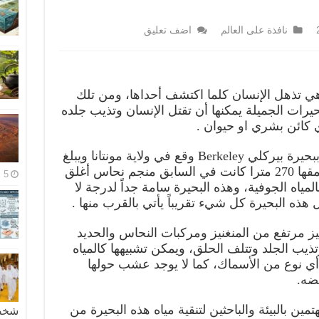
نافذة على العالم
اضف تعليق
هي تذهل الإنسان كلما اكتشف أحداها، ومن تلك
حيرات الجميلة يمكنها أن تقتل الإنسان وتذيب جلده
ي كائن بشري او حيوان .
تعرف هذه البحيرة الجميلة والقاتلة ببحيرة بيركلي Berkeley وقع في ولاية مونتانا ويبلغ
طولها 1 ميل وبعرض نصف ميل وعمقها 270 مترا كانت في السابق منجم نحاس أغلق
5 مايو، 2026
 بالمياه الجوفية، وهذه البحيرة سامة جداً لدرجة لا
 هذه البحيرة كل شيء تقريباً يأتي بالقرب منها .
ز مرتفع من المنغنيز ومركبات النحاس والحديد
ذيب الجلد وتتلف الحلق، ويمكن تشبيهها كالمياه
أي نوع من الأسماك، كما لا يوجد عشب حولها
ضه.
 بالبيئة والباحثين لتنقية مياه هذه البحيرة من
شخصية