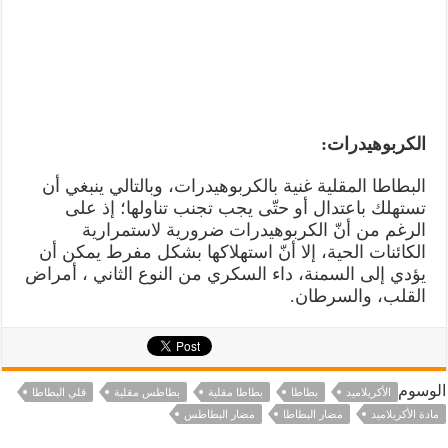
الكربوهيدرات:
البطاطا المقلية غنية بالكربوهيدرات، وبالتالي ينبغي أن
تستهلك باعتدال أو حتّى يجب تجنب تناولها؛ إذ على
الرغم من أنّ الكربوهيدرات ضرورية لاستمرارية
الكائنات الحية، إلا أنّ استهلاكها بشكل مفرط يمكن أن
يؤدي إلى السمنة، داء السكري من النوع الثاني ، أمراض
القلب، والسرطان.
الوسوم
الأكريلاميد
بطاطا
بطاطا مقلية
بطاطس مقلية
قلي البطاطا
مادة الأكريلاميد
مضار البطاطا
مضار البطاطس