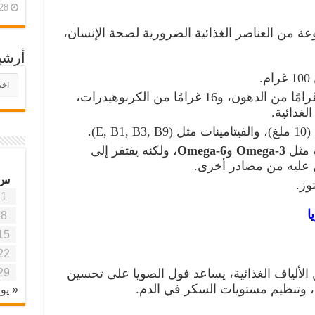
28 أبريل، 26
عة من العناصر الغذائية الضرورية لصحة الإنسان،
أرشي
أرش
موقع
يضم 36 غرامًا من البروتين، و19 غرامًا من الدهون، و16 غرامًا من الكربوهيدرات،
آفاق
علمي
وتربو
 مثل
Omega-3
و
Omega-6
، ولكنه يفتقر إلى
س
وز.
1
ا
8
15
22
29
الألياف الغذائية، يساعد فول الصويا على تحسين
، وتنظيم مستويات السكر في الدم.
« يون