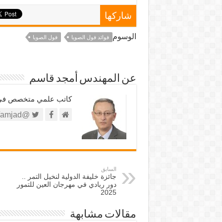
شاركها
الوسوم
فوائد فول الصويا
فول الصويا
عن المهندس أمجد قاسم
كاتب علمي متخصص في الش
@https://twitter.com/amjad
السابق
جائزة خليفة الدولية لنخيل التمر ..
دور ريادي في مهرجان العين للتمور
2025
مقالات مشابهة