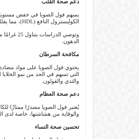
دعم صحة القلب
الكوليسترول النافع (HDL)، مما يقلل من مخاطر الإصابة بأمراض القلب والشرايين.
وتوصي الدرا
الدهون.
مكافحة السرطان
يحتوي فول الصويا على مواد مضادة
التي تسهم في الحد من نمو الخلايا
والثدي والقولون.
دعم صحة العظام
يُعتبر فول الصويا مصدرًا ممتازًا لل
والوقاية من هشاشتها، خاصة لدى ال
تحسين صحة النساء