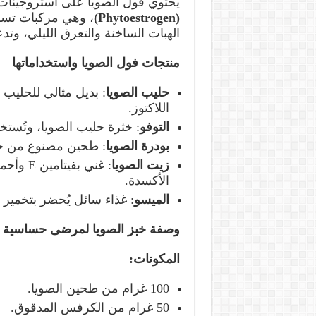
يحتوي فول الصويا على استروجينات 
(Phytoestrogen)
، وهي مركبات تس
الهبات الساخنة والتعرق الليلي، وتد
منتجات فول الصويا واستخداماتها
حليب الصويا
: بديل مثالي للحليب
اللاكتوز.
التوفو
: خثرة حليب الصويا، وتُست
بودرة الصويا
: طحين مصنوع من حب
زيت الصويا
: غني بفيتامين E وأحماض
الأكسدة.
الميسو
: غذاء سائل يُحضر بتخمير ا
وصفة خبز الصويا لمرضى حساسية ا
المكونات
:
100 غرام من طحين الصويا.
50 غرام من الكرفس المدقوق.