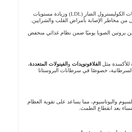
يسهم فول الصويا في خفض مستويات الكوليسترول الضار (LDL) وزيادة مستويات
سات بتناول 25 غرامًا من بروتين الصويا يوميًا ضمن نظام غذائي منخفض
 للأكسدة مثل
الفلافونويدات
و
الفينولات المتعددة
،
 السرطانية، خصوصًا في سرطانات البروستاتا
كالسيوم والبوتاسيوم، مما يساعد على تقوية العظام
نساء بعد انقطاع الطمث.