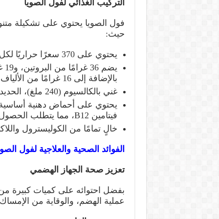
التركيب الغذائي لفول الصويا
فول الصويا يحتوي على تشكيلة متنو
حيث:
يحتوي على 370 سعرًا حراريًا لكل 100 غرام.
بالإضافة إلى 16 غرامًا من الألياف الغذائية.
غني بالكالسيوم (240 ملغ)، الحديد (10 ملغ)، والفيتامينات مثل (E, B1, B3, B9).
يحتوي على أحماض دهنية أساسية
فيتامين B12، مما يتطلب الحصول عليه من مصادر أخرى.
خالٍ تمامًا من الكوليسترول واللاكت
الفوائد الصحية والعلاجية لفول الصوي
تعزيز صحة الجهاز الهضمي
بفضل احتوائه على كميات كبيرة من 
عملية الهضم، والوقاية من الإمساك