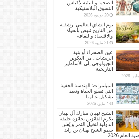
الصحية والبيئية لأكياس
التسوق البلاستيكية
20 يونيو، 2026
يوم الشاي العالمي: رشفـة
من التاريخ تنبض بالحياة
والاقتصاد والثقافة
21 مايو، 2026
عين الصحراء أو بنية
الريشات.. من التكوين
الجيولوجي إلى الأساطير
التاريخية
المبلمرات: الهندسة الخفية
التي تصنع الحياة وتعيد
تشكيل عالمنا
4 مايو، 2026
الشيخ نهيان مبارك آل نهيان
يكرم الفائزين بجائزة خليفة
الدولية لنخيل التمر و يُعلن
سمو الشيخ نهيان بن زايد
 العام 2026