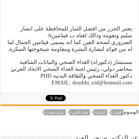
يعتبر الجزر من افضل الثمار للمحافظة على ابصار
سليم وتقويته وذالك لغناه ب فيتامينA
الضروري لصحة العين كما انه يسمى فيتامين الجمال لما
له من فوائد لنضارة البشرة ومقاومة شيخوختها المبكرة.
مستشار (دكتوراه) الغذاء الصحي والنباتات الشافية
محاضر دولي، رئيس لجنة الغذاء الصحي الاتحاد العربي
دكتور الغذاء الصحي والثقافة البدنيه PHD
EMAIL: drsubhi_eid@hotmail.com
الوسوم
الجزر
المزاج
فوائد الجزر
مزاج عصبي
عن الدكتور صبحي العيد