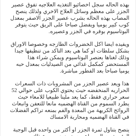
بهذه الحاله سجل اخصائيو التغذيه العلاجيه تفوق عصير
الجزر على معظم وسائل العلاج الاخري ولذلك ينصح
المصاب بهذه الحاله بشرب عصير الجزر الاصفر بمعدل
كوب كبير يوميا ويفضل صباحا على الريق حيث يتوفر
البوتاسيوم بوفره في الجزر وعصيره.
ويفيده ايضا اكل الخضروات الطازجه وخصوصا الاوراق
بشكل سلطات او كما هي بعد التاكد من تنظيفها جيدا
وذلك لغناها بعنصر البوتاسيوم ويمكن شراء هذا
المستحضر كمكمل غذائي من الصيدليات بمعدل حبه
يوميا صباحا بعد الفطور مباشرة.
هذا ويعد عصير الجزر من المشروبات ذات السعرات
الحراريه المنخفضه حيث يحتوي الكوب على حوالي 52
سعر حراري فقط، كما يعد ملينا طبيعيا للامعاء حيث
يطرد السموم من القناة الهضميه مانعا للتعفن وانبعاث
الروائح الكريهة من المعدة والفم بمنعه تراكم الفضلات
في القناة الهضميه ومحاربة الامساك
ينصح بتناول ثمرة الجزر او أكثر من واحده قبل الوجبة