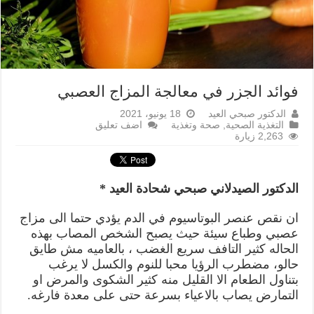
فوائد الجزر في معالجة المزاج العصبي
الدكتور صبحي العيد
18 يونيو، 2021
التغذية الصحية
,
صحة وتغذية
اضف تعليق
2,263 زيارة
الدكتور الصيدلاني صبحي شحادة العيد *
ان نقص عنصر البوتاسيوم في الدم يؤدي حتما الى مزاج
عصبي وطباع سيئة حيث يصبح الشخص المصاب بهذه
الحاله كثير التافف سريع الغضب ، بالعاميه مش طايق
حالو، مضطرب الرؤيا محبا للنوم والكسل لا يرغب
بتناول الطعام الا القليل منه كثير الشكوى والمرض او
التمارض يصاب بالاعياء بسرعة حتى على معدة فارغه.