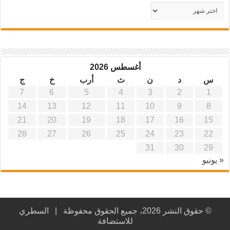
أرشيف
موقع
آفاق
علمية
وتربوية
أغسطس 2026
س
د
ن
ث
أرب
خ
ج
7
6
5
4
3
2
1
14
13
12
11
10
9
8
21
20
19
18
17
16
15
28
27
26
25
24
23
22
31
30
29
« يونيو
© حقوق النشر 2026، جميع الحقوق محفوظة |
السطري
للاستضافة