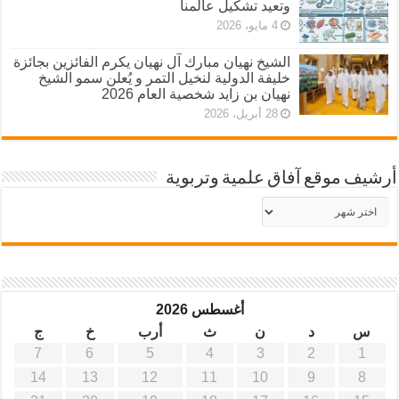
وتعيد تشكيل عالمنا
4 مايو، 2026
الشيخ نهيان مبارك آل نهيان يكرم الفائزين بجائزة
خليفة الدولية لنخيل التمر و يُعلن سمو الشيخ
نهيان بن زايد شخصية العام 2026
28 أبريل، 2026
أرشيف موقع آفاق علمية وتربوية
أرشيف
موقع
آفاق
علمية
وتربوية
أغسطس 2026
س
د
ن
ث
أرب
خ
ج
7
6
5
4
3
2
1
14
13
12
11
10
9
8