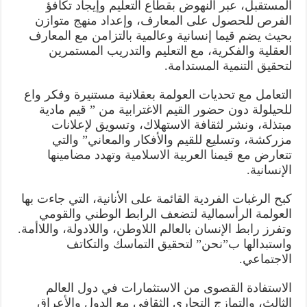
المستقبل، عبر النهوض بقطاع التعليم وإيجاد تكافؤ
الفرص للحصول على المعارف، وإعداد منهج متوازن
بحيث يضم قيما إنسانية وعالمية بالتزامن مع المعارف
العقلية والفكرية، مع التعليم والتدريب المستمرين
لتحقيق التنمية المستدامة.
التعامل مع تحديات العولمة بعقلانية مستنيرة وفكر واع
للحيلولة دون حضور القيم الاغترابية من ” قيم مادية
مبتذلة، ونشر لثقافة الاستهلاك، وتسويق لإعلانات
مزركشة، وتسليع للقيم والأفكار والمعاني” والتي
تتعارض مع قيمنا العربية الاسلامية وتهدد مضامينها
الإنسانية.
كبح الرغبات الفردية القائمة على الأنانية، التي جاءت بها
العولمة الرأسمالية لتضعف الرابط الوطني والقومي
وتفرز رابط الإنسان بالعالم اللاوطن، واللادولة، واللاأمة.
واستبدالها ب”نحن” لتحقيق التماسك والتكاتف
الاجتماعي.
الاستفادة القصوى من الاستثمارات في دول العالم
الثالث، والتمازج التجاري الثقافي مع الدول والأعراق