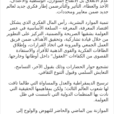
عدم الانغلاق بل الانفتاح المتوازن، الوسطية والاعتدال،
الأخذ والعطاء، التأثير والتأثرضمن إطار فكري جديد لعالم
جديد ضمن معايير ومحددات.
تنمية الموارد البشرية، رأس المال الفكري الذي يشكل
اقتصاد المعرفة، المعرفة – السلعة الأساسية في عصر
العولمة بشقيها الصريحة والضمنية، التركيز على التطوير
من خلال قيادة تشاركية، وتحقيق الأهداف ضمن فريق
العمل الجمعي والمرونة في اتخاذ القرارات، وإطلاق
الطاقات الفكرية والقوى الذهنية للأفراد والاستفادة
القصوى من الكفاءات “العقول” داخل أوطانها وخارجها.
تشجيع حوار الحضارات وذلك بقبول الآخر، التسامح،
التعايش السلمي وقبول التنوع الثقافي.
ترسيخ الديمقراطية والعدل والمساواة التي طالما تاقت
لها شعوب العالم الثالث؛ ولكن بمفاهيمها الحقيقية التي
نادت بها المنظمات الدولية التي تأسست في ظل
العولمة.
الموازنة بين الماضي والحاضر للنهوض والولوج إلى