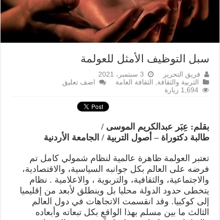
سبل التوظيف الأمثل للعولمة
فريق التحرير
3 سبتمبر، 2021
التربية والثقافة
,
الثقافة العامة
اضف تعليق
1,694 زيارة
بقلم: عِبَر عبدالكريم الموسى /
طالبة دكتوراة – أصول التربية / الجامعة الأردنية
تعتبر العولمة ظاهرة عالمية لنظام شمولي كامل تم
فرضه على العالم بكل جوانبه السياسية، والاقتصادية،
والاجتماعية، والثقافية، والتربوية ، والاعلامية . نظام
يتخطى حدود الدولة محليا بل وينطلق لأبعد من إقليميا
إلى كوكبيا. وقد انقسمت الاتجاهات في دول العالم
الثالث ما بين مسلم بهذا الواقع بكل تبعاته وأبعاده