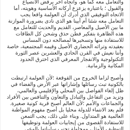
والتعامل معه كما هو، واتجاه آخر يرفض الانصياع
والقبول ؛ باعتباره يزعزع أركانه الأساسية وهويته، أما
الاتجاه التوفيقي الذي أدرك أن العولمة واقعا يجب
التعامل معه شئنا أم أبينا هو الذي نادى بضرورة الموازنة
ما بين الأصيل والمعاصر، القديم والحديث للتعامل مع
هذه الظاهرة بتفكير فطن حذق وشحن كل الطاقات
للاستفادة منها وتسخيرها لمصالحه دون المساس
بعقيدته وتراثه الحضاري الأصيل وقيمه المجتمعية، خاصة
وأننا نعيش في القرن الحادي والعشرين عصر الثورة
التكنولوجية والانفجار المعرفي الذي اخترق الحدود
المكانية والزمانية.
وأصبح لزاما الخروج من القوقعة ؛لأن العولمة ارتبطت
بالكونية تبث رسائلها وإشاراتها عبر الأرض والفضاء في
ظل إلغاء الفواصل بين المحلي والإقليمي والعالمي،
وتزيد من التفاعل والتبادل والتعاون والتنافس بين الأفراد
والجماعات والأمم ؛لأن العالم أصبح قرية كونية صغيرة.
فلم يعد الانتماء للدولة محليا بل أصبح مفهوم المواطنة
العالمية هو المتداول. وبناء على ذلك، يجب التمعن
للاستفادة القصوى من إيجابيات العولمة وتوظيفها
التوظيف الأمثل، ومحاولة تجنب سلبياتها بالوعي