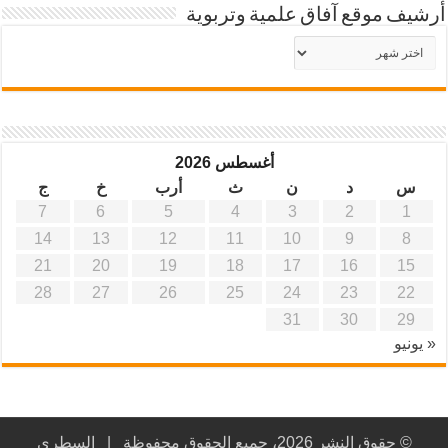
أرشيف موقع آفاق علمية وتربوية
أرشيف
موقع
آفاق
علمية
وتربوية
أغسطس 2026
س
د
ن
ث
أرب
خ
ج
7
6
5
4
3
2
1
14
13
12
11
10
9
8
21
20
19
18
17
16
15
28
27
26
25
24
23
22
31
30
29
« يونيو
© حقوق النشر 2026، جميع الحقوق محفوظة |
السطري