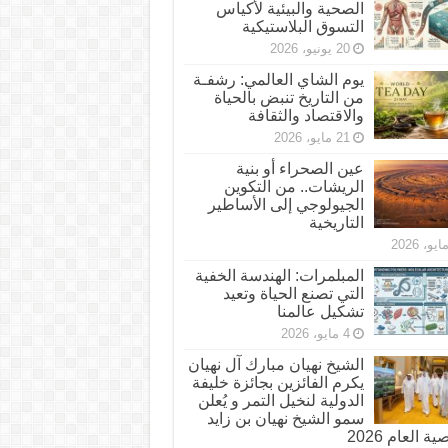
الصحية والبيئية لأكياس
التسوق البلاستيكية
20 يونيو، 2026
يوم الشاي العالمي: رشفـة
من التاريخ تنبض بالحياة
والاقتصاد والثقافة
21 مايو، 2026
عين الصحراء أو بنية
الريشات.. من التكوين
الجيولوجي إلى الأساطير
التاريخية
المبلمرات: الهندسة الخفية
التي تصنع الحياة وتعيد
تشكيل عالمنا
4 مايو، 2026
الشيخ نهيان مبارك آل نهيان
يكرم الفائزين بجائزة خليفة
الدولية لنخيل التمر و يُعلن
سمو الشيخ نهيان بن زايد
 العام 2026