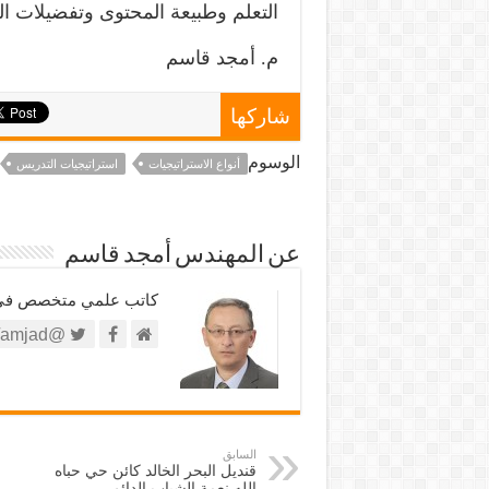
التعلم وطبيعة المحتوى وتفضيلات ال
م. أمجد قاسم
شاركها
الوسوم
أنواع الاستراتيجيات
استراتيجيات التدريس
عن المهندس أمجد قاسم
كاتب علمي متخصص في الش
@https://twitter.com/amjad
السابق
قنديل البحر الخالد كائن حي حباه
الله نعمة الشباب الدائم