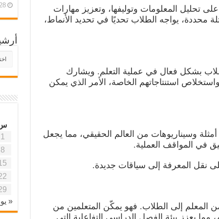
28 أبريل، 26
لى تحليل المعلومات وتوليفها، وتعزيز مهارات
ة محددة، يواجه الطلاب تحديًا في تحديد الأنماط،
أرشي
أرش
موقع
اب بشكل فعال في عملية التعلم. ويشارك
آفاق
واستخلاص استنتاجاتهم الخاصة، الأمر الذي يمكن
علمي
وتربو
س
 أمثلة وسيناريوهات من العالم الحقيقي، مما يجعل
1
بيق في المواقف العملية.
8
15
ى نقل المعرفة إلى سياقات جديدة.
22
29
« يون
ن المعلم إلى الطلاب. فهو يمكّن المتعلمين من
، مما يعزز بيئة الفصل الدراسي التفاعلية التي