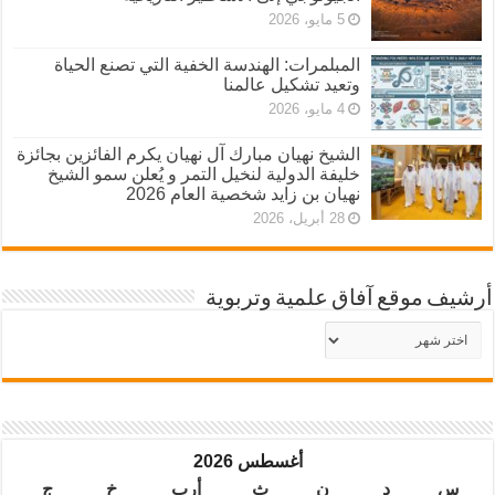
5 مايو، 2026
المبلمرات: الهندسة الخفية التي تصنع الحياة
وتعيد تشكيل عالمنا
4 مايو، 2026
الشيخ نهيان مبارك آل نهيان يكرم الفائزين بجائزة
خليفة الدولية لنخيل التمر و يُعلن سمو الشيخ
نهيان بن زايد شخصية العام 2026
28 أبريل، 2026
أرشيف موقع آفاق علمية وتربوية
أرشيف
موقع
آفاق
علمية
وتربوية
أغسطس 2026
س
د
ن
ث
أرب
خ
ج