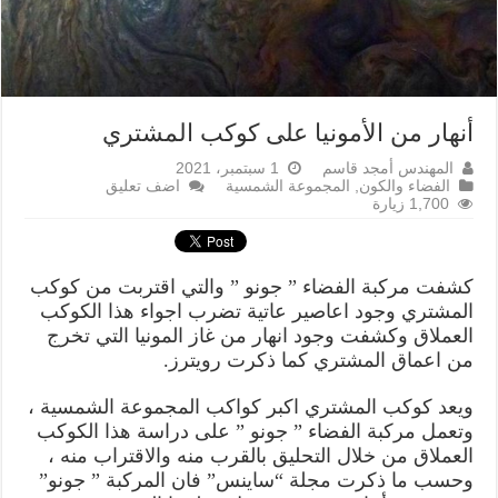
أنهار من الأمونيا على كوكب المشتري
المهندس أمجد قاسم
1 سبتمبر، 2021
الفضاء والكون
,
المجموعة الشمسية
اضف تعليق
1,700 زيارة
كشفت مركبة الفضاء ” جونو ” والتي اقتربت من كوكب
المشتري وجود اعاصير عاتية تضرب اجواء هذا الكوكب
العملاق وكشفت وجود انهار من غاز المونيا التي تخرج
من اعماق المشتري كما ذكرت رويترز.
ويعد كوكب المشتري اكبر كواكب المجموعة الشمسية ،
وتعمل مركبة الفضاء ” جونو ” على دراسة هذا الكوكب
العملاق من خلال التحليق بالقرب منه والاقتراب منه ،
وحسب ما ذكرت مجلة “ساينس” فان المركبة ” جونو”