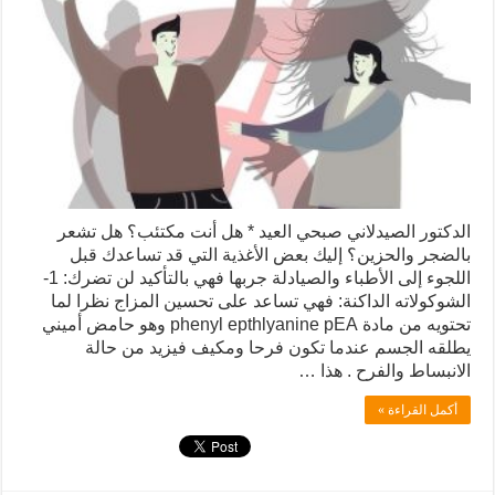
الدكتور الصيدلاني صبحي العيد * هل أنت مكتئب؟ هل تشعر
بالضجر والحزين؟ إليك بعض الأغذية التي قد تساعدك قبل
اللجوء إلى الأطباء والصيادلة جربها فهي بالتأكيد لن تضرك: 1-
الشوكولاته الداكنة: فهي تساعد على تحسين المزاج نظرا لما
تحتويه من مادة phenyl epthlyanine pEA وهو حامض أميني
يطلقه الجسم عندما تكون فرحا ومكيف فيزيد من حالة
الانبساط والفرح . هذا …
أكمل القراءة »