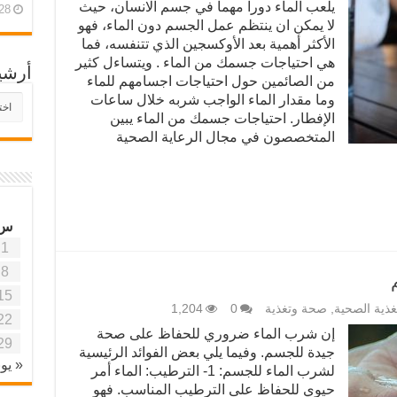
يلعب الماء دورا مهما في جسم الانسان، حيث
28 أبريل، 26
لا يمكن ان ينتظم عمل الجسم دون الماء، فهو
الأكثر أهمية بعد الأوكسجين الذي تتنفسه، فما
هي احتياجات جسمك من الماء . ويتساءل كثير
أرشي
من الصائمين حول احتياجات اجسامهم للماء
وما مقدار الماء الواجب شربه خلال ساعات
أرش
موقع
الإفطار. احتياجات جسمك من الماء يبين
آفاق
المتخصصون في مجال الرعاية الصحية
علمي
وتربو
س
1
8
15
تغذية الصحية
,
صحة وتغذية
0
1,204
22
إن شرب الماء ضروري للحفاظ على صحة
29
جيدة للجسم. وفيما يلي بعض الفوائد الرئيسية
« يون
لشرب الماء للجسم: 1- الترطيب: الماء أمر
حيوي للحفاظ على الترطيب المناسب. فهو