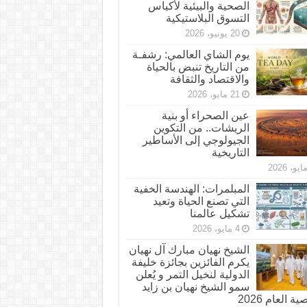
الصحية والبيئية لأكياس
التسوق البلاستيكية
20 يونيو، 2026
يوم الشاي العالمي: رشفـة
من التاريخ تنبض بالحياة
والاقتصاد والثقافة
21 مايو، 2026
عين الصحراء أو بنية
الريشات.. من التكوين
الجيولوجي إلى الأساطير
التاريخية
المبلمرات: الهندسة الخفية
التي تصنع الحياة وتعيد
تشكيل عالمنا
4 مايو، 2026
الشيخ نهيان مبارك آل نهيان
يكرم الفائزين بجائزة خليفة
الدولية لنخيل التمر و يُعلن
سمو الشيخ نهيان بن زايد
 العام 2026