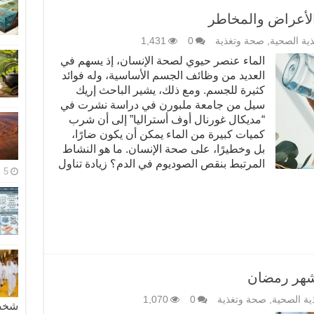
الأعراض والمخاطر
ذية الصحية
,
صحة وتغذية
0
1,431
الماء عنصر حيوي لصحة الإنسان، إذ يسهم في
العديد من وظائف الجسم الأساسية، وله فوائد
كثيرة للجسم. ومع ذلك، يشير الباحث إريك
سيل من جامعة ملبورن في دراسة نشرت في
“مديكال غورنال أوف أستراليا” إلى أن شرب
كميات كبيرة من الماء يمكن أن يكون ضارًا،
بل وخطيرًا، على صحة الإنسان. ما هو النشاط
المرتبط بنقص الصوديوم في الدم؟ زيادة تناول
5 مايو، 2026
شهر رمضان
ذية الصحية
,
صحة وتغذية
0
1,070
شخصية