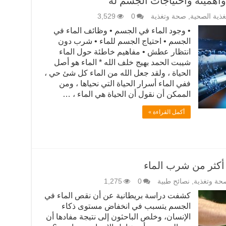
أهميته واحتياجات الجسم له
تغذية الصحية
,
صحة وتغذية
0
3,529
• وجود الماء في الجسم • وظائف الماء في
الجسم • احتياج الجسم للماء • شرب دون
انتظار عطش • مفاهيم خاطئة حول الماء
شيبت الحمد بهيج خلف الله * الماء هو أصل
الحياة ، ولقد جعل الله من الماء كل شئ حي ،
ففي الماء أسرار الحياة التي نحياها ، ومن
الممكن أن نقول أن الحياة هي الماء ، …
أكمل القراءة »
كثر من شرب الماء
حة وتغذية
,
نصائح طبية
0
1,275
كشفت دراسة بريطانية عن أن نقص الماء في
الجسم يتسبب في انخفاض مستوى ذكاء
الإنسان، وخلص الباحثون إلى نتيجة مفادها أن