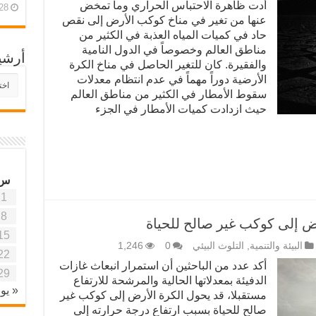
أدت ظاهرة الاحتباس الحراري وما تمخض
28 أبريل، 26
عنها من تغير في مناخ كوكب الأرض إلى نقص
حاد في كميات المياه العذبة في الكثير من
مناطق العالم وخصوصاً في الدول النامية
أرشي
والفقيرة. كان للتغير الحاصل في مناخ الكرة
الأرضية دوراً مهماً في عدم انتظام معدلات
أرش
موقع
سقوط الأمطار في الكثير من مناطق العالم
آفاق
حيث ازدادت كميات الأمطار في الجزء
علمي
وتربو
س
1
8
ض إلى كوكب غير صالح للحياة
15
البيئة والتنمية
,
التلوث البيئي
0
1,246
22
أكد عدد من الباحثين أن استمرار انبعاث غازات
29
الدفيئة بمعدلاتها الحالية والمرشحة للارتفاع
« يون
مستقبلا، قد يحول الكرة الأرض إلى كوكب غير
صالح للحياة بسبب ارتفاع درجة حرارته إلى