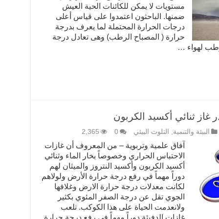
مستويات لا يمكن للكائنات الحية العيش
ضمنها. الباحثون اعتمدوا على قياس أعلى
درجات الحرارة المحتملة لما يعرف بدرجة
حرارة ( المصباح الرطب) وهى تعادل درجة
طب لهواء …
 غاز ثنائي أكسيد الكربون
البيئة والتنمية
,
التلوث البيئي
0
2,365
آفاق علمية وتربوية – من المعروف أن غازات
الاحتباس الحراري وخصوصاً بخار الماء وثنائي
أكسيد الكربون وأكسيد النتروز والميثان لهم
دوراً مهماً في رفع درجة حرارة الأرض ولولاهم
لكانت معدلات درجة حرارة الارض وغلافها
الجوي تقل عن درجة الصفر المئوي بكثير
ولانعدمت الحياة على هذا الكوكب. تلعب
غازات الدفيئة دوراً مهماً في رفع درجة حرارة