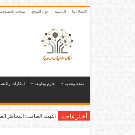
الاتصال بنا
الرئيسة
حول الموقع
سياسة الخصوصية
صحة وتغذية
علوم وطبيعة
ابتكارات واكتش
التهديد الصامت: المخاطر الصح
أخبار عاجلة