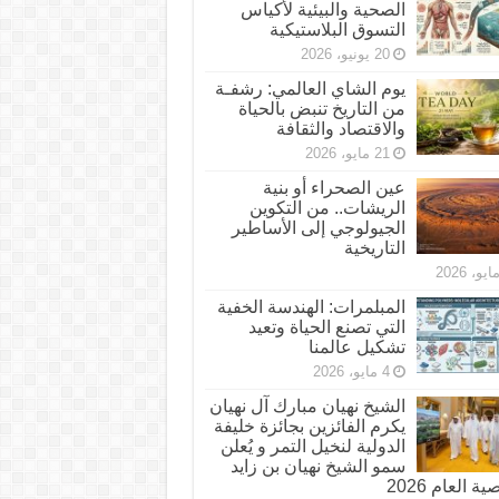
الصحية والبيئية لأكياس
التسوق البلاستيكية
20 يونيو، 2026
يوم الشاي العالمي: رشفـة
من التاريخ تنبض بالحياة
والاقتصاد والثقافة
21 مايو، 2026
عين الصحراء أو بنية
الريشات.. من التكوين
الجيولوجي إلى الأساطير
التاريخية
المبلمرات: الهندسة الخفية
التي تصنع الحياة وتعيد
تشكيل عالمنا
4 مايو، 2026
الشيخ نهيان مبارك آل نهيان
يكرم الفائزين بجائزة خليفة
الدولية لنخيل التمر و يُعلن
سمو الشيخ نهيان بن زايد
 العام 2026