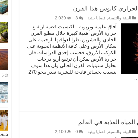
الحراري كابوس هذا القرن
البيئة والتنمية
,
قضايا بيئية
3
2,039
آفاق علمية وتربوية – اكتسبت قضية ارتفاع
حرارة الأرض أهمية كبيرة خلال مطلع القرن
الحادي والعشرين نظرا لعواقبها الوخيمة على
سكان الأرض وعلى كافة الأنظمة الحيوية على
الكوكب الأزرق، فحسب إحدى الدراسات فان
حرارة الأرض يمكن أن ترتفع أربع درجات
بحلول ستينيات القرن الحالي وان هذا سوف
يتسبب بخسائر فادحة للبشرية تقدر بنحو 270
5 مايو، 2026
…
لمياه العذبة في العالم
البيئة والتنمية
,
قضايا بيئية
0
2,100
شخصية