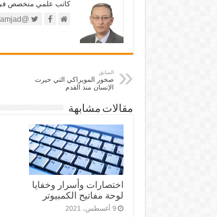
كاتب علمي متخصص في الش
@https://twitter.com/amjad
السابق
صخور المويراكي التي حيرت
الإنسان منذ القدم
مقالات مشابهة
اختصارات وأسرار وخفايا
لوحة مفاتيح الكمبيوتر
9 أغسطس، 2021