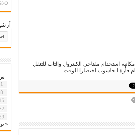
28 أبريل، 26
أرشي
أرش
موقع
آفاق
علمي
وتربو
انية استخدام مفتاحي الكنترول والتاب للتنقل
م فأرة الحاسوب اختصارا للوقت.
س
1
8
15
22
29
« يون