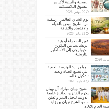
الصحية والبيئية لأكياس
التسوق البلاستيكية
20 يونيو، 2026
يوم الشاي العالمي: رشفـة
من التاريخ تنبض بالحياة
والاقتصاد والثقافة
21 مايو، 2026
عين الصحراء أو بنية
الريشات.. من التكوين
الجيولوجي إلى الأساطير
التاريخية
المبلمرات: الهندسة الخفية
التي تصنع الحياة وتعيد
تشكيل عالمنا
4 مايو، 2026
الشيخ نهيان مبارك آل نهيان
يكرم الفائزين بجائزة خليفة
الدولية لنخيل التمر و يُعلن
سمو الشيخ نهيان بن زايد
 العام 2026