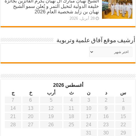
الشيخ نهيان مبارك آل نهيان يكرم الفائزين بجائزة
خليفة الدولية لنخيل التمر و يُعلن سمو الشيخ
نهيان بن زايد شخصية العام 2026
28 أبريل، 2026
أرشيف موقع آفاق علمية وتربوية
أرشيف
موقع
آفاق
علمية
وتربوية
أغسطس 2026
س
د
ن
ث
أرب
خ
ج
7
6
5
4
3
2
1
14
13
12
11
10
9
8
21
20
19
18
17
16
15
28
27
26
25
24
23
22
31
30
29