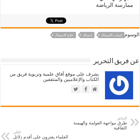
ممارسة الرياضة
الوسوم
اسباب الامساك
امساك
علاج الامساك
عن فريق التحرير
يشرف على موقع آفاق علمية وتربوية فريق من
الكتاب والإعلاميين والمثقفين
السابق
طرق مواجهة العولمة والهيمنة
الثقافية
التالي
العلماء يعثرون على أقدم دلائل