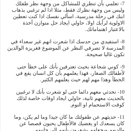
7- تعلمي بأن تنظري للمشاكل من وجهة نظر طفلك
وليس من وجهة نظرك فقط، مثلا اذا لم ترغبي بذهاب
ابنك في رحلة مدرسية، اسألي نفسك اذا كنت تعطين
الاولوية لرأيك اولا، حاولي ايجاد حل متوازن آخذة
بالاعتبار اهتماماتك.
8- استفيدي من حدسك اذا شعرت انهم غير سعداء في
المدرسة لا تصرفي النظر عن الموضوع فغريزة الوالدين
تكون غالبا صحيحة.
9- كوني شجاعة بحيث تعترفين بأنك على خطأ حتى
لأطفالك الصغار، فهذا يعلمهم بأن كل انسان يقع في
الخطأ وهذا مهم لهم حيث يعلمهم الكثير.
10- تحدثي معهم دائما حتى لو شعرت بأنك لا ترغبين
بالحديث معهم ثانية، حاولي ايجاد اوقات خاصة لذلك
كوقت الاستحمام او النوم.
11- حديثهم عن طفولتك ما كان جيدا وما لم يكن، وما
كان يسعدك او يغضبك فالأطفال يحبون قصصا عن
والديهم ويجعلهم يشعرون بأنهم الى جانبهم.