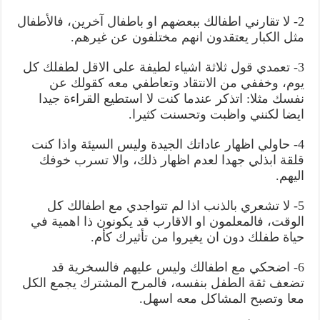
2- لا تقارني اطفالك ببعضهم او باطفال آخرين، فالأطفال
مثل الكبار يعتقدون انهم مختلفون عن غيرهم.
3- تعمدي قول ثلاثة اشياء لطيفة على الاقل لطفلك كل
يوم، وخففي من الانتقاد وتعاطفي معه كقولك عن
نفسك مثلا: اتذكر عندما كنت لا استطيع القراءة جيدا
ايضا لكنني واظبت وتحسنت كثيرا.
4- حاولي اظهار عاداتك الجيدة وليس السيئة واذا كنت
قلقة ابذلي جهدا لعدم اظهار ذلك، والا تسرب خوفك
اليهم.
5- لا تشعري بالذنب اذا لم تتواجدي مع اطفالك كل
الوقت، فالمعلمون او الاقارب قد يكونون ذا اهمية في
حياة طفلك دون ان يغيروا من تأثيرك كأم.
6- اضحكي مع اطفالك وليس عليهم فالسخرية قد
تضعف ثقة الطفل بنفسه، فالمرح المشترك يجمع الكل
معا وتصبح المشاكل معه اسهل.