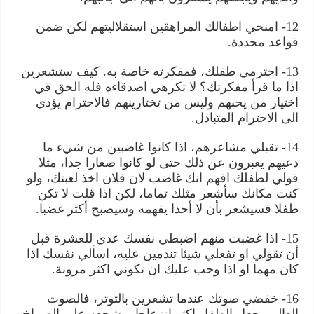
12- امنحي اطفالك المراهقين استقلاليتهم لكن ضمن
قواعد محددة.
13- احترمي طفلك، فمفكرته خاصة به. كيف ستشعرين
اذا ما قرأ مفكرتك؟ لا تكرهي اصدقاءه فله الحق في
اختيار من يحبهم وليس من تختارينهم فالاحترام يؤدي
الى الاحترام المتبادل.
14- تقبلي مشاعرهم، اذا كانوا غاضبين من شيء ما
دعيهم يعبرون عن ذلك حتى لو كانوا صغارا جدا، مثلا
قولي لطفلك افهم انك غاضب لان فلان اخذ لعبتك، ولو
كنت مكانك سأشعر مثلك تماما، لكن اذا قلت لا تكن
طفلا فسيشعر بأن لا أحدا يفهمه وسيصبح أكثر غضبا.
15- اذا غضبت منهم اضبطي نفسك عدي للعشرة قبل
أن تقولي او تفعلي شيئا تندمين عليه، اسألي نفسك اذا
كان مهما او اذا وجب عليك ان تكوني اكثر مرونة.
16- خفضي صوتك عندما تشعرين بالتوتر، فالصوت