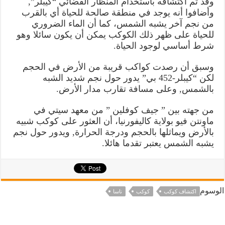
وقد تم اكتشافه باستخدام المنظار الفضائي “كيبلر”,
وأضافوا أنه يوجد في منطقة صالحة للحياة أي بالقرب
من نجم آخر يشبه الشمس، كما أن الماء الضروري
للحياة على ظهر ذلك الكوكب يمكن أن يكون سائلا وهو
شرط أساسي لوجود الحياة.
وسبق أن رصدت كواكب قريبة من الأرض في الحجم
لكن “كيبلر-452 بي” يدور حول نجم شديد الشبه
بالشمس, وعلى مسافة تقارب مدار الأرض.
من جهته بين ” جيف كوفلين ” من معهد سيتي في
ماونتن فيو بولاية كاليفورنيا، أن العثور على كوكب شبيه
بالأرض ويماثلها بالحجم ودرجة الحرارة, ويدور حول نجم
يشبه الشمس يعتبر تقدما هائلا.
الوسوم
اكتشاف كوكب
كوكب
ناسا