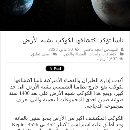
ناسا تؤكد اكتشافها لكوكب يشبه الأرض
المهندس أمجد قاسم
30 مايو، 2023
اكتشافات وأبحاث
,
الفضاء والكون
اضف تعليق
1,607 زيارة
أكدت إدارة الطيران والفضاء الأميركية ناسا اكتشافها
لكوكب يقع خارج نظامنا الشمسي يشبه الأرض الى حد
كبير، ويقع هذا الكوكب شبيه الأرض على بعد 1400 سنة
ضوئية ضمن احدى المجموعات النجمية والتي تعرف
بمجموعة الدجاجة.
الكوكب المكتشف اكبر من الأرض بنحو ستين بالمائة،
وقد اطلق عليه اسم اسم “كيبلر-452 بي Kepler-452b ”