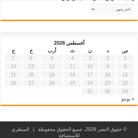
أرشيف
موقع
آفاق
علمية
وتربوية
أغسطس 2026
س
د
ن
ث
أرب
خ
ج
7
6
5
4
3
2
1
14
13
12
11
10
9
8
21
20
19
18
17
16
15
28
27
26
25
24
23
22
31
30
29
« يونيو
© حقوق النشر 2026، جميع الحقوق محفوظة |
السطري
للاستضافة