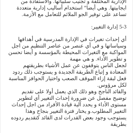
الإدارية المختلفة و تجنيب سلبياتها. والاستفادة من
ايجابيتها. وهي أيضا” استخدام أساليب إدارية متعددة
تساعد على توفير الجو الملائم للتعامل مع الأزمة.
5-3 إدارة التغيير:
أي إحداث تغيرات في الإدارة المدرسية في أهدافها
وسياساتها و في أي عنصر من عناصر التنظيم من اجل
المواكبة مع التغيرات المحيطة بالمؤسسة و أيضا تحسن
و تطوير الأداء. و هي مهمة
لجعل الناس يتوقفون عن عمل الأشياء بطريقتهم
المعتادة و إتباع الطريقة الجديدة و يستوجب ذلك ردود
فعل لبقة إزاء الموقف الصعب واختيار الحوافز المناسبة
لكل مرؤوس.
والقائد الناجح وهو ذلك الذي يعمل أولا على تقديم
توضيح مفصل عن ضرورة إحداث التغيير أي لتطوير
مستوى الأداء و يحدد آلية قيادة الأفراد من اجل إحداث
التغيير المطلوب.و يختار فترة التغيير بنجاح وهذا
يستوجب وجود بعض القدرات لدى القائد كتقديم ردوده
بطريقة