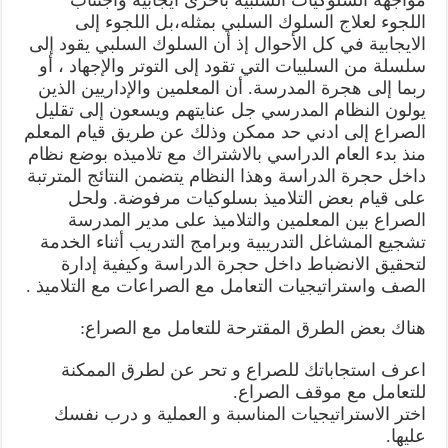
مواجهة السلوكيات السلبية بأخرى ايجابية واجتناب
اللجوء لعلاج السلوك السلبي بمثله،بل اللجوء إلى
الايجابية في كل الأحوال إذ أن السلوك السلبي يقود إلى
سلسلة من السلبيات التي تقود إلى التوتر والإجهاد ، أو
ربما إلى هجرة المدرسة. أن المعلمين والإداريين الذين
يولون النظام المدرسي جل عنايتهم ويسعون إلى تقليل
الصراع إلى ادني حد ممكن وذلك عن طريق قيام المعلم
منذ بدء العام الدراسي بالاشتراك مع تلاميذه بوضع نظام
داخل حجرة الدراسة وهذا النظام يتضمن النتائج المترتبة
على قيام بعض التلاميذ بسلوكيات مرفوضة. ولحل
الصراع بين المعلمين والتلاميذ على مدير المدرسة
تشجيع المشاغل التدريبية وبرامج التدريب أثناء الخدمة
لتحقيق الانضباط داخل حجرة الدراسة وكيفية إدارة
الصف واستراتيجيات التعامل مع الصراعات مع التلاميذ .
هناك بعض الطرق المقترحة للتعامل مع الصراع:
اعرف استجاباتك للصراع و تحر عن لطرق الممكنة
للتعامل مع موقف الصراع.
اختر الاستراتيجيات المناسبة و العملية و درب نفسك
عليها.