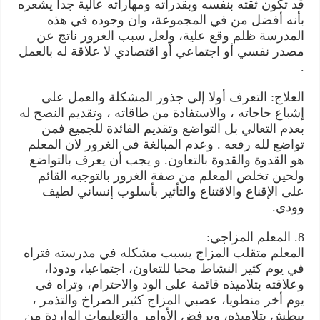
قد تكون ثقته بنفسه وبقدراته ومهاراته عالية جدا يشعره
بأنه أفضل من في المجموعة، وان وجوده في هذه
المدرسة ظلم وقع علية، ولعل سبب الغرور ناتج عن
مصدر نفسي أو اجتماعي أو اقتصادي لا علاقة له بالعمل
.
العلاج: التعرف أولا إلى جذور المشكلة والعمل على
إشباع حاجاته ، والاستفادة من طاقاته ، وتقديم النصح له
بعدم التعالي بل التواضع وتقديم الفائدة للجميع فمن
تواضع لله رفعه . وعدم المبالغة في الغرور لان المعلم
هو القدوة والقدوة بالتعاون. و يجب أن يعرف بالتواضع
ولحين تخلص المعلم من صفة الغرور بالتوجيه القائم
على الإقناع والاقتناع والتأثير بأسلوب إنساني لطيف
وودي.
8. المعلم المزاجي:
المعلم متقلب المزاج يسبب مشكله في مدرسته فتراه
في يوم كثير النشاط محبا للتعاون، اجتماعيا، ودودا،
وعلاقته بتلاميذه قائمة على الود والاحترام، وتراه في
يوم أخر منطويا، عصبي المزاج كثير الصراخ والتذمر ،
يبطش بتلاميذه، ويرفض الأوامر والتعليمات الواردة من