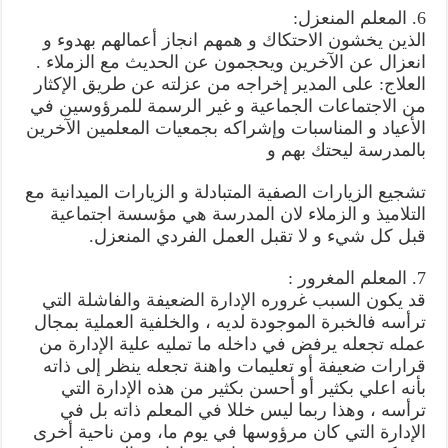
6. المعلم المنعزل:
الذين يخشون الاحتكاك و همهم انجاز أعمالهم بهدوء و
انعزال عن الآخرين ويحجمون عن الحديث مع الزملاء .
العلاج: على المدير إخراجه من عزلته عن طريق الإكثار
من الاجتماعات الجماعية و غير الرسمة للمرؤوسين في
الأعياد و المناسبات وإشراكه بجمعيات المعلمين الآخرين
بالمدرسة ليحتك بهم و
تشجيع الزيارات الصفية المتبادلة و الزيارات الميدانية مع
التلاميذ و الزملاء لان المدرسة هي مؤسسة اجتماعية
قبل كل شيء و لا تقبل العمل الفردي المنعزل.
7. المعلم المغرور :
قد يكون السبب غروره الإدارة الضعيفة والفاشلة التي
ترأسه فالخبرة الموجودة لديه ، والخلفية العملية بمجال
عمله تجعله يرفض في داخله ما تمليه علية الإدارة من
قرارات ضعيفة أو تعليمات واهنة تجعله ينظر إلى ذاته
بأنه اعلي بكثير أو أحسن بكثير من هذه الإدارة التي
ترأسه ، وهذا ربما ليس خللا في المعلم ذاته بل في
الإدارة التي كان مرؤوسها في يوم ما، ومن ناحية أخرى