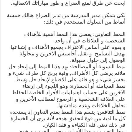
ابحث عن طرق لمنع الصراع و طور مهاراتك الاتصالية.
لكي يتمكن مدير المدرسة من تدبر الصراع هنالك خمسة
أنماط من السلوك المستخدم في ذلك:
النمط التعاوني: يعطي هذا النمط أهمية للأهداف
الشخصية و العلاقات في أن واحد.
و يقوم على أساس الاعتراف بجميع الأهداف و إشباعها
بهدف التسامح. و تقبل أحاسيس الآخرين و محاولة
الوصول إلى حلول مقبولة.
نمط التسوية أو المصالحة: يهد هذتا النمط إلى إيجاد حل
ملائم يرضي كل الأطراف, وفية يربح كل طرف شيء و
يخسر شيء و هو قائم على الاقتناع لإيجاد حل وسط.
نمط المجاملة أو الخسارة: وهو اللجوء إلى إرضاء
الآخرين على حساب اهتمامات الأفراد الخاصة للحفاظ
على العلاقة الشخصية و الرضوخ لمطالب الآخرين و
تجاهل الخلافات وعدم مناقشتها.
نمط التنافس: يتسم هذا النمط بعدم التعاون إذ يستخدم
كل ما لدية من قوة لتحقيق هدفه لأنة يرى أن الخسارة
في ذلك تعني قلة الكفاءة و فقد الكيان.
نمط التجنب : و هذا الأسلوب يحمي الفرد من خوض