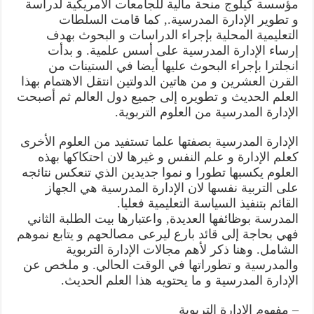
مؤسسة كيلوج منحة مالية للجامعات الأمريكية لدراسة
و تطوير الإدارة المدرسية., كما قامت السلطات
التعليمية المحلية بإجراء الدراسات و البحوث بهدف
إرساء الإدارة المدرسية على أسس علمية. و بدأت
انجلترا بإجراء البحوث عليها أيضا في الستينات من
القرن العشرين و من هاتين الدولتين انتقل الاهتمام بهذا
العلم الحديث و تطويره إلى جميع دول العالم ثم أصبحت
الإدارة المدرسية من العلوم التربوية.
الإدارة المدرسية بصفتها علما تستفيد من العلوم الأخرى
كعلم الإدارة و علم النفس و غيرها لان احتكاكها بهذه
العلوم يكسبها تطورا و نموا جديدين الذي تنعكس نتائجه
على التربية نفسها لان الإدارة المدرسية هي الجهاز
القائم بتنفيذ السياسة التعليمية فعليا.
المدرسة بوظائفها العديدة, واعتبارها بيت الطلبة الثاني
فهي بحاجة إلى قائد بارع ليرعى مصالحهم و يتابع نموهم
الشامل. وهنا ذكر لأهم مجالات الإدارة التربوية
والمدرسية و تطوراتها في الوقت الحالي. و ملخص عن
الإدارة المدرسية و ما يحتويه هذا العلم الحديث.
– مفهوم الإدارة التربوية