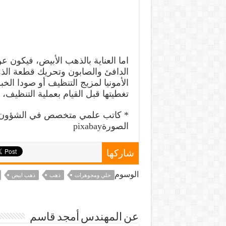
اما العناية بالذهب الأبيض، فيكون
الدافئ والصابون وتحريك قطعة الذه
الأمونيا لمزيج التنظيف أو صودا الخب
تغطيتها قبل القيام بعملية التنظيف
* كاتب علمي متخصص في الشؤون ا
الصورةpixabay
شاركها
الوسوم
حلي ومجوهرات
ذهب
ذهب ابيض
عن المهندس أمجد قاسم