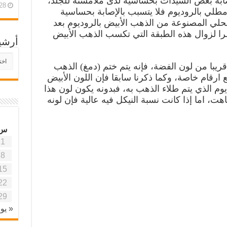
ابة بعض السيدات بحساسية لدى ملامسته للجلد،
28 أبريل، 26
مطلي بالروديوم فلا يتسبب بالإصابة بحساسية
لحلي المصنوعة من الذهب الأبيض بالروديوم بعد
ا لزوال هذه الطبقة التي تكسب الذهب الأبيض
أرشي
أرش
ريبا من لون الفضة، فإنه يتم ختم (دمغ) الذهب
موقع
آفاق
يض بختم خاص يحمل الرمز K مع ارقام خاصة، وكما ذكرنا سابقا فإن اللون الأبيض
علمي
وم الذي يتم طلاء الذهب به، فبدونه يكون لون هذا
وتربو
اهت، اما إذا كانت نسبة النيكل فيه عالية فإن لونه
س
1
8
15
22
29
« يون