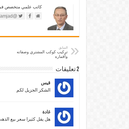
كاتب علمي متخصص في الش
@https://twitter.com/amjad
السابق
تركيب كوكب المشتري وصفاته
وأقماره
2 تعليقات
قيس
الشكر الجزيل لكم
غادة
هل يقل كثيرا سعر بيع الذه