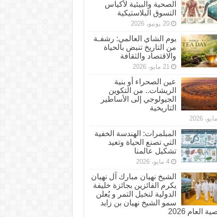
الصحية والبيئية لأكياس
التسوق البلاستيكية
20 يونيو، 2026
يوم الشاي العالمي: رشفـة
من التاريخ تنبض بالحياة
والاقتصاد والثقافة
21 مايو، 2026
عين الصحراء أو بنية
الريشات.. من التكوين
الجيولوجي إلى الأساطير
التاريخية
المبلمرات: الهندسة الخفية
التي تصنع الحياة وتعيد
تشكيل عالمنا
4 مايو، 2026
الشيخ نهيان مبارك آل نهيان
يكرم الفائزين بجائزة خليفة
الدولية لنخيل التمر و يُعلن
سمو الشيخ نهيان بن زايد
 العام 2026