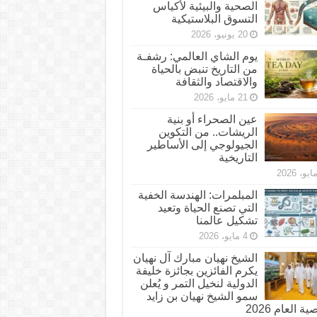
الصحية والبيئية لأكياس
التسوق البلاستيكية
20 يونيو، 2026
يوم الشاي العالمي: رشفـة
من التاريخ تنبض بالحياة
والاقتصاد والثقافة
21 مايو، 2026
عين الصحراء أو بنية
الريشات.. من التكوين
الجيولوجي إلى الأساطير
التاريخية
المبلمرات: الهندسة الخفية
التي تصنع الحياة وتعيد
تشكيل عالمنا
4 مايو، 2026
الشيخ نهيان مبارك آل نهيان
يكرم الفائزين بجائزة خليفة
الدولية لنخيل التمر و يُعلن
سمو الشيخ نهيان بن زايد
 العام 2026