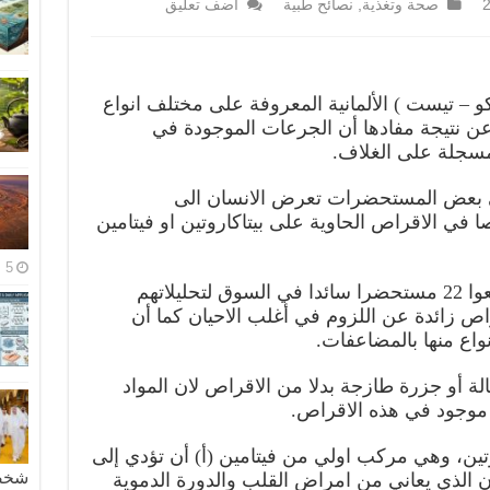
صحة وتغذية
,
نصائح طبية
اضف تعليق
و – تيست ) الألمانية المعروفة على مختلف انواع
عن نتيجة مفادها أن الجرعات الموجودة في
مسجلة على الغلاف.
 بعض المستحضرات تعرض الانسان الى
 الاقراص الحاوية على بيتاكاروتين او فيتامين
5 مايو، 2026
وكان خبراء الصحة في المجلة اخضعوا 22 مستحضرا سائدا في السوق لتحليلاتهم
راص زائدة عن اللزوم في أغلب الاحيان كما أن
الة أو جزرة طازجة بدلا من الاقراص لان المواد
هو موجود في هذه الاقراص.
وتين، وهي مركب اولي من فيتامين (أ) أن تؤدي إلى
شخصية
لذي يعاني من امراض القلب والدورة الدموية