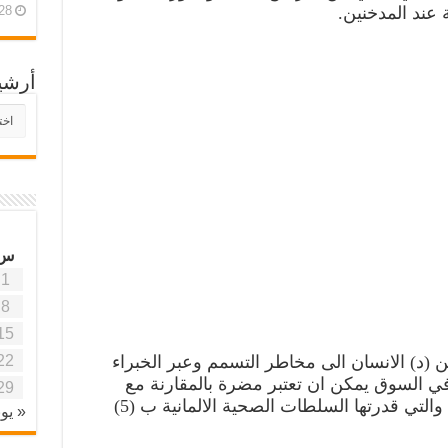
28 أبريل، 26
 عند المدخنين.
أرشي
أرش
موقع
آفاق
علمي
وتربو
س
1
8
15
22
(د) الانسان الى مخاطر التسمم وعبر الخبراء
في السوق يمكن ان تعتبر مضرة بالمقارنة مع
29
الحدود القصوى لتناول هذا الفيتامين والتي قدرتها السلطات الصحية الالمانية ب (5)
« يون