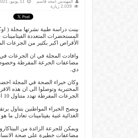
المهندس أمجد قاسم
11 يونيو، 2021
2,039 زيارة
بينت دراسة طبية نشرتها مجلة ( اوك
المستحضرات المتعددة الفيتامينات 
الأقراص اكبر بكثير من الجرعات ال
وافادت المجلة في ان الجرعات في
مضاعفات الجرعة المفرطة وخصوصا في
دي.
المختبرية وتوصلوا الى ان هذه الاق
الجرعات المفرطة تهدد متناول 10 انواع منها بالمضاعفات.
ونصح الخبراء المواطنين بتناول برتق
الغذائية غنية بفيتامينات تعادل ما 
ويمكن للجرعة الزائدة من البيتاكار
مضاعفات خطيرة على صحة الانسان ا