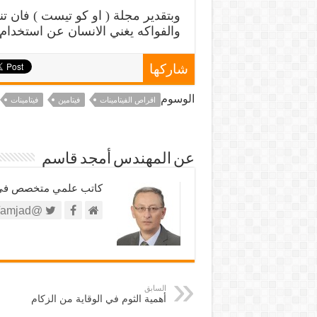
وبتقدير مجلة ( او کو تیست ) فان ت
والفواكه يغني الانسان عن استخدام
شاركها
الوسوم
اقراص الفيتامينات
فيتامين
فيتامينات
عن المهندس أمجد قاسم
كاتب علمي متخصص في الش
@https://twitter.com/amjad
السابق
أهمية الثوم في الوقاية من الزكام