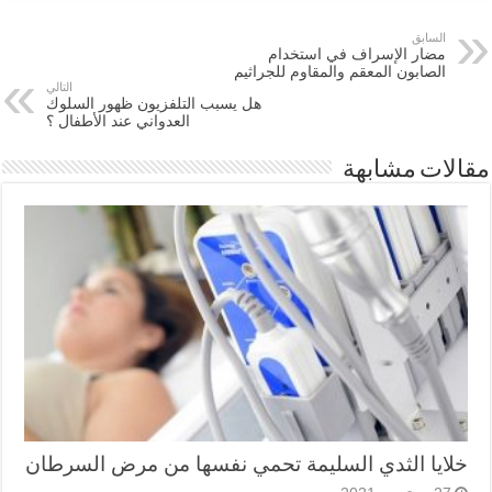
السابق
مضار الإسراف في استخدام
الصابون المعقم والمقاوم للجراثيم
التالي
هل يسبب التلفزيون ظهور السلوك
العدواني عند الأطفال ؟
مقالات مشابهة
خلايا الثدي السليمة تحمي نفسها من مرض السرطان