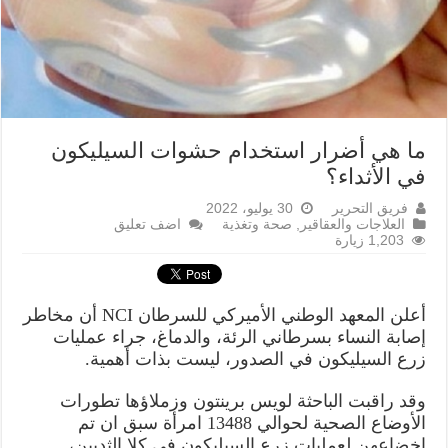
ما هي أضرار استخدام حشوات السيليكون
في الأثداء؟
فريق التحرير
30 يوليو، 2022
العلاجات والعقاقير
,
صحة وتغذية
اضف تعليق
1,203 زيارة
أعلن المعهد الوطني الأميركي للسرطان NCI أن مخاطر
إصابة النساء بسرطاني الرئة، والدماغ، جراء عمليات
زرع السيليكون في الصدور، لیست بذات أهمية.
وقد راقبت الباحثة لويس برينتون وزملاؤها تطورات
الأوضاع الصحية لحوالي 13488 امرأة سبق ان تم
إخضاعهن لعمليات زرع السيليكون في كلا الثديين،