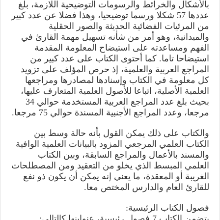
بالأشكال والخرائط والرسومات التوضيحية اللازمة، بلغ
عددها 57 شكلا ورسما توضيحيا، وهذا فضلا عن عدد كبير
من المرئيات الفضائية الحديثة والصور الحقلية
والميدانية، وهو أمر من شأنه تسهيل مهمة القارئ في
الفهم ومساعدته على استيضاح المعلومة المقدمة
استيضاحا تاما. كما أحتوى الكتاب على عدد كبير من
المراجع العربية والعلمية، إذ حرص المؤلف على تزويد
كل معلومة في الكتاب وإسنادها لمصادرها ومراجعها
العلمية الأصلية، اتباعا للأصول العلمية المتعارف عليها،
بحيث بلغ عدد المراجع العربية المستخدمة حوالي 34
مرجعا، وعدد المراجع الأجنبية المسندة حوالي 75 مرجعا.
والكتاب على ذلك يمكن القول بأنه حالة وسط بين
الكتاب العلمي المرجعي المزود بالبيانات العلمية الوافية
والمسند بالأعمال والمراجع السابقة، وبين الكتاب
العلمي المبسط الذي يخلو من التعقيد ومن المصطلحات
الغريبة أو المعقدة، ما يعني إنه يمكن أن يكون ذو نفع
للقارئ العام والدارس المختص معا.
فصول الكتاب الرئيسية:
يتضمن الكتاب 7 فصول رئيسية، عنواينها كالتالي: