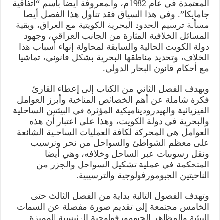
المعتمدة في عام 1982م، والمعروفة أيضا باسم “اتفاقية
جامايكا”. وفي هذا السياق فقد تناول هذا الفصل أيضا
مسألة ترسيم الحدود البحرية الكويتية مع العراق، وبقية
المسائل الخلافية المثارة من الجانب العراقي، وجهود
دولة الكويت الحالية والسابقة لمحاولة إنهاء أسباب هذا
الخلاف، وتحديد مناطقها البحرية بشكل قانوني، تماشيا
مع أحكام قانون البحار الدولي.
ويهدف الفصل الثاني من الكتاب إلى إعطاء القارئ
فكرة شاملة عن أهم الخصائص المناخية وأبرز العوامل
الفيزيائية والهيدروديناميكية المؤثرة في البيئتين الساحلية
والبحرية في دولة الكويت، وهذا على اعتبار أن هذه
العوامل هي المحركة لكافة العمليات الساحلية الشائعة
على معظم الشواطئ والسواحل من نحر وترسيب
ونقل رسوبيات عبر الساحل وخلافه، وهي أيضا
المتحكمة في عملية تشكيل السواحل والجزر من
الناحيتين الجيومورفولوجية والترسيبية.
وتهدف الفصول التالية بداية من الفصل الثالث حتى
الخامس مجتمعة إلى تقديم صورة مفصلة عن السمات
البيئية والمظاهر الجيومورفولوجية الرئيسية المميزة