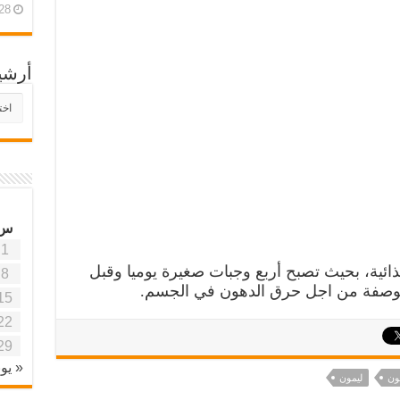
28 أبريل، 26
أرشي
أرش
موقع
آفاق
علمي
وتربو
س
1
ذائية، بحيث تصبح أربع وجبات صغيرة يوميا وقبل
8
وصفة من اجل حرق الدهون في الجسم.
15
22
29
« يون
ون
ليمون