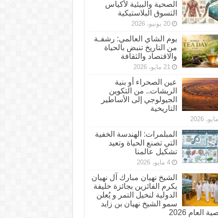
الصحية والبيئية لأكياس
التسوق البلاستيكية
20 يونيو، 2026
يوم الشاي العالمي: رشفـة
من التاريخ تنبض بالحياة
والاقتصاد والثقافة
21 مايو، 2026
عين الصحراء أو بنية
الريشات.. من التكوين
الجيولوجي إلى الأساطير
التاريخية
المبلمرات: الهندسة الخفية
التي تصنع الحياة وتعيد
تشكيل عالمنا
4 مايو، 2026
الشيخ نهيان مبارك آل نهيان
يكرم الفائزين بجائزة خليفة
الدولية لنخيل التمر و يُعلن
سمو الشيخ نهيان بن زايد
 العام 2026