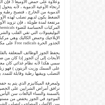
وعلاوة عل
ارتخاء الأوعية الدموية ، لأنه يتحول
الدموية من الخارج ، فتصبح رطبة وقا
الضغط يكون لديهم تصلب لهذه الأوعي
مرتفعة لمدة طويلة ، فإن تزويد الأو
البوليفينولات التي تقي القلب وال
الإيلاجيك وحمض الكاليك وهي مركبا
الجذور الحرة Free radicals على مكون الكوليسترول الخبيث .
يحفظ الجوز الوظائف المتعلقة بالق
الأبحاث إلى أن الجوز إذا كان من ض
سمي هكذا لأنه نظام غذائي كان معت
على السمك وزيت الزيتون ) فهو زي
التصلب ويبقيها رطبة وقابلة للتمدد 
ولمعرفة الميكانيزم الذي يتم به خفض
ترافق أمراض الشرايين على الخصو
يبين الالتهاب المصاحب لتصلب ال