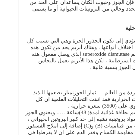
فإن الجوز وحبوب الكتان يساعدان على الحد من
د وخالي من البروتينات الحيوانية أو ما يسمى
خلية
 تؤدي إلى تكون الجذور الحرة وهي التي تسبب كل
ختلاف أنواعها . وهناك أنزيم يحد من تكون هذه
الجذور الحرة داخل الجسم وهو أنزيم superoxide dismutase الذي يبطل مفعول هذه
السرطانية ، لكن هذا الأنزيم يعمل بالنحاس
 الجوز بنسبة عالية .
دة من العالم … ثمار الجوزتمتاز بطعمها اللذيذ
الحرارية فقد اثبتت التحليلات العلمية ان كل
أي ان هذه الكمية تكفي لإمداد الجسم بطاقة غذائية لمدة( 48)ساعة ….. ويحتوي الجوز
 بروتينية تشبه إلى حد كبير البروتين الحيواني ،
كما أن ثمار الجوز تحتوي نسبة عالية من فيتامينات (B) و(C) إضافة إلى املاح الفسفور
مقاومة الكساح وفقر الدم على ان لا يفرطوا في