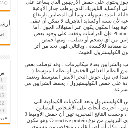
ى حمض الأوميغا 3 فإن الجوز يحتوي على حمض الأرجينين الذي يساعد على
28 أبريل، 26
 إلى أوكسايد النايتريك الذي يرطب جدار الأوعية
بلة للتمدد بسهولة ، وبما أن المصابين بارتفاع
ة لأن نسبة أوكسايد النايتريك لا يمكن أن تبقى
أرشي
عية بهذا المكون يكون عبر استهلاك الجوز . أما
أرش
المركبات الحساسة للضوء Photochemicals فإن الدراسات وقفت على وجود بعض
موقع
شرايين من أي تضخم أو تصلب ، ومنها حمض
آفاق
ت مضادة للأكسدة ، وبالتالي فهي تحد من أثر
علمي
وتربو
لب والشرايين بعدة ميكانيزمات ، وقد توصلت بعض
من النظام الغذائي الخفيف أو نظام المتوسط (
س
مداً في دول حوض البحر الأبيض المتوسط ويعتمد
1
ادة على خفض الكوليستيرول ، يحفظ الشرايين من
8
بسرعة .
15
 الكوليستيرول وبعد المكونات الكيماوية التي
22
ص ، أجريت أبحاث على الأشخاص المصابين
29
بالسمنة والنساء البالغات سن اليأس ، وحسب النتائج المخبرية تبين أن حمض الأوميغا 3
« يون
الموجود في الجوز يخفض من مستوى البروتين من نوع C-reactive protein وهو مكون
شرايين وكل أمراض القلب ، ويخفض من مستوى