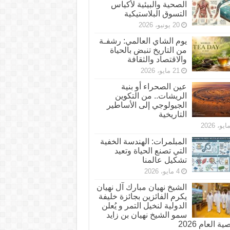
الصحية والبيئية لأكياس
التسوق البلاستيكية
20 يونيو، 2026
يوم الشاي العالمي: رشفـة
من التاريخ تنبض بالحياة
والاقتصاد والثقافة
21 مايو، 2026
عين الصحراء أو بنية
الريشات.. من التكوين
الجيولوجي إلى الأساطير
التاريخية
المبلمرات: الهندسة الخفية
التي تصنع الحياة وتعيد
تشكيل عالمنا
4 مايو، 2026
الشيخ نهيان مبارك آل نهيان
يكرم الفائزين بجائزة خليفة
الدولية لنخيل التمر و يُعلن
سمو الشيخ نهيان بن زايد
 العام 2026