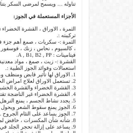
تناوله … ويسمح لمرضى السكر بتناول
الأجزاء المستعملة في الجوز:
الثمرة ، الاوراق ، القشرة الخضراء 
تركيبته :.
، كالسيوم ، نحاس ، زنك ، فوسفور ،
فيتامينات : A , B1, B2 , PP.
القشرة :- زيت ، صمغ ، مواد معدنية ،
استعمالات وفوائد الجوز الطبية :.
1. الاوراق لها تأثير قابض ومنظف ومعقم ، والقشرة الخضراء لها تأثير ملين للطبيعة .
2. تستعمل الاوراق لعلاج امراض الجلد ، مثل الالتهابات الفيروسية المسماة Herpes .
3. القشرة الخضراء والقشرة الخشبية التي تليها ذات تأثير معرق .
4. القشرة الخضراء غير الناضجة تقتل الديدان ، الدودة الوحيدة.
5. يجدد نشاط الجسم ، يمنع الترهل والضعف .
6. الجوز يمنع سقوط الشعر ويحول الابيض بالصبغ الى اسود .
7. الجوز يساعد على التئام الجروح .
8. شأنه شأن المكسرات ، خافض لمستوى السكر بالدم .
9. يساعد على إزالة تحجر الجلد في 