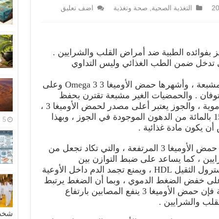
التغذية الصحية
,
صحة وتغذية
اضف تعليق
 بفوائده الطبية ضد أمراض القلب والشرايين .
تي تدخل ضمن الطب الغذائي وليس التداوي
يحتوي الجوز على الحمضيات غير المشبعة ، وأشهرها حمض الأوميغا 3 Omega 3 وعلى
فان . والحمضيات الغير مشبعة تقترن بحفظ
القلب والشرايين وتنشط الدورة الدموية ، والجوز يعتبر أعلى مصدر لحمض الأوميغا 3 ،
بينما تمثل الحمضيات غير المشبعة 15 بالمائة من الدهون الموجودة في الجوز ، وبهذا
5 مايو، 2026
أن يكون مادة غذائية .
ومزايا الجوز الصحية تعود إلى نسبة حمض الأوميغا 3 المرتفعة ، والتي تكاد تجعل من
يين ، كما يساعد على ضبط التوازن بين
الكوليسترول الخفيف LDL والكوليسترول الثقيل HDL ، ويمنع تجمد الدم داخل الأوعية
 على خفض الضغط الدموي ، وبما أن الضغط يرتبط
بالكوليستيرول وحالة الأوعية الدموية فإن حمض الأوميغا 3 ينفع المصابين بارتفاع
قلب والشرايين .
شخصية