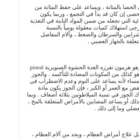
لحصا بالمثانة ، ويساعد على حفظ المثانة من
ى إن كان قد بدأ في التجمع ، وربما يكون
ة التي تجعله من ضمن المواد التابتة في التغذية
رجى استهلاك كميات معقولة يومياً بالنسبة
شرايين والسرطان والضغط ، وألام المفاصل
علقة بالجهاز العصبي .
يحتوي الجوز على مادة الميلاتونين وهو هرمون تفرزه الغدة الحشوة الصنوبرية pineal
 وهو كذلك من المكونات المضادة للتأكسد . والجوز
لمساء لأنه يساعد على النوم وعدم الاضطراب في
خفض مع العمر أو الكبر ، فإن الجوز يكون مادة
اك الجوز في نسبة الميلاطونين بثلاثة أضعاف . وبما
ذلك أو يساعد المصابين بالأمراض المتعلقة بالمخ ،
عضلي وما إلى ذلك .
نذكر بأن حمض الأوميغا 3 يدخل علاج أمراض العظام ، ويحد من آلام العظام ،