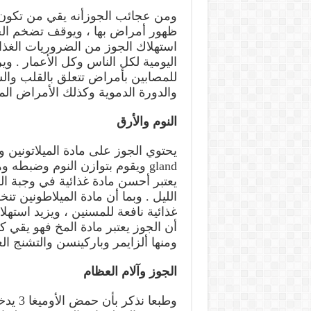
ومن عجائب الجوزأنه يقي من تكون ا
ظهور أمراض بها ، ويوقف تضخم الحص
استهلاك الجوز من الضروريات الغذائي
اليومية لكل الناس وكل الأعمار . وي
للمصابين بأمراض تتعلق بالقلب وال
والدورة الدموية وكذلك الأمراض المت
النوم والأرق
gland ويقوم بتوازن النوم وضبطه
يعتبر أحسن مادة غذائية في وجبة ا
الليل . وبما أن مادة الميلاطونين تن
غذائية نافعة للمسنين ، ويزيد استهل
أن الجوز يعتبر مادة المخ فهو يقي ك
ومنها ألزايمر وباركينسن والتشنج ال
الجوز وآلام العظام
وطبعا 