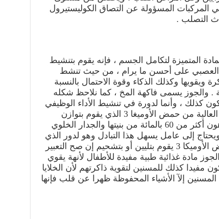
I وVCAM-1 وE-selectin وهي المركبات المسؤولة عن التصاق الكوليستيرول
دث التصلب .
مادة المتميزة لتكامل الجسم ، فإنه يقوم بتنشيط
از العصبي على أحسن ما يرام ، من حيث تنشط
رة ويقويها وكذلك الذكاء وقوة الاحتمال بالنسبة
. والجوز يسمى فاكهة المخ ، كما نلاحظ شكله
ن كذلك ، وأنما لدورة في تنشيط الأداء الوظيفي
للجهاز العصبي ، ويعزى ذلك لنسبته العالية من حمض الأوميغا 3 الذي يقوم بتوازن
الأنسجة العصبية التي تمثل فيها الدهون أكثر من 60 بالمائة من بنيتها والجدار الخلوي
ويحتاج إلى عامل يسهل هذا التبادل وهو لدور الذي
يلعبه الزيت بالنسبة للمحرك ، وحمض الأوميكا 3 يقوم بتليين أو بتشحيم إن صح التعبير
الجوز مادة غذائية طبية مفيدة للأطفال لأنهة يقوي
ن مفيدا كذلك للمسنين لتقوية ذاكرتهم لأن الخلايا
المسنين إلآ الأشياء المحفوظة ظهرا عن قلب فإنها