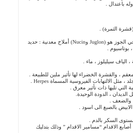
ه باعتدال .
(قشرة الثمرة) .
الثمرة :- سكريات ، صمغ أهم جزء في الجوز هو (Juglon وNucin) أملاح معدنية : حديد
 بوتاسيوم .
 الياف سيليلوز ، ماء .
أصابع الاقدام “مسامير الاقدام ” وذلك بتدليك