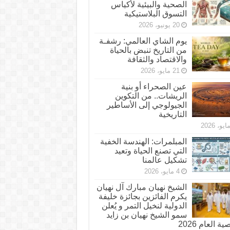
الصحية والبيئية لأكياس
التسوق البلاستيكية
20 يونيو، 2026
يوم الشاي العالمي: رشفـة
من التاريخ تنبض بالحياة
والاقتصاد والثقافة
21 مايو، 2026
عين الصحراء أو بنية
الريشات.. من التكوين
الجيولوجي إلى الأساطير
التاريخية
المبلمرات: الهندسة الخفية
التي تصنع الحياة وتعيد
تشكيل عالمنا
4 مايو، 2026
الشيخ نهيان مبارك آل نهيان
يكرم الفائزين بجائزة خليفة
الدولية لنخيل التمر و يُعلن
سمو الشيخ نهيان بن زايد
 العام 2026