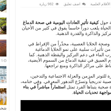
الأفلام العلمية
اضف تعليق
982 زيارة
لة حول
كيفية تأثير العادات اليومية في صحة الدماغ
لحياة يلعب دوراً حاسماً يفوق في كثير من الأحيان
كيز والذاكرة والقدرة الذهنية.
 وصحة الخلايا العصبية، محذّراً من الإفراط في
ن تأثيرات سلبية على نمو الخلايا الدماغية
 الماء في دعم التركيز واليقظة الذهنية. كما
 العميق في تنقية الدماغ من السموم الأيضية،
5 مايو، 2026
اظ على مراكز الذاكرة ومنع تراجعها.
مرة للتوتر المزمن والعزلة الاجتماعية والتدخين،
بية تدريجياً وتسرّع التدهور المعرفي. وفي ختامه،
 صحية يتبناها الفرد تمثل
استثماراً مباشراً في بناء
واجهة تحديات الحياة
.
شخصية