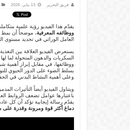
فريق التحرير
13 يناير، 2026
يقدّم هذا الفيديو رؤية علمية متكام
ووظائفه المعرفية
، موضحاً أن نمط ا
العامل الوراثي في تحديد مستوى التر
يستعرض الفيديو العلاقة بين التغذية
السكريات والدهون المتحولة لما لها م
ووظائفها، في مقابل إبراز أهمية شرب
يسلط الضوء على الدور الحيوي للنوم
وعلى أهمية النشاط البدني في الحف
ويتناول الفيديو أيضاً التأثيرات المد
باعتبارها عوامل تضعف الروابط العص
يقدّم رسالة إيجابية تؤكد أن كل عادة
دماغ أكثر قوة ومرونة وقدرة على م