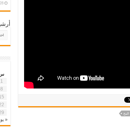
28 أبريل، 26
أرشي
أرش
موقع
آفاق
علمي
وتربو
س
1
8
15
22
29
المخ
« يون