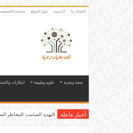
الاتصال بنا
الرئيسة
حول الموقع
سياسة الخصوصية
صحة وتغذية
علوم وطبيعة
ابتكارات واكتش
التهديد الصامت: المخاطر الصح
أخبار عاجلة