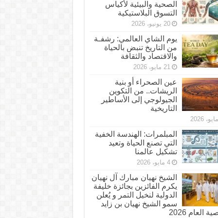
الصحية والبيئية لأكياس
التسوق البلاستيكية
20 يونيو، 2026
يوم الشاي العالمي: رشفـة
من التاريخ تنبض بالحياة
والاقتصاد والثقافة
21 مايو، 2026
عين الصحراء أو بنية
الريشات.. من التكوين
الجيولوجي إلى الأساطير
التاريخية
المبلمرات: الهندسة الخفية
التي تصنع الحياة وتعيد
تشكيل عالمنا
4 مايو، 2026
الشيخ نهيان مبارك آل نهيان
يكرم الفائزين بجائزة خليفة
الدولية لنخيل التمر و يُعلن
سمو الشيخ نهيان بن زايد
 العام 2026