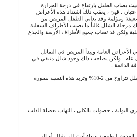
 حيث يصاب الطفل بارتفاع في درجة الحرارة
 غثيان ، قيئ ، يعقب ذلك اشتداد هذه الأعراض
عيفة ومؤلمة وقد يعاني الطفل المريض من
مرحلة الشلل غالباً ما يصيب الأطراف السفلية
ية ولكن قد تصاب جميع الأطراف الأربعة والجذع
 الأعراض العامة ويبدأ المريض في التماثل
أخذ ما بين 6 شهور إلى عام . ولكن يصاحب ذلك وجود شلل متبقي في
ة الدائمة .
معدلات الوفاة المصاحبة لحالات الشلل تتراوح من 2-10% وتزيد هذه النسبة بصورة
 البولية ، حصوات بالكلى ، التهاب بعضلة القلب
 العدوى الطبيعية سواء أدت إلى شلل أو إلى