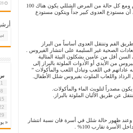
28 أبريل، 26
الإنسان هو المستودع الوحيد للمرض ومع كل حالة من المرض الشللي يكون هناك 100
 أن مستودع العدوى كبير جداً ويتكون مستودع
أرشي
أرش
موقع
ق الفم وتنتقل العدوى أساساً من البراز
آفاق
عادات الصحية غير السليمة على انتشار الفيروس .
علمي
وتربو
 السن أقل من عامين يشكلون البيئة المثالية
يروس من الأيدي أو الأدوات الملوثة بالبراز إلى
مه عاداتهم في اللعب وتبادل اللعب والمأكولات ”
 الرذاذ واللعاب الملوث بفيروس شلل الأطفال.
س
1
كون مصدراً لتلويث الماء والمأكولات.
8
قل عن طريق الألبان الملوثة بالبراز.
15
22
29
وعند ظهور حالة شلل في أسرة فان نسبة انتشار
« يون
 الأسرة تقارب 100% .