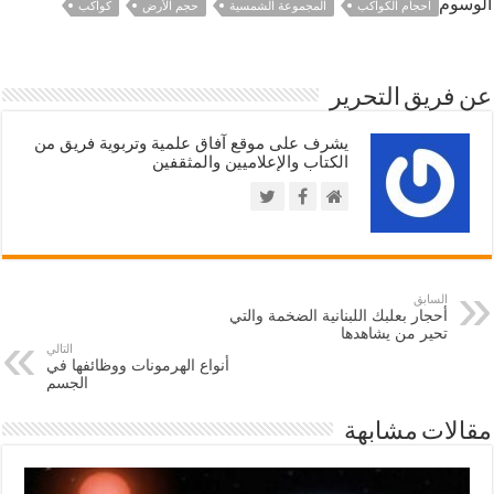
الوسوم
احجام الكواكب
المجموعة الشمسية
حجم الأرض
كواكب
عن فريق التحرير
يشرف على موقع آفاق علمية وتربوية فريق من
الكتاب والإعلاميين والمثقفين
السابق
أحجار بعلبك اللبنانية الضخمة والتي
تحير من يشاهدها
التالي
أنواع الهرمونات ووظائفها في
الجسم
مقالات مشابهة