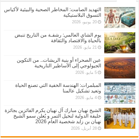
التهديد الصامت: المخاطر الصحية والبيئية لأكياس
التسوق البلاستيكية
20 يونيو، 2026
يوم الشاي العالمي: رشفـة من التاريخ تنبض
بالحياة والاقتصاد والثقافة
21 مايو، 2026
عين الصحراء أو بنية الريشات.. من التكوين
الجيولوجي إلى الأساطير التاريخية
5 مايو، 2026
المبلمرات: الهندسة الخفية التي تصنع الحياة
وتعيد تشكيل عالمنا
4 مايو، 2026
الشيخ نهيان مبارك آل نهيان يكرم الفائزين بجائزة
خليفة الدولية لنخيل التمر و يُعلن سمو الشيخ
نهيان بن زايد شخصية العام 2026
28 أبريل، 2026