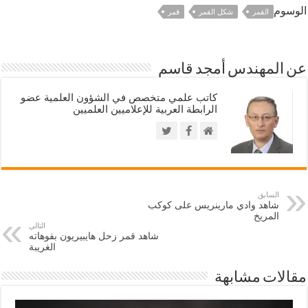
الوسوم
القمر
شكل القمر
قمر
عن المهندس أمجد قاسم
كاتب علمي متخصص في الشؤون العلمية عضو
الرابطة العربية للإعلاميين العلميين
السابق
شاهد وادي مارينريس على كوكب
المريخ
التالي
شاهد قمر زحل هايبيريون بفوهاته
الغريبة
مقالات مشابهة