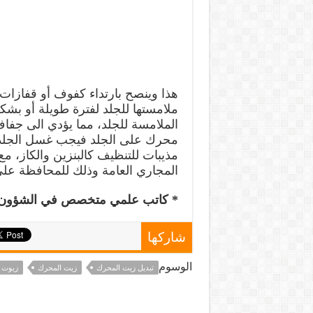
هذا وينصح بارتداء كفوف أو قفازات ي
ملامستها للجلد لفترة طويلة أو بش
الملامسة للجلد، مما يؤدي الى جفا
محرك على الجلد فيجب غسل الجلد ف
مذيبات للتنظيف كالبنزين والكاز، م
المجاري العامة وذلك للمحافظة على ا
* كاتب علمي متخصص في الشؤون ا
شاركها
الوسوم
تبديل زيت المحرك
زيت المحرك
زيوت 