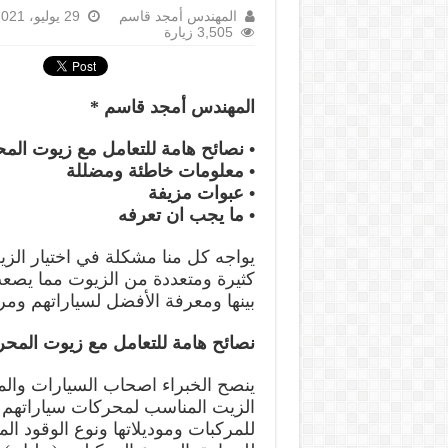
المهندس أمجد قاسم
29 يوليو، 2021
3,505 زيارة
المهندس أمجد قاسم *
• نصائح هامة للتعامل مع زيوت الم
• معلومات خاطئة ومضللة
• عبوات مزيفة
• ما يجب ان تعرفه
يواجه كل منا مشكلة في اختيار الز
كثيرة ومتعددة من الزيوت مما يصع
بينها ومعرفة الأفضل لسياراتهم ومرك
نصائح هامة للتعامل مع زيوت المح
ينصح الخبراء اصحاب السيارات والمر
الزيت المناسب لمحركات سياراتهم مع
للمركبات وموديلاتها ونوع الوقود ا