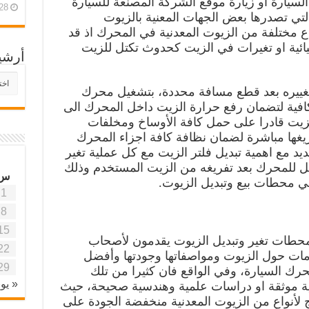
 السيارة او زيارة موقع الشركة المصنعة للسيارة
28 أبريل، 26
لتي تصدرها بعض الجهات المعنية بالزيوت
ع مختلفة من الزيوت المعدنية في المحرك اذ قد
ئية او تغيرات في الزيت كحدوث تكتل للزيت
أرشي
أرش
موقع
وتغييره بعد قطع مسافة محددة، بتشغيل محرك
آفاق
كافية لتضمان رفع حرارة الزيت داخل المحرك الى
علمي
زيت قادرا على حمل كافة الأوساخ ومخلفات
وتربو
يغها مباشرة لضمان نظافة كافة اجزاء المحرك
جديد مع اهمية تبديل فلتر الزيت مع كل عملية تغير
 للمحرك بعد تفريغه من الزيت المستخدم وذلك
س
ي محطات بيع وتبديل الزيوت.
1
8
15
حطات تغير وتبديل الزيوت يقدمون لأصحاب
22
مات حول الزيوت ومواصفاتها وجودتها وأفضل
29
رك السيارة، وفي الواقع فان كثيرا من تلك
« يون
مية موثقة او دراسات علمية وهندسية صحيحة، حيث
ج لأنواع من الزيوت المعدنية منخفضة الجودة على