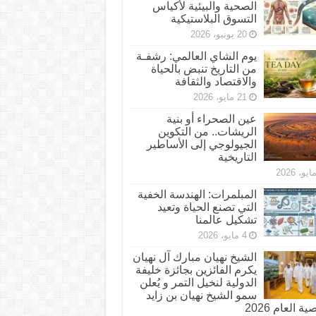
الصحية والبيئية لأكياس
التسوق البلاستيكية
20 يونيو، 2026
يوم الشاي العالمي: رشفـة
من التاريخ تنبض بالحياة
والاقتصاد والثقافة
21 مايو، 2026
عين الصحراء أو بنية
الريشات.. من التكوين
الجيولوجي إلى الأساطير
التاريخية
المبلمرات: الهندسة الخفية
التي تصنع الحياة وتعيد
تشكيل عالمنا
4 مايو، 2026
الشيخ نهيان مبارك آل نهيان
يكرم الفائزين بجائزة خليفة
الدولية لنخيل التمر و يُعلن
سمو الشيخ نهيان بن زايد
 العام 2026