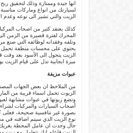
انها جيدة وممتازة وذلك لتحقيق رب
لسيارتك من انواع وماركات مناسبة ل
الزيت والتي تشير الى نوعه وعدم ا
كذلك يعتقد كثير من اصحاب المركب
المحرك لفترة قصيرة من الزمن الى 
وتلفه وفقدانه لوظائفه التي صنع من 
يحتوي على محسنات منظفة تحمل نوات
الزيت يتحول الى الأسود بعد وقت ق
ميزة ايجابية تدل على قيام الزيت بو
عبوات مزيفة
من الملاحظ ان بعض الجهات المصنع
الزيوت تحمل اسماء قريبة من المارك
وتضع زيوتها في عبوات مشابهة لعبوا
أصحاب السيارات والمركبات لشراء م
بصورة غير تنافسية صحيحة، فعلى كا
نوع الزيت الذي سيتم اضافته في م
حال وجدت ان عامل المحطة يغريك 
الزيت فاعلم انك تتعامل مع زيت