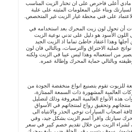
ح مادي أعلى فاحرص على ان تختار الزيت المناسب
سيارتك وبناء على المعلومات المثبته على علبة
لاعتماد على فني محطة غيار الزيت غير المتخصص.
ات أن تحول لون زيت المحرك بعد استخدامه في
اللون الأسود هو دليل على تدني نوعية الزيت
أجلها وهذا اعتقاد خاطئ تماما اذ الزيت الجيد
ج عملية الاحتراق والترسبات، وبالتالي فان لون
صير من استعماله وهذا ليس عيبا في الزيت ولكنه
ظيفته وبالتالي حماية المحرك وإطالة عمره.
ة للزيوت تقوم بتصنيع انواع منخفضة الجودة من
ات العالمية المشهورة ذات السمعة الممتازة،
ت هذه الأنواع العالمية المعروفة وذلك لتضليل
نتجاتهم وتحقيق رواج لمنتجاتهم في الأسواق
فة اصحاب السيارات توخي الحذر والانتباه الى
حرك سيارتك واقرأ اسم الزيت بشكل جيد، وفي
لشراء الزيت من خلال تقديم خصم كبير في سعر
 مغشوش سوف يتسبب في الحاق ضرر بليغ بمحرك