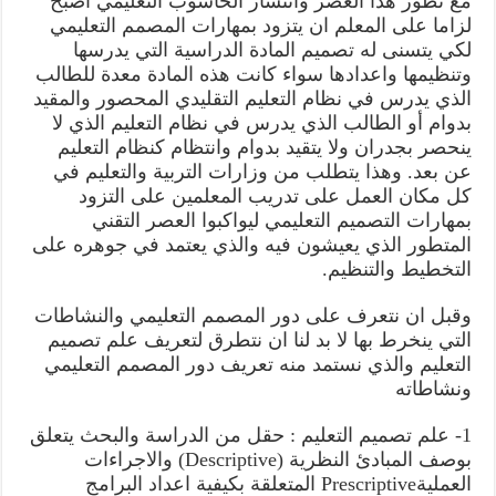
مع تطور هذا العصر وانتشار الحاسوب التعليمي أصبح
لزاما على المعلم ان يتزود بمهارات المصمم التعليمي
لكي يتسنى له تصميم المادة الدراسية التي يدرسها
وتنظيمها واعدادها سواء كانت هذه المادة معدة للطالب
الذي يدرس في نظام التعليم التقليدي المحصور والمقيد
بدوام أو الطالب الذي يدرس في نظام التعليم الذي لا
ينحصر بجدران ولا يتقيد بدوام وانتظام كنظام التعليم
عن بعد. وهذا يتطلب من وزارات التربية والتعليم في
كل مكان العمل على تدريب المعلمين على التزود
بمهارات التصميم التعليمي ليواكبوا العصر التقني
المتطور الذي يعيشون فيه والذي يعتمد في جوهره على
التخطيط والتنظيم.
وقبل ان نتعرف على دور المصمم التعليمي والنشاطات
التي ينخرط بها لا بد لنا ان نتطرق لتعريف علم تصميم
التعليم والذي نستمد منه تعريف دور المصمم التعليمي
ونشاطاته
1- علم تصميم التعليم : حقل من الدراسة والبحث يتعلق
بوصف المبادئ النظرية (Descriptive) والاجراءات
العمليةPrescriptive المتعلقة بكيفية اعداد البرامج