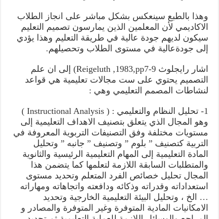
وهذا بالطبع سينعكس بشكل مباشر على انجاز الطلاب
الاكاديمي لأن المعلمين الذين يمارسون تصميم التعليم
سيكون لديهم جودة عالية في طريقة التعليم وهذا يؤدي
إلى جودةعالية في مستوى الطلاب وتحصيلهم.
اشار رايجلوث Reigeluth ,1983,pp7-9) إلى ان علم
التصميم يحتوي على ست مجالات تعليمية هي قواعد
لنشاطات المصمم التعليمي وهي :
1- تحليل النظام والتعليمي : ( Instructional Analysis )
وهو المجال الذي يتعلق بتصنيف الاهداف التعليمية إلى
مستويات مختلفة وفق التصنيفات التربوية المعروفة في
التربية كتصنيف ” بلوم ” وتصنيف ” جانبه ” وتحليل
المادة التعليمية إلى المهام التعليمية الرئيسية والثانوية
والمتطلبات السابقة اللازمة لتعلمها كما يتضمن هذا
المجال تحليل خصائص الفرد المتعلم وتحديد مستوى
استعداداته وقدراته وذكائه ودافعته واتجاهاته ومهاراته
… الخ ، وتحليل البيئة التعليمية الخارجية وتحديد
الامكانيات المادية المتوفرة وغير المتوفرة والمصادر و
المراجع والوسائل اللازمة للعملية التعليمية ثم تحديد