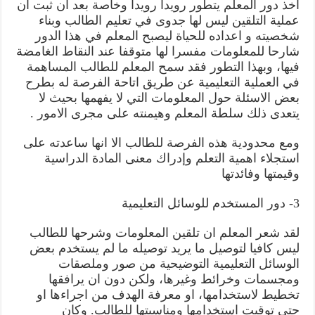
اخذ دور المعلم يتطور رويدا رويدا وخاصة بعد ان ثبت ان
عملية التلقين ليس لها جدوى في تعليم الطالب وبناء
شخصيته و اعداده للحياة ليصبح المعلم في هذا الدور
شارحا للمعلومات مفسرا لها متوقفا عند النقاط الغامضة
فيها، وبهذا التطور فقد سمح المعلم للطالب المساهمة
في العملية التعليمية عن طريق اتاحة الفرصة له بطرح
بعض الاسئلة حول المعلومات التي لا يفهمها بحيث لا
يتعدى ذلك سلطة المعلم وهيمنته على مجرى الامور .
ومع محدودية هذه الفرصة للطالب الا انها ساعدته على
استجلاء اهمية التعلم وإدراك معنى المادة الدراسية
وقيمتها وفائدتها
3- دور المستخدم للوسائل التعليمية
لقد شعر المعلم ان تلقين المعلومات وشرحها للطالب
ليس كافيا لتوصيل ما يريد توصيله ما لم يستخدم بعض
الوسائل التعليمية التوضيحية من صور وملصقات
ومجسمات وخرائط وغيرها، ولكن دون ان يرافقها
تخطيط لاستخدامها، او معرفة الهدف من اجراءها او
حتى توقيت استخدامها ومناسبتها للطالب. وكان