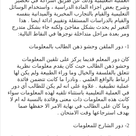
العملية التعليمية وذلك عن طريق اشراكه في تحضير
وشرح بعض اجزاء المادة الدراسية ، واستخدام الوسائل
التعليمية والقيام بالتجارب المخبرية والميدانية بنفسه
والقيام بالدراسات المستقلة وتقييم ادائة ايضا . هذا
التغير لم يحدث بشكل مفاجئ ولكنه جاء بشكل متدرج
ومر بعدة مراحل متداخلة نوجزها في النقاط التالية:
1- دور الملقن وحشو ذهن الطالب بالمعلومات
كان دور المعلم قديما يركز على تلقين المعلومات
وحشو ذهن الطالب حيث كان يقدم معلومات نظرية
تتعلق بالفلسفة والخيال وما وراء الطبيعة ولم يكن لها
ارتباط بالواقع العلمي . ونادرا ما كانت تتضمن فائدة
عملية تطبيقية . علاوة على انه لم يكن للطالب أي دور
في العملية التعليمية باستثناء تلقيه لهذه المعلومات سواء
كانت هذه المعلومات ذات معنى وفائدة بالنسبة له ام لا
وما كان على الطالب في نهاية الامر الا حفظها صما
بهدف استرجاعها وقت الامتحان .
2- دور الشارح للمعلومات