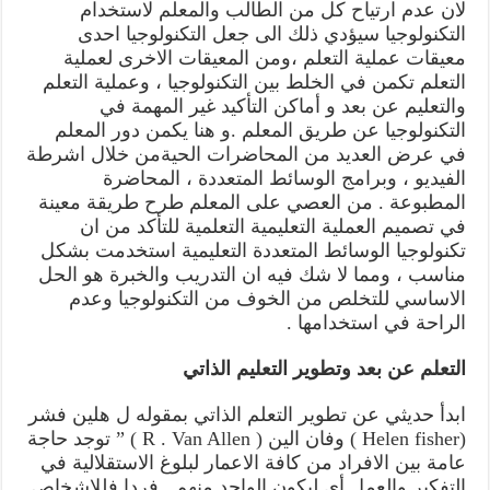
لان عدم ارتياح كل من الطالب والمعلم لاستخدام
التكنولوجيا سيؤدي ذلك الى جعل التكنولوجيا احدى
معيقات عملية التعلم ،ومن المعيقات الاخرى لعملية
التعلم تكمن في الخلط بين التكنولوجيا ، وعملية التعلم
والتعليم عن بعد و أماكن التأكيد غير المهمة في
التكنولوجيا عن طريق المعلم .و هنا يكمن دور المعلم
في عرض العديد من المحاضرات الحيةمن خلال اشرطة
الفيديو ، وبرامج الوسائط المتعددة ، المحاضرة
المطبوعة . من العصي على المعلم طرح طريقة معينة
في تصميم العملية التعليمية التعلمية للتأكد من ان
تكنولوجيا الوسائط المتعددة التعليمية استخدمت بشكل
مناسب ، ومما لا شك فيه ان التدريب والخبرة هو الحل
الاساسي للتخلص من الخوف من التكنولوجيا وعدم
الراحة في استخدامها .
التعلم عن بعد وتطوير التعليم الذاتي
ابدأ حديثي عن تطوير التعلم الذاتي بمقوله ل هلين فشر
(Helen fisher ) وفان الين ( R . Van Allen ) ” توجد حاجة
عامة بين الافراد من كافة الاعمار لبلوغ الاستقلالية في
التفكير والعمل أي ليكون الواحد منهم . فردا فللاشخاص