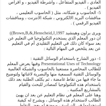
العادي ، الفيديو المتفاعل ، واشرطة الفيديو ، و اقراص
الفيديو ) .
5- الحاسوب و شبكاته، مثل ( الحاسوب التعليمي ،
مناقشات البريد الالكتروني ، شبكة الانترنت ، ومناقشات
الفيديو الرقمي ) .
ويرى براون وهينشيد Brown,B,&,Henscheid,J,1997))
ان دور المعلم الذي يستخدم التكنولوجيا في التعليم عن
بعد سواء كان ذلك في التعليم التقليدي أم في التعليم
عن بعد يتلخص في المهام التالية :
1- دور الشارح باستخدام الوسائل التقنية :
Presentational Uses of Technology وفيها يعرض المعلم
للطالب المحاضرة مستعينا بالحاسوب والشبكة العالمية
والوسائل التقنية السمعية منها والبصرية لاغنائها ولتوضيح
ما جاء فيها من نقاط غامضة ، ثم يكلف الطلبة بعد ذلك
باستخدام هذه التكنولوجيا كمصادر للبحث والقيام
بالمشاريع المكتبية .
وهنا على المعلم في نظام التعليم عن بعد ان يهيئ
الطالب لاستخدام هذه الوسائل ، ويشرح له كيفية
استخدامها في الدراسة ، ويوضح له بعض النقاط