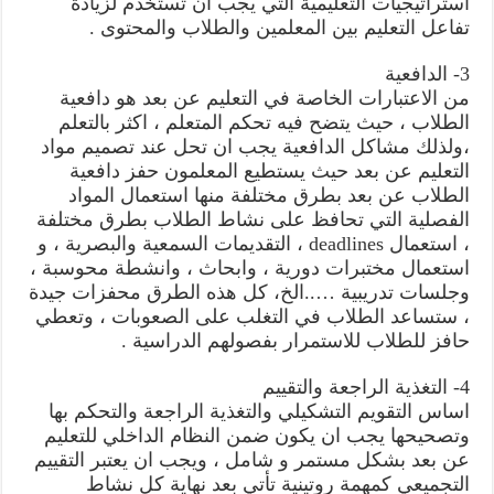
استراتيجيات التعليمية التي يجب ان تستخدم لزيادة
تفاعل التعليم بين المعلمين والطلاب والمحتوى .
3- الدافعية
من الاعتبارات الخاصة في التعليم عن بعد هو دافعية
الطلاب ، حيث يتضح فيه تحكم المتعلم ، اكثر بالتعلم
،ولذلك مشاكل الدافعية يجب ان تحل عند تصميم مواد
التعليم عن بعد حيث يستطيع المعلمون حفز دافعية
الطلاب عن بعد بطرق مختلفة منها استعمال المواد
الفصلية التي تحافظ على نشاط الطلاب بطرق مختلفة
، استعمال deadlines ، التقديمات السمعية والبصرية ، و
استعمال مختبرات دورية ، وابحاث ، وانشطة محوسبة ،
وجلسات تدريبية …..الخ، كل هذه الطرق محفزات جيدة
، ستساعد الطلاب في التغلب على الصعوبات ، وتعطي
حافز للطلاب للاستمرار بفصولهم الدراسية .
4- التغذية الراجعة والتقييم
اساس التقويم التشكيلي والتغذية الراجعة والتحكم بها
وتصحيحها يجب ان يكون ضمن النظام الداخلي للتعليم
عن بعد بشكل مستمر و شامل ، ويجب ان يعتبر التقييم
التجميعي كمهمة روتينية تأتي بعد نهاية كل نشاط