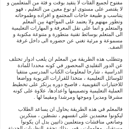
مفتوح لجميع الفئات لا يتقيد بوقت و فئة من المتعلمين و
لا يقتصر على مستوى او نوع معين من التعليم ، فهو
يتناسب و طبيعة حاجات المجتمع و افراده وطموحاته
وتطور مهنهم ولا يعتمد على المواجهة بين المعلم
والمتعلم و انما على نقل المعرفة و المهارات التعليمية
الى المتعلم بوسائط تقنية متطورة و متنوعة مكتوبة و
مسموعة و مرئية تغني عن حضوره الى داخل غرفة
الصف.
وتتطلب هذه الطريقة من المعلم ان يلعب ادوار تختلف
عن الدور التقليدي المحصور في كونه محددا للمادة
الدراسية ، شارحا لمعلومات الكتاب المدرسي منتقيا
للوسائل التعليمية ، متخذا للقرارات التربوية وواضعا
للاختبارات التقويمية ، فاصبح دوره يرتكز على تخطيط
العملية التعليمية وتصميمها واعدادها، علاوة على كونه
مشرفا ومديرا وموجها ومرشدا ومقيما لها .
فالمعلم في هذه الطريقة يحاول ان يساعد الطلاب
ليكونوا معتمدين على انفسهم ، نشطين ، مبتكرين
وصانعي مناقشات ومتعلمين ذاتيين بدل ان يكونوا
مستقبلي معلومات ، فهي بذلك تحقق النظريات الحديثة