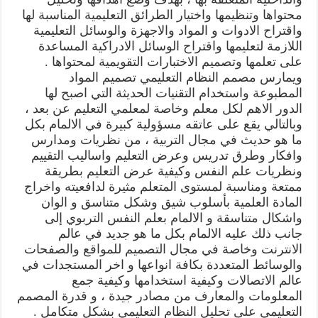
محتواها وتنظيمها واختيار الطرائق التعليمية المناسبة لها
واقتراح الادوات و المواد والاجهزة والوسائل التعليمية
اللازمة لتعليمها واقتراح الوسائل الادراكية المساعدة
على تعلمها وتصميم الاختبارات التقويمية لمحتواها .
ويمارس مصمم النظام التعليمي تصميم المواد
المطبوعة واستخدام التقنيات الحديثة التي اصبح لها
الدور الاهم لكل معلم وخاصة لمعلمي التعليم عن بعد ،
وبالتالي يقع على عاتقه مسؤولية كبيرة في الالمام بكل
ما هو حديث في مجال التربية ، من نظريات ومدارس
وافكار وطرق تدريس وعرض التعليم واساليب التقييم
ونظريات علم النفس وكيفية عرض التعليم بطريقة
ممتعة ومناسبة لمستوى المتعلم مثيرة لدافعيته واخراج
المادة العلمية بأسلوب شيق وشكل متناسق و الوان
واشكال متناسقة و الالمام بعلم النفس التربوي إلى
جانب ذلك عليه الالمام بكل ما هو جديد في عالم
الانترنت وخاصة في مجال التصميم للمواقع والصفحات
والوسائط المتعددة بكافة انواعها و اخر المستجدات في
عالم الاتصالات وكيفية استخدامها وكيفية جمع
المعلومات والمعارف من مصادر جيدة ، و قدرة المصمم
التعليمي على تحليل النظام التعليمي بشكل متكامل .