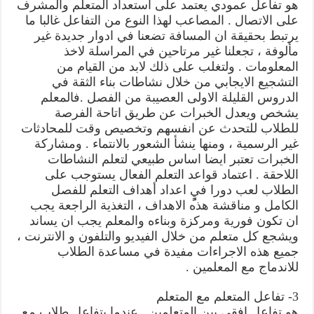
هو تفاعل عمودي يعتمد على استعداد المتعلم والمشرف
على الاتصال . المصاعب لهذا النوع من التفاعل غالبا ما
يرتبط بحقيقة ان المسافة تضعنا في ادوار جديدة غير
مألوفة ، تجعلنا غير مرتاحين في المراسلة لاخذ
المعلومات . ولتغلب على ذلك لابد من القيام من
التشجيع الايجابي من خلال نشاطات بناء الثقة في
الدروس القليلة الاولى العصيبة من الفصل .فالمعلم
يشخص ويعدل الخبرات عن طريق اتاحة الفرصة
للطلاب للتحدث عن انفسهم وتخصيص وقت للمحادثات
غير الرسمية ، ومنها ينشأ الشعور بالانتماء . ومشاركة
الخبرات تعتبر ايضا اساس طبيعي لتعلم النشاطات
اللاحقة . اعتماد قواعد التعلم الفعال يستوجب على
الطلاب لعب دورا فيٍٍٍ اعداد أهداف التعلم للفصل
الكامل و مناقشة هذه الاهداف ، التغذية الراجعة يجب
ان تكون فورية ومركزة وبناءه والمعلم يجب ان يساند
ويشجع كل متعلم من خلال الفيديو والتلفون و الانترنت ،
جميع هذه الاجراءات مفيدة في مساعدة الطلاب
للاندماج مع المعلمين .
3- تفاعل المتعلم مع المتعلم
هو تفاعل افقي بين المتعلمين . عندما يتفاعل طلاب مع