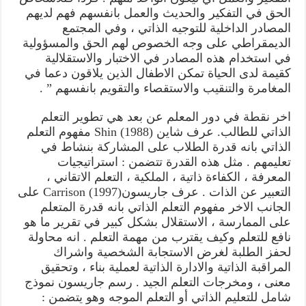
الحق في التفكير والحديث والعمل بانفسهم فهم لديهم
المصادر الداخلية للتوجيه الذاتي ، وفي المجتمع
الديمقراطي على وجه الخصوص لهم الحق والمسؤولية
في استخدام هذه المصادر في الاختبار والاستقلالية
كقيمة لدى الحياة تمكن الاطفال الذين يلاقون دعما في
المغامرة والتنقيب والاستقصاء والتقويم بانفسهم ” .
اخر نقطة في دور المعلم عن بعد هي تطوير التعلم
الذاتي للطالب. عرف شاين Shin (1988) مفهوم التعلم
الذاتي بانه قدرة الطلاب على المشاركة بنشاط في
تعليمهم . مثل هذه القدرة تتضمن : استراتيجيات
المعرفة ، الكفاءة ذاتية ، الملكية ، التعلم الاتقاني ،
التعبير عن الذات . عرف جاريسونCarrison (1997) على
الجانب الاخر مفهوم التعلم الذاتي بانه قدرة المتعلم
على الممارسة ، الاستقلال بشكل كبير في تقرير ما هو
نافع للتعلم وكيف يقترب من مهمة التعلم . انه محاولة
لحفز الطلبة لغرض الاستجابة الشخصية واشراك
المراقبة الذاتية والادارة الذاتية لعملية بناء ، وتحقيق
معنى ، ومخرجات التعلم الجيد . رسم جاريسون نموذج
شامل للتعليم الذاتي أو التعلم الموجه وهو يتضمن :