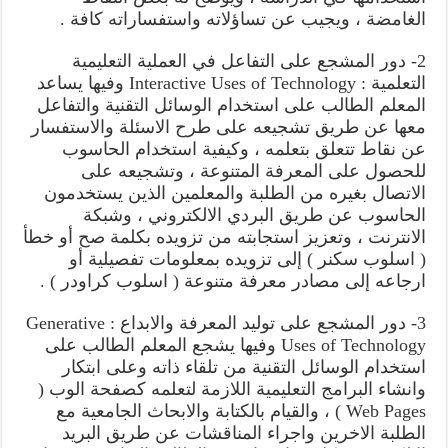
الغامضة ، ويجيب عن تساؤلاته واستفساراته كافة .
2- دور المشجع على التفاعل في العملية التعليمية
التعلمية : Interactive Uses of Technology وفيها يساعد
المعلم الطالب على استخدام الوسائل التقنية والتفاعل
معها عن طريق تشجيعه على طرح الاسئلة والاستفسار
عن نقاط تتعلق بتعلمه ، وكيفية استخدام الحاسوب
للحصول على المعرفة المتنوعة ، وتشجيعه على
الاتصال بغيره من الطلبة والمعلمين الذين يستخدمون
الحاسوب عن طريق البردي الالكتروني ، وشبكة
الانترنت ، وتعزيز استجابته من تزويده بكلمة صح أو خطأ
( اسلوب سكنر ) إلى تزويده بمعلومات تفصيلية أو
ارجاعه إلى مصادر معرفة متنوعة ( اسلوب كراودر ) .
3- دور المشجع على توليد المعرفة والابداع : Generative
Uses of Technology وفيها يشجع المعلم الطالب على
استخدام الوسائل التقنية من تلقاء ذاته وعلى ابتكار
وانشاء البرامج التعليمية اللازمة لتعلمه كصفحة الوب (
Web Pages ) ، والقيام بالكتابة والابحاث الجامعية مع
الطلبة الاخرين واجراء المناقشات عن طريق البريد