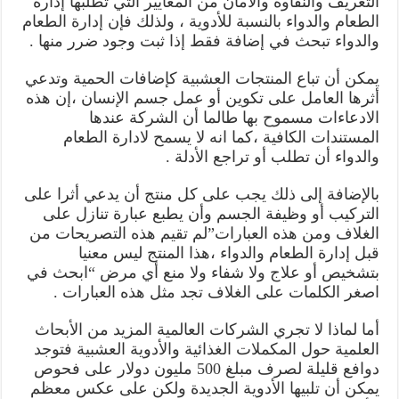
التعريف والنقاوة والامان من المعايير التي تطلبها إدارة
الطعام والدواء بالنسبة للأدوية ، ولذلك فإن إدارة الطعام
والدواء تبحث في إضافة فقط إذا ثبت وجود ضرر منها .
يمكن أن تباع المنتجات العشبية كإضافات الحمية وتدعي
أثرها العامل على تكوين أو عمل جسم الإنسان ،إن هذه
الادعاءات مسموح بها طالما أن الشركة عندها
المستندات الكافية ،كما انه لا يسمح لادارة الطعام
والدواء أن تطلب أو تراجع الأدلة .
بالإضافة إلى ذلك يجب على كل منتج أن يدعي أثرا على
التركيب أو وظيفة الجسم وأن يطبع عبارة تنازل على
الغلاف ومن هذه العبارات”لم تقيم هذه التصريحات من
قبل إدارة الطعام والدواء ،هذا المنتج ليس معنيا
بتشخيص أو علاج ولا شفاء ولا منع أي مرض “ابحث في
اصغر الكلمات على الغلاف تجد مثل هذه العبارات .
أما لماذا لا تجري الشركات العالمية المزيد من الأبحاث
العلمية حول المكملات الغذائية والأدوية العشبية فتوجد
دوافع قليلة لصرف مبلغ 500 مليون دولار على فحوص
يمكن أن تلبيها الأدوية الجديدة ولكن على عكس معظم