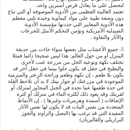
لتحصل على ما يعادل قرص أسبرين واحد.
تعتمد الغالبية العظمى من الأدوية الموصوفة أو التي تباع
دون وصفة طبية على مواد كيماوية وحيدة تلبي معظم
هذه الأدوية المعايير التي حددتها مؤسسة الأدوية
الصيدلية الأمريكية وتؤمن التحكم الأمثل للجرعات
والآثار والنقاوة .
5. جميع الأعشاب مثل بعضها سواء جاءت من حديقة
المنزل أو من حول العالم: هذا ليس صحيحا دائما فمثلا
تختلف نكهة ونوعية الخل من مزرعة عنب لأخرى
والبطيخ في حقل قد يكون حلوا بينما في حقل آخر قد
يكون بلا طعم ، إن نكهة وطعم ورائحة الزعتر والميرمية
الموجودة في مزرعتك أو جوار بيتك لا بد أن تلاحظ القلة
في حدة طعمها عما تجده في الجبل المجاور لمنزلك أو
لقريتك وقد يعود ذلك لكثرة الماء في منزلك أو كثرة
الإضافات ( أسمدة وهرمرنات وغيرها ) ، إن الأنماط
المتعددة من نفس النبات قد لا يكون لها نفس الآثار
المفيدة التي قد ترغب بها (البصل والراوند والجوز
البرازيلي والفاليريان)