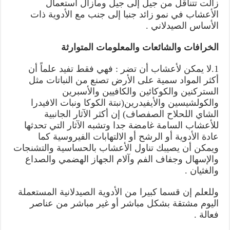
زالت تتناقل من جيل إلى جيل ومازال استعمال
الأعشاب في نمو زائد جنبا إلى جنب مع الأدوية ذات
الأساس الصيدلاني .
الخرافات والشائعات والمعلومات المتوارثة
1.لا يمكن لأعشاب أن تضر : فهي فقط تفيد علماً أن
أكثر المواد سمية على الأرض تصنع من النباتات مثل
الستركنين والكوكائين والكافيين والأسبرين
والكولشيسين والأيفيدرين(نبتة الكوكا ونبات الافيدرا
الشاي اللحلاح الصفصاف) إن أكثر الآثار الجانبية
للأعشاب السامة غامضة جدا وتشبه الآثار التي تحدثها
عادة الأدوية أو الرشح أو الالتهابات الفيروسية كما
ويمكن أن يصيبك تناول الأعشاب بالحساسية والتشنجات
والإسهال وجفاف الفم وآلام الجهاز الهضمي والصداع
والغثيان .
وللعلم إن قسما كبيرا من الأدوية الصيدلانية المستعملة
اليوم مشتقة بشكل مباشر أو غير مباشر من عناصر
فعالة .