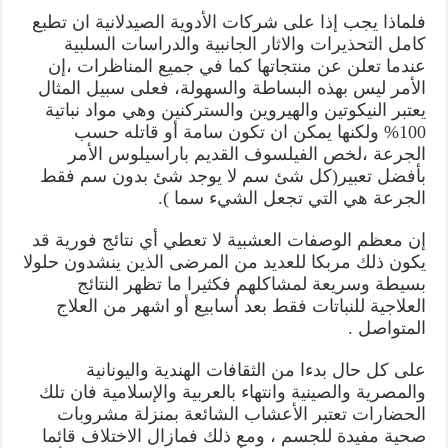
فلماذا يجب إذا على شركات الأدوية الصيدلانية ان تطبع
كامل التحذيرات والاثار الجانبية والدراسات السلبية
عندما تعلن عن منتجاتها كما في جميع المناظرات ،إن
الأمر ليس بهذه البساطة والسهولة، فعلى سبيل المثال
يعتبر النيكوتين والهيروين والستركنين وهي مواد نباتية
100% ولكنها يمكن ان تكون سامة أو قاتله حسب
الجرعة ،لخص الفيلسوف القديم باراسيلوس الأمر
بأفضل تعبير(كل شئ سم لا يوجد شئ بدون سم فقط
الجرعة هي التي تجعل الشيء سما ).
إن معظم الوصفات العشبية لا تعطي أي نتائج فورية قد
يكون ذلك مربكا للعديد من المرضى الذين ينشدون حلولا
بسيطة وسريعة لمشاكلهم فكثيرا ما تظهر النتائج
العلاجية للنباتات فقط بعد أسابيع أو اشهر من العلاج
المتواصل .
على كل حال بدءا من الثقافات الهندية واليونانية
والمصرية والصينية وانتهاء بالعربية والإسلامية فان تلك
الحضارات تعتبر الأعشاب الشائعة بمنزلة مشروبات
صحية مفيدة للجسم ، ومع ذلك فمازال الاختلاف قائما