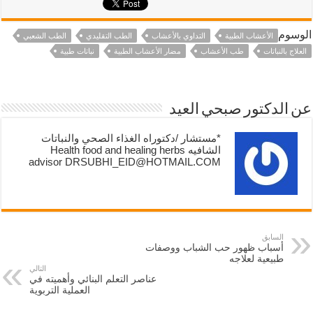
الوسوم
الأعشاب الطبية
التداوي بالأعشاب
الطب التقليدي
الطب الشعبي
العلاج بالنباتات
طب الأعشاب
مضار الأعشاب الطبية
نباتات طبية
عن الدكتور صبحي العيد
*مستشار /دكتوراه الغذاء الصحي والنباتات
الشافيه Health food and healing herbs
advisor DRSUBHI_EID@HOTMAIL.COM
السابق
أسباب ظهور حب الشباب ووصفات
طبيعية لعلاجه
التالي
عناصر التعلم البنائي وأهميته في
العملية التربوية