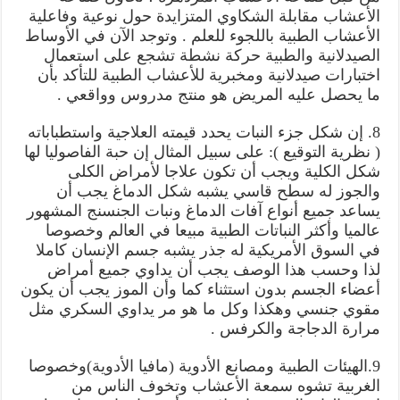
الأعشاب مقابلة الشكاوي المتزايدة حول نوعية وفاعلية
الأعشاب الطبية باللجوء للعلم . وتوجد الآن في الأوساط
الصيدلانية والطبية حركة نشطة تشجع على استعمال
اختبارات صيدلانية ومخبرية للأعشاب الطبية للتأكد بأن
ما يحصل عليه المريض هو منتج مدروس وواقعي .
8. إن شكل جزء النبات يحدد قيمته العلاجية واستطباباته
( نظرية التوقيع ): على سبيل المثال إن حبة الفاصوليا لها
شكل الكلية ويجب أن تكون علاجا لأمراض الكلى
والجوز له سطح قاسي يشبه شكل الدماغ يجب أن
يساعد جميع أنواع آفات الدماغ ونبات الجنسنج المشهور
عالميا وأكثر النباتات الطبية مبيعا في العالم وخصوصا
في السوق الأمريكية له جذر يشبه جسم الإنسان كاملا
لذا وحسب هذا الوصف يجب أن يداوي جميع أمراض
أعضاء الجسم بدون استثناء كما وأن الموز يجب أن يكون
مقوي جنسي وهكذا وكل ما هو مر يداوي السكري مثل
مرارة الدجاجة والكرفس .
9.الهيئات الطبية ومصانع الأدوية (مافيا الأدوية)وخصوصا
الغربية تشوه سمعة الأعشاب وتخوف الناس من