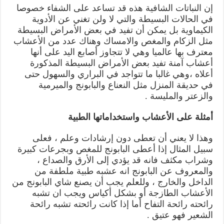
إن النباتات الشافية هذه قد تساعد على الشفاء خصوصا
في الحالات البسيطة والتي لا ولن تغني عن الأدوية
الكيماوية بل يمكن أن تفيد في بعض الأمراض البسيطة
مثل الزكام والمغص والامساك وهناك عدد من الأعشاب
معترف بها عالميا وهي لا تتجاوز أصابع اليد على أنها
أعشاب آمنة تفيد بعض الأمراض البسيطة المذكورة
أعلاه ،وهي غالبا ما تتواجد في البراري والسهول حتى
في حديقة المنزل مثل النعناع والبابونج والميرمية
والزعتر والمليسة .
أمثلة على الأعشاب واستخداماتها الطبية
وهذا لا يعني أن تعطى دون إرشادات وعلم ، فعلى
سبيل المثال إذا أعطى البابونج للمغص وبجرعات كبيرة
وشراب مكثف فانه قد يؤدي إلى الأرق والصداع ،
والمعروف عن البابونج انه عشبه طبية ملطفة من
الداخل والخارج ، وللعلم يجب أن يصنع شاي البابونج من
الأعشاب الطازجة أو بشكل أكياس ويجب ان تشبه
رائحته رائحة التفاح أما إذا كانت رائحته تشبه رائحة
الشعير فهو عتيق .