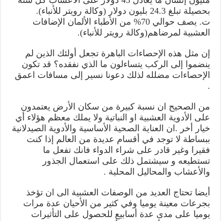
مليون إنسان ما يعادل 45 دولار على الأعشاب كل سنة
بحصيلة تبلغ 24.3 بليون دولار (وكالة رويتر للأنباء).
ت. يصف حوالي 70% من الأطباء الألمان الإضافات
العشبية لمرضاهم(وكالة رويتر للأنباء).
إن مثل هذه الإحصاءات الباهرة تجعل أولئك الذين لم
ينضموا إلى الركب يتساءلون ما الذي نفقده؟ قد تكون
الإحصاءات مضلله لذلك دعونا نسير إلى مسافات اعمق
.
من الصحيح ان نسبة كبيرة من سكان الأرض يعتمدون
على الأدوية العشبية او النباتية ولا يملك معظم هؤلاء أي
خيار أخر .ان العناية الصحية الأساسية والأدوية الصيدلانية
ببساطة لا توجد في أقسام عديدة من العالم إذا كنت
فقيرا وغير قادر على شراء الدواء فانك تفعل ما
تستطيعه و سيشتمل ذلك على استعمال الجذور
والأعشاب والمحاليل المحلية .
أيضا تحتاج العديد من الوصفات العشبية الى ان تؤخذ
بجرعات معينة يوميا وفي كثير من الأحيان عدة مرات
يوميا على مدى عدة أسابيع للحصول على التأثيرات