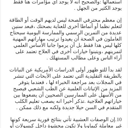
استعمالها :والصحيح انه لا يوجد أي مؤامرات هنا فقط
يوجد الكثير من الجهل .
إن معظم محترفي الصحة ليس لديهم الوقت أو الطاقة
لتعلم نظما أو أنماطا أخرى للعناية بصحتك ،فبعد سنين
عديدة من التمرين الرسمي والممارسة اليومية سيحتاج
العاملون في الصحة أن يعيدوا ترتيب مهاراتهم المهنية
كلها ليس هذا فقط بل أن يرموا جانبا الأساس العلمي
لتمرينهم ،ويتبنوا خيارات أخرى في العلاج تعتمد على
أراء الناس وعلى مطالب المستهلك .
لقد بدأ للتو ظهور أولى الدراسات الأمريكية عن النباتات
بالطريقة التقليدية التي تعتمد على الأبحاث التي تنشر
في المجلات بعد مراجعة الخبراء لها ، فعندما يتوفر
المزيد من الإثباتات العلمية عن الطب الشعبي فيصبح
من الأسهل على الممارسين الصحيين أن يضعوها بين
خياراتهم العلاجية .تذكر أخيرا انه يصعب تعليم الكلب
المتقدم في السن حيلا جديدة ولكنه مع ذلك ممكن .
10.إن الوصفات العشبية تأتي بنتائج فورية سريعة كونها
غير معاملة كيماويا ولا تكون محشوة داخل كبسولات أو