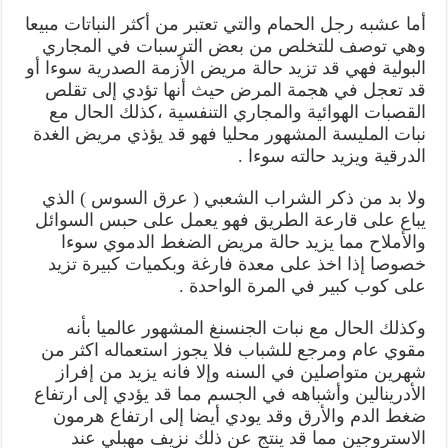
أما عشبه رجل الحمام والتي تعتبر من أكثر النباتات مبيعا
وهي توصف للتخلص من بعض الترسبات في المجاري
البولية فهي قد تزيد حالة مريض الأزمة الصدرية سوءا أو
قد تعجل في هجمة المرض حيث أنها تؤدي إلى تقلص
القصبات الهوائية والمجاري التنفسية ،كذلك الحال مع
نبات المليسة المشهور محليا فهو قد يؤذي مريض الغدة
الدرقية ويزيد حالته سوءا .
ولا بد من ذكر الشراب الشعبي ( عرق السوس ) الذي
يباع على قارعة الطريق فهو يعمل على حبس السوائل
والأملاح مما يزيد حالة مريض الضغط الدموي سوءا
خصوصا إذا اخذ على معدة فارغة وبكميات كبيرة تزيد
على كوب كبير في المرة الواحدة .
وكذلك الحال مع نبات الجنسنغ المشهور عالميا بأنه
مقوي عام ومرجع للشباب فلا يجوز استعماله اكثر من
شهرين متواصلين في السنه وإلا فانه يزيد من إفراز
الأدرينالين وأشباهه في الجسم مما قد يؤدي إلى ارتفاع
ضغط الدم والأرق وقد يودي أيضا إلى ارتفاع هرمون
الاستروجين مما قد ينتج عن ذلك نزيف مهبلي عند