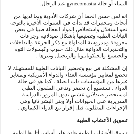
النساء أو حالة gynecomastia عند الرجال.
انه لمن حسن الحظ أن شركات الأدوية وبما لديها من
أبحاث ومختبرات قد بدأت في السنوات الأخيرة بالتوجه
نحو استغلال واستخلاص المواد الفعالة طبيا في بعض
النباتات الطبية وتصنيعها بأشكال صيدلانية وجرعات
معروفة ومدروسة للمداواة مع ذكر الجرعة والتداخلات
والتحذيرات الدوائية مثال ذلك حبوب وكبسولات الثوم
والجنسنغ والجنكوبايلوبا والزنجبيل وغيرها .
إن المشكلة في بيع وتحضير النباتات الطبية للمستهلك لا
تخضع لمعايير مؤسسة الغذاء والدواء الأمريكية ولمعاير
غيرها من المؤسسات ذات الصلة ، كما هو في حالة
الدواء ، تستطيع أن تحضر وتدعي المفعول الطبي
لمستحضر صيدلاني عشبي بدون المرور بالدراسة
السريرية على الحيوانات أولا وبني البشر ثانيا وهي
الإجراءات المطلوبة قبل إقرار بيع الدواء الكيماوي .
تسويق الأعشاب الطبية
تسوق الأعشاب الطبية عادة على أساس أثارها الطبية