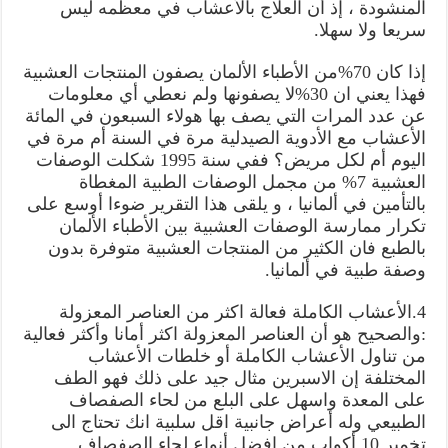
المنشودة ، إذ أن العلاج بالأعشاب في معظمه ليس
سريعا ولا سهلا.
إذا كان 70%من الأطباء الألمان يصفون المنتجات العشبية
فهذا يعني ان 30%لا يصفونها ولم نعطي أي معلومات
عن عدد المرات التي يصف بها هولاء السبعون في المائة
الأعشاب مع الأدوية الصيدلية مرة في السنة أم مرة في
اليوم أم لكل مريض؟ ففي سنة 1995 شكلت الوصفات
العشبية 7% من مجمل الوصفات الطبية المغطاة
بالتأمين في ألمانيا ، و يلقى هذا التقرير ضوءا أوسع على
تكرار ممارسة الوصفات العشبية بين الأطباء الألمان
بالطبع فان الكثير من المنتجات العشبية متوفرة بدون
وصفة طبية في ألمانيا.
4.الأعشاب الكاملة فعالة اكثر من العناصر المعزولة
:والصحيح هو أن العناصر المعزولة اكثر أمانا وأكثر فعالية
من تناول الأعشاب الكاملة أو خلطات الأعشاب
المختلفة إن الاسبرين مثال جيد على ذلك فهو الطف
على المعدة واسهل على البلع من لحاء الصفصاف
الطبيعي وله أعراض جانبية اقل سلبية انك تحتاج الى
تخمير 10 أكواب من افضل أنواع لحاء الصفصاف