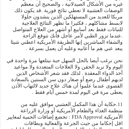
غيره من الأشكال الصيدلانية ، والصحيح أن معظم
الوصفات العشبية لا تعطي نتائج فورية .قد يكون ذلك
مربكا للعديد من المستهلكين الذين ينشدون حلولا
لابسط مشاكلهم ، فكثيرا ما تظهر النتائج العلاجية
للنباتات فقط بعد أسابيع أو أشهر من العلاج المتواصل
.عندما تزور الطبي لأمر عاجل فأنك تتوقع الراحة
والشفاء المباشرين إنها الطريقة الأمريكية اعطني شيئا
يبعد عني هم ما أعانيه وعليه أن يعمل بسرعة .
نحن نرغب أيضا بالحل السهل حبة نبتلعها مرة واحدة في
اليوم ولا نريد الحقن ولا العلاجات المتعددة ولا مواعيد
أخذ الدواء المعقدة . لذلك فقد شعر الأشخاص الذين
لديهم أطفال رضع أو صغار دون سن السنتين بالسعادة
القصوى عندما علموا أن هناك علاج جديد لالتهاب الأذن
يعطى مرة في اليوم لمدة خمس أيام فقط .
11.حكاية أن هذا المكمل العشبي موافق عليه من
منظمة الغذاء والطعام الأمريكية أو وزارة الزراعة
الأمريكية FDA Approval : تخضع إضافات الحمية لمعايير
اقل إحكاما من حيث الجرعة والفعالية وبطاقات