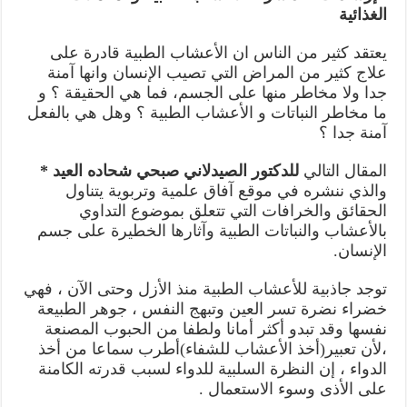
الغذائية
يعتقد كثير من الناس ان الأعشاب الطبية قادرة على
علاج كثير من المراض التي تصيب الإنسان وانها آمنة
جدا ولا مخاطر منها على الجسم، فما هي الحقيقة ؟ و
ما مخاطر النباتات و الأعشاب الطبية ؟ وهل هي بالفعل
آمنة جدا ؟
المقال التالي
للدكتور الصيدلاني صبحي شحاده العيد *
والذي ننشره في موقع آفاق علمية وتربوية يتناول
الحقائق والخرافات التي تتعلق بموضوع التداوي
بالأعشاب والنباتات الطبية وآثارها الخطيرة على جسم
الإنسان.
توجد جاذبية للأعشاب الطبية منذ الأزل وحتى الآن ، فهي
خضراء نضرة تسر العين وتبهج النفس ، جوهر الطبيعة
نفسها وقد تبدو أكثر أمانا ولطفا من الحبوب المصنعة
،لأن تعبير(أخذ الأعشاب للشفاء)أطرب سماعا من أخذ
الدواء ، إن النظرة السلبية للدواء لسبب قدرته الكامنة
على الأذى وسوء الاستعمال .