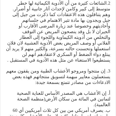
2.الشائعات كثيرة من أن الأدوية الكيمائية لها خطر
متوسط إلى كبير وكامن لإحداث آثار جانبية أو أضرار.
وهم يتناقلون هذه الاعتقادات كما ذكرت من جيل إلى
جيل ويجدون بها مادة تثير الاهتمام في جلساتهم
وأحاديثهم وخصوصا عند زيارة المرضى الأقارب أو
الجيران لا بل وقد ينصحون المريض عن التوقف
والتخلص من أدويته الكيماوية واللجوء إلى العطار
الفلاني أو وصف المريض بعض الأدوية العشبية لان فلان
استعملها وتحسنت حالته بسرعة، والكثير منهم لا يريد أن
يبتلع دواء الضغط أو السكري لاعتقادهم انهم لن
يستطيعوا الاستغناء عن مثل هذه الأدوية في المستقبل .
3. إن منتجوا ومروجو الأعشاب الطبية ومن يقفون معهم
يستعملون معايير مبهمة لتسويق منتجاتهم فهذه بعض
الادعاءات من مصادر تتمتع بسمعة جيدة:
أ. إن الأعشاب هي المصدر الأساس للعناية الصحية
لثمانين في المائة من سكان الأرض(منظمة الصحة
العالمية).
ب. يصرف أمريكي من بين كل ثلاث أمريكيين أي 60