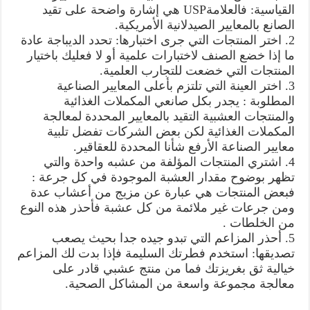
القياسية: فالعلامةUSP هي إشارة واضحة على تقيد
الصانع بالمعايير الصيدلانية الأمريكية.
2. اختر المنتجات التي جرى اختبارها: تحدد الديباجة عادة
ما إذا خضع الصنف لاختبارات علمية أو لا فعليك باختيار
المنتجات التي خضعت للتجارب العلمية.
3. اختر العينة التي تلتزم بأعلى المعايير الصناعية
المطلوبة : يجدر بكل صانعي المكملات الغذائية
والمنتجات العشبية التقيد بالمعايير المحددة لمعالجة
المكملات الغذائية لكن بعض الشركات تفضل تلبية
معايير الصناعة الأرفع شأنا المحددة للعقاقير.
4. اشتري المنتجات المؤلفة من عشبه واحدة والتي
تظهر بوضوح مقدار العشبة الموجودة في كل جرعة :
فبعض المنتجات هي عبارة عن مزيج من أعشاب عدة
ومن جرعات غير ملائمة من كل عشبة فأحذر هذه النوع
من الخلطات .
5. أحذر المزاعم التي تبدو جيده جدا بحيث يصعب
تصديقها: استخدم فطرتك السليمة فإذا بدت لك المزاعم
خيالية ثق بغريزتك فما من منتج عشبي قادر على
معالجة مجموعة واسعة من المشاكل الصحية.