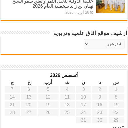
خليفة الدولية لنخيل التمر و يُعلن سمو الشيخ
نهيان بن زايد شخصية العام 2026
28 أبريل، 2026
أرشيف موقع آفاق علمية وتربوية
أرشيف
موقع
آفاق
علمية
وتربوية
أغسطس 2026
س
د
ن
ث
أرب
خ
ج
7
6
5
4
3
2
1
14
13
12
11
10
9
8
21
20
19
18
17
16
15
28
27
26
25
24
23
22
31
30
29
« يونيو