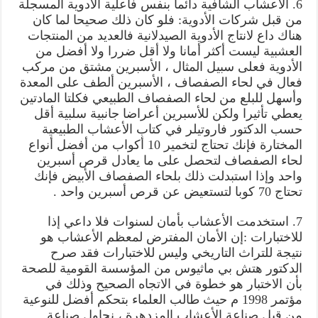
6. الأعشاب الشافية دائما بنفس فاعلية الأدوية المسجلة
من قبل شركات الأدوية: فلو كان ذلك صحيحا لما كان
هناك داع لانتاج الأدوية الصيدلانية فالعديد من المنتجات
العشبية ليست أكثر أمانا ولا أقل ضررا ولا أفضل من
الأدوية فعلى سبيل المثال ، الأسبرين مشتق من مركب
فعال في لحاء الصفصاف ، الأسبرين ألطف على المعدة
وأسهل للبلع من لحاء الصفصاف الطبيعي فكلتا المادتين
يعطي تأثيرا ولكن للأسبرين أعراضا جانبية سلبية أقل
حسب الدكتور فاروتيلر في كتاب الأعشاب الطبيعية
المختارة فإنك تحتاج لتخمير 10 أكواب من أفضل أنواع
لحاء الصفصاف لتحصل على ما يعادل قرص أسبرين
واحد وإذا استبدلت ذلك بلحاء الصفصاف الأبيض فإنك
تحتاج 70 كوبا لتستعيض عن قرص أسبرين واحد .
7. استخدمت الأعشاب بأمان لسنوات فلا داعي إذا
للاختبارات :إن الأمان المفترض لمعظم الأعشاب هو
نتيجة للتراث التاريخي وليس للاختبارات فقد صرح
الدكتور هتش بي ماثيوس من المؤسسة القومية للصحة
بأن الاختبار هو خطوة في الاتجاه الصحيح وذلك في
مؤتمر 1998 م حيث طالب العلماء بتحكم أفضل للنوعية
من قبل صناعة الأعشاب المزدهرة ، نحاول صناعة