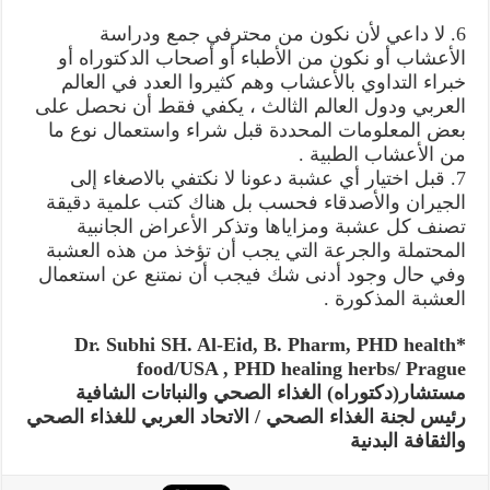
6. لا داعي لأن نكون من محترفي جمع ودراسة
الأعشاب أو نكون من الأطباء أو أصحاب الدكتوراه أو
خبراء التداوي بالأعشاب وهم كثيروا العدد في العالم
العربي ودول العالم الثالث ، يكفي فقط أن نحصل على
بعض المعلومات المحددة قبل شراء واستعمال نوع ما
من الأعشاب الطبية .
7. قبل اختيار أي عشبة دعونا لا نكتفي بالاصغاء إلى
الجيران والأصدقاء فحسب بل هناك كتب علمية دقيقة
تصنف كل عشبة ومزاياها وتذكر الأعراض الجانبية
المحتملة والجرعة التي يجب أن تؤخذ من هذه العشبة
وفي حال وجود أدنى شك فيجب أن نمتنع عن استعمال
العشبة المذكورة .
*Dr. Subhi SH. Al-Eid, B. Pharm, PHD health
food/USA , PHD healing herbs/ Prague
مستشار(دكتوراه) الغذاء الصحي والنباتات الشافية
رئيس لجنة الغذاء الصحي / الاتحاد العربي للغذاء الصحي
والثقافة البدنية