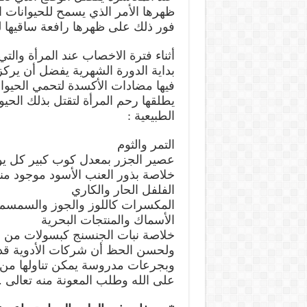
ظهرها الأمر الذي يسمح للحيوانات ا
فور ذلك على ظهرها رافعة ساقيها لم
أثناء فترة الاخصاب عند المرأة وال
بداية الدورة الشهرية يفضل أن يركز 
فيها مضادات الأكسدة لتحمي الحيوا
يطلقها رحم المرأة لتقتل بذلك الحيو
الطبيعية :
التمر والثوم
عصير الجزر بمعدل كوب كبير كل يو
خلاصة بذور العنب الأسود موجود من
الفلفل الحار والكاري
المكسرات كاللوز والجوز والسمسم 
الأسماك والمنتجات البحرية
خلاصة نبات الجنسنج كبسولات من ال
ولحسن الحظ أن شركات الأدوية قد 
وبجرعات مدروسة يمكن تناولها من ا
على الله وطلب المعونة منه تعالى .