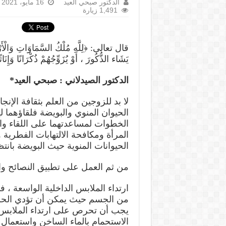
الدكتور صبحي العيد
16 مايو، 2021
1,491 زيارة
قال تعالى: ﴿لِلَّهِ مُلْكُ السَّمَاوَاتِ وَالْأَرْ
يَشَاء الذُّكُورَ ، أَوْ يُزَوِّجُهُمْ ذُكْرَانًا وَإِن
الدكتور الصيدلاني : صبحي العيد*
لا بد للزوجين من العلم بثقافة الإن
الحيوان المنوي والبويضة فلقاؤهما 
الخطوات لمساعدتهما على اللقاء وا
المرأة ومكافحة الالتهابات الفطرية 
الحيوانات المنوية حيث البويضة بانتظ
من ثم العمل على تطبيق النصائح والإ
ارتداء الملابس الداخلية الواسعة ، 
من الجسم حيث يمكن أن تؤدي الحرار
يجب أن تحرص على ارتداء الملابس ا
الاستحمام بالماء الساخن واستعمال ا