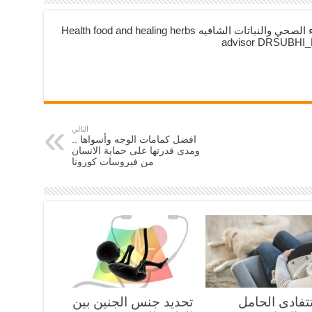
*مستشار /دكتوراه الغذاء الصحي والنباتات الشافيه Health food and healing herbs
advisor DRSUBH
التالي
افضل كمامات الوجه وأسواها ..
ومدى قدرتها على حماية الانسان
من فيروسات كورونا
تفادى الحامل
تحديد جنس الجنين بين