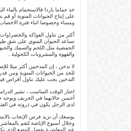
خذ حماما باردا فالاستحمام بالماء ال
على إنتاج الحيوانات المنوية أو قم 
ومساء وخصوصا اثناء فترة الاخصاب ع
أكثر من تناول الفواكه والخضراوات وا
تساعد الحيوان المنوي على شق طريقه
الحمضية مثل اللحم والسمك والحبوب
والقهوة والمشروبات الكحولية .
لا تدخن ، إن المدخنين أكثر ميلا لل
للحد من الحيوانات المنوية ومن قدرت
التدخين يجب عليك تناول أقراص فيتا
اختار الوقت المناسب ، تشير الدرا
أحسن حالاتهما في الخريف وبوجه خا
لدى الرجل يكون في ذروته في الفتر
بوسعك أن تزيد فرص الإنجاب بالامتن
وخلال أسبوع الإباضة لتقم بالمعاشرة
عند المعاشرة يفضل الوضع الذي تك