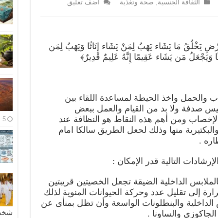
الثقافة الجنسية
,
صحة وتغذية
اضف تعليق
ضِ يَخْلُقُ مَا يَشَاء يَهَبُ لِمَنْ يَشَاء إِنَاثًا وَيَهَبُ لِمَن
َاثًا وَيَجْعَلُ مَن يَشَاء عَقِيمًا إِنَّهُ عَلِيمٌ قَدِيرٌ﴾
جاب والحمل واخذ الحيطة لمساعدة اللقاء بين
ليس صدفة ولا بد من القيام والعمل ببعض
لإخصاب ومن أهم هذه النقاط هو النظافة عند
5 مايو، 2026
والبكتيرية منها وذلك لحعل الطريق سالكا امام
اره .
رشادات التالية قدر الإمكان :
فالملابس الداخلية الضيقة تجعل الخصيتين قريبتين
ة إلى تقليل عدد وحركة الحيوانات المنوية لذلك
لداخلية والبنطلونات الواسعة وأن تظل بمنأى عن
شخصية
لجاكوزي والساونا .