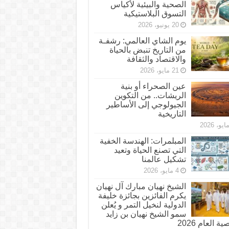
الصحية والبيئية لأكياس
التسوق البلاستيكية
20 يونيو، 2026
يوم الشاي العالمي: رشفـة
من التاريخ تنبض بالحياة
والاقتصاد والثقافة
21 مايو، 2026
عين الصحراء أو بنية
الريشات.. من التكوين
الجيولوجي إلى الأساطير
التاريخية
المبلمرات: الهندسة الخفية
التي تصنع الحياة وتعيد
تشكيل عالمنا
4 مايو، 2026
الشيخ نهيان مبارك آل نهيان
يكرم الفائزين بجائزة خليفة
الدولية لنخيل التمر و يُعلن
سمو الشيخ نهيان بن زايد
 العام 2026