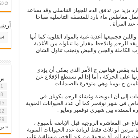
28 أبريل، 26
بارد يزيد من تدفق الدم للجهاز التناسلي وقد يساعد
بعمل مغاطس ماء بارد للمنطقة التناسلية صباحا
ند المرأة .
أرشي
أرش
للبن فجميعها أغذية غنية بالمواد القلوية كما أنها
موقع
 للرحم ولتلاحظ مقدار ما تتناوله من الأغذية
آفاق
 الكاملة والجبن والبيض وتجنب تناول الشاي
علمي
وتربو
إصابة بنقص فيتامين ج الأمر الذي يمكن أن يؤدي
ها على الحركة ، أما إذا لم تستطع الإقلاع عن
س
مين ج يوميا وهي متوفرة بالصيدليات .
1
8
سات إلى أن البويضة وغشاء الرحم يكونان في
15
ص في شهر نوفمبر كما أن عدد الحيوانات المنوية
ة الممتدة بين شهري نوفمبر ومايو .
22
29
اع عن المعاشرة الزوجية قبل الإباضة بأسبوع ،
« يون
 مرتين أو ثلاث فقط لزيادة عدد الحيوانات المنوية
ون فيه المرأة منحنية من عند الخصرمستلقية على