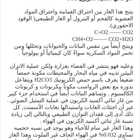
ينتج هذا الغاز من احتراق القمامة واحتراق المواد
العضوية كالفحم أو البترول أو الغاز الطبيعي( الوقود
الاحفوري).
C+O2 —— CO2
CH4+O2——– CO2+H2O
وينتج أيضاً من تنفس النباتات والحيوانات وتحللها ومن
تخمر المواد السكرية سواءً كان كيميائياً أو بيولوجياً .
وعليه فهو ينتشر في الفضاء بغزارة ولكن عملية الاتزان
البيئي تذيبه في مياه البحار والمحيطات مكونة حمضاً
ضعيفاً يعرف باسم حمض الكربونيك H2CO3 ويتفاعل
بدوره مع بعض الرواسب مكوناً بيكربونات و كربونات
الكالسيوم . وتساهم النباتات أيضاً في استخدام جزء كبير
من غاز ثنائي أكسيد الكربون في عملية التمثيل الضوئي .
غير أن اجتثاث الغابات واستبدالها بغابات الأسمنت, كل
ذلك أدى إلى فقدان التوازن الطبيعي وبالتالي إلى زيادة
نسبة غاز ثنائي أكسيد الكربون في الهواء .
وهذا الغاز غير سام للأحياء وهو يوجد في نسبه حجميه
تساوي 0.032% في الهواء الجاف غير الملوث وهذا الغاز