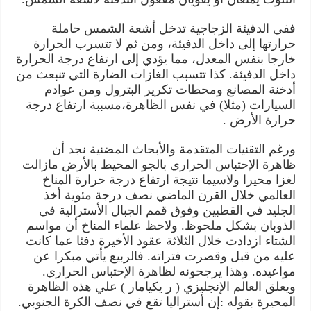
ففي الدفيئة الزجاجية تدخل أشعة الشمس حاملة
حرارتها إلى داخل الدفيئة، ومن ثم لا تتسرب الحرارة
خارجا بنفس المعدل، مما يؤدي إلى ارتفاع درجة الحرارة
داخل الدفيئة. كذا تتسبب الغازات الضارة التي تنبعث من
أدخنة المصانع ومحطات تكرير البترول ومن عوادم
السيارات (مثلا) في نفس الظاهرة،مسببة ارتفاع درجة
حرارة الأرض .
ورغم التقنيات المتقدمة والأبحاث المضنية نجد أن
ظاهرة الإحتباس الحراري بالجو المحيط بالأرض مازالت
لغزا محيرا ولاسيما نتيجة ارتفاع درجة حرارة المناخ
العالمي خلال القرن الماضي نصف درجة مئوية أخذ
الجليد في القطبين وفوق قمم الجبال الأسترالية في
الذوبان بشكل ملحوظ. ولاحظ علماء المناخ أن مواسم
الشتاء ازدادت خلال الثلاثة عقود الأخيرة دفئا عما كانت
عليه من قبل وقصرت فتراته. فالربيع يأتي مبكرا عن
مواعيده. وهذا يرجحونه لظاهرة الإحتباس الحراري.
ويعلق العالم الإنجليزي ( ر يكيامار ) علي هذه الظاهرة
المحيرة بقوله :إن أستراليا تقع في نصف الكرة الجنوبي.