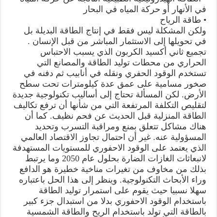
في الأنهار أو حركة المياه في البحار
• طاقة الرياح
ولكن المشكلة ليس فقط في إنتاج الطاقة البديلة بل
في تحويلها إلى الاستثمار المباشر من قبل الإنسان .
تجميع ثاني أكسيد الكربون الذي يسبب الاحتباس
الحراري من محطات توليد الطاقة والمصانع التي
تستخدم الوقود الحفري ونقله في أنابيب ثم دفنه في
صخور مسامية على عمق عدة كيلومترات تحت سطح
الأرض. لكن المسألة تحتاج إلى أساليب تكنولوجية جديدة
لتقليص التكلفة المرتفعة التي من شأنها أن ترفع تكاليف
الطاقة المنزلية قبل الحديث عن فحم نظيف. كما أن
هناك مشاكل تتعلق بمنع ومراقبة التسرب وتحديد
المسؤولية عنه. غير أن احتمال تجاوز الاقتصاد العالمي
الذي يعتمد على الوقود الاحفوري للمستويات المستهدفة
لانبعاثات الغازات الضارة بحلول عام 2050 وما يرتبط
بذلك من مخاوف من تغيرات مناخية خطيرة هو الدافع
وراء الأبحاث التكنولوجية. وينظر إلى هذا الحل باعتباره
سهلا نسبيا حيث يقوم على استمرار توليد الطاقة
باستخدام الوقود الاحفوري بدلا من استبدال جزء كبير
بالطاقة التي تولد باستخدام الريح والطاقة الشمسية