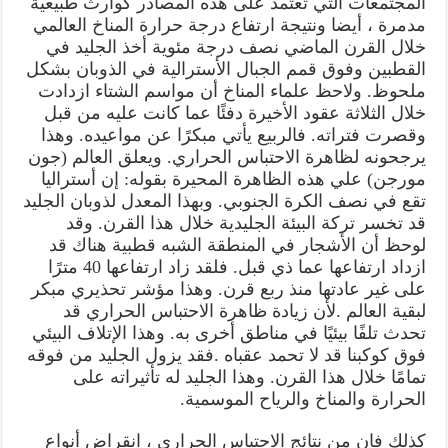
المجتمعات التي تعتمد على هذه المصادر كوارث طبيعية
مدمرة ، أيضا ونتيجة ارتفاع درجة حرارة المناخ العالمي
خلال القرن الماضي نصف درجة مئوية أخذ الجليد في
القطبين وفوق قمم الجبال الأسترالية في الذوبان بشكل
ملحوظ. ولاحظ علماء المناخ أن مواسم الشتاء ازدادت
خلال الثلاثة عقود الأخيرة دفئًا عما كانت عليه من قبل
وقصرت فتراته. فالربيع يأتي مبكرًا عن مواعيده. وهذا
يرجحونه لظاهرة الاحتباس الحراري. ويعلق العالم (جون
مورجن) علي هذه الظاهرة المحيرة بقوله: إن أستراليا
تقع في نصف الكرة الجنوبي. وبهذا المعدل لذوبان الجليد
قد تخسر تركة البيئة الجليدية خلال هذا القرن. وقد
لوحظ أن الأشجار في المنطقة الشبه قطبية هناك قد
ازداد ارتفاعها عما ذي قبل. فلقد زاد ارتفاعها 40 مترًا
على غير عادتها منذ ربع قرن. وهذا مؤشر تحذيري مبكر
لبقية العالم .لأن زيادة ظاهرة الاحتباس الحراري قد
تحدث تلفًا بيئيًا في مناطق أخرى به. وهذا الإتلاف البيئي
فوق كوكبنا قد لا تحمد عقباه .فقد يزول الجليد من فوقه
تمامًا خلال هذا القرن. وهذا الجليد له تأثيراته على
الحرارة والمناخ والرياح الموسمية.
كذلك فان من نتائج الاحتباس الحراري ، انقراض أنواع