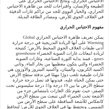
الاحتباس الحراري، ونتائج الاحتباس الحراري على
الطبيعة والإنسان، واقتراحات للحد من ظاهرة الاحتباس
الحراري، والخيار النووي للحد من تراكم غازات الدفيئة
في الغلاف الجوي للأرض، ومصادر الطاقة البديلة.
مفهوم الاحتباس الحراري
يمكن تعريف ظاهرة الاحتباس الحراري Global
Warming على أنها الزيادة التدريجية في درجة حرارة
أدنى طبقات الغلاف الجوي المحيط بالأرض؛ كنتيجة
لزيادة انبعاثات غازات الصوبة الخضراء greenhouse
gases ، فمنذ بداية الثورة الصناعية، وغازات الصوبة
الخضراء والتي يتكون معظمها من بخار الماء، وثاني
أكسيد الكربون، والميثان، وأكسيد النيتروز والأوزون هي
غازات طبيعية تلعب دورًا مهمًا في تدفئة سطح الأرض
حتى يمكن الحياة عليه، فبدونها قد تصل درجة حرارة
سطح الأرض ما بين 19 درجة و15 درجة سليسوس تحت
الصفر، حيث تقوم تلك الغازات بامتصاص جزء من
الأشعة تحت الحمراء التي تنبعث من سطح الأرض
كانعكاس للأشعة الساقطة على سطح الأرض من
الشمس، وتحتفظ بها في الغلاف الجوي للأرض؛ لتحافظ