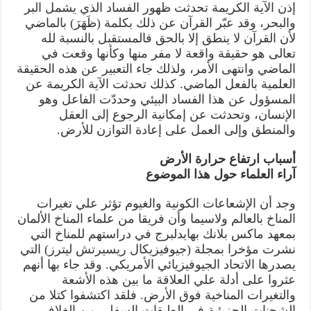
إذن الآية الكريمة تحدثت ظهور الفساد الذي يشمل البر
والبحر، وقد عبّر القرآن عن ذلك بكلمة (ظَهَرَ) بالماضي
لأن القرآن لا ينطق إلا بالحق فالمستقبل بالنسبة لله
تعالى هو حقيقة واقعة لا مفر منها وكأنها وقعت في
الماضي وانتهى الأمر، ولذلك جاء التعبير عن هذه الحقيقة
العلمية بالفعل الماضي. كذلك تحدثت الآية الكريمة عن
المسؤول عن هذا الفساد البيئي وحددّت الفاعل وهو
الإنسان، وتحدثت عن إمكانية الرجوع إلى العقل
والمنطق وإلى العمل على إعادة التوازن للأرض.
أسباب ارتفاع حرارة الأرض
آراء العلماء حول هذا الموضوع
وجد أن الإشعاعات الكونية والغيوم تؤثر علي تغيرات
المناخ بالعالم ولاسيما وأن فريقا من علماء المناخ الألمان
بمعهد ماكس بلانك بهايدلبرج في دراستهم للمناخ التي
نشرت مؤخرا بمجلة (جيوفيزيكال ريسيرتش ليترز) التي
يصدرها الاتحاد الجيوفيزيائي الأمريكي. وقد جاء بها أنهم
عثروا على أدلة علي العلاقة ما بين هذه الأشعة
والتغيرات المناخية فوق الأرض. فلقد اكتشفوا كتلا من
الشحنات الجزيئية في الطبقات السفلى من الغلاف