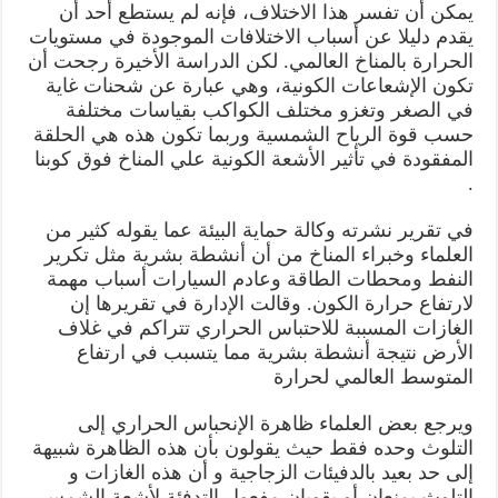
يمكن أن تفسر هذا الاختلاف، فإنه لم يستطع أحد أن
يقدم دليلا عن أسباب الاختلافات الموجودة في مستويات
الحرارة بالمناخ العالمي. لكن الدراسة الأخيرة رجحت أن
تكون الإشعاعات الكونية، وهي عبارة عن شحنات غاية
في الصغر وتغزو مختلف الكواكب بقياسات مختلفة
حسب قوة الرياح الشمسية وربما تكون هذه هي الحلقة
المفقودة في تأثير الأشعة الكونية علي المناخ فوق كوبنا
.
في تقرير نشرته وكالة حماية البيئة عما يقوله كثير من
العلماء وخبراء المناخ من أن أنشطة بشرية مثل تكرير
النفط ومحطات الطاقة وعادم السيارات أسباب مهمة
لارتفاع حرارة الكون. وقالت الإدارة في تقريرها إن
الغازات المسببة للاحتباس الحراري تتراكم في غلاف
الأرض نتيجة أنشطة بشرية مما يتسبب في ارتفاع
المتوسط العالمي لحرارة
ويرجع بعض العلماء ظاهرة الإنحباس الحراري إلى
التلوث وحده فقط حيث يقولون بأن هذه الظاهرة شبيهة
إلى حد بعيد بالدفيئات الزجاجية و أن هذه الغازات و
التلوث يمنعان أو يقويان مفعول التدفئة لأشعة الشمس.