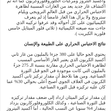
وأكسيد النتروز ومركبات الكلوروفلوروكربون كما أنه تم
اكتشاف غاز جديد يعد من الغازات المسببة لظاهرة
الاحتباس الحراري من قبل العالم النرويجي ويليام
سترونج ولا يزال هذا الغاز غامضاً إذ لم يتعرف
الكيميائيون على كل أحواله وقد عرفوا تركيبه الذي
جاءت منه صيغته الكيميائية ( ثلاثي فلور الميثايل خامس
فلوريد الكبريت ).
نتائج الاحتباس الحراري على الطبيعة والإنسان
يحتوي الجو حاليا على 380 جزءا بالمليون من غاز ثاني
أكسيد الكربون الذي يعتبر الغاز الأساسي المسبب
لظاهرة الاحتباس الحراري مقارنة بنسبة الـ 275 جزءً
بالمليون التي كانت موجودة في الجو قبل الثورة
الصناعية. ومن هنا نلاحظ أن مقدار تركيز ثاني أكسيد
الكربون في الغلاف الجوي أصبح أعلى بحوالي 30% عما
كان عليه تركيزه قبل الثورة الصناعية.
إن مقدار تركيز الميثان ازداد إلى ضعف مقدار تركيزه
قبل الثورة الصناعية ، وكذلك الكلوروفلوركاربون يزداد
بمقدار 4% سنويا عن النسب الحالية ، أما أكسيد النيتروز