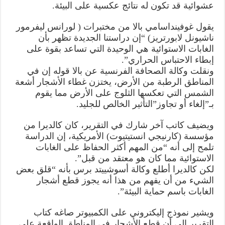
عشوائية قد تكون له نتائج عكسية على البيئة.
يقول غوفينداسامي بالا من مختبرات ( لورانس ليفرمور
ناشيونل لابورتريز) “إن دراستنا الجديدة تظهر بأن
الغابات الاستوائية هي الوحيدة التي تساعد بقوة على
إبطاء الاحتباس الحراري”.
ونقلت وكالة الصحافة الفرنسية عن بالا قوله إن في
المناطق الرطبة من الأرض، يختزن غطاء الأشجار أشعة
الشمس التي تعكسها الثلوج على الأرض مما يقوم
بـ”إلغاء أو تجاوز”التأثير الخالص للجليد.
ويضيف كاتب آخر شارك في التقرير، كان كالديرا من
مؤسسة (كارنيجي انستيتيوت) الأمريكية، إن الدراسة
تلمح إلى أنه “من المهم أكثر الحفاظ على الغابات
الاستوائية مما كان هو معتقد من قبل”.
لكن كالديرا أطلع وكالة أسوشييتد برس بأنه “قلق بعض
الشيء من أن يفهم من هذا أنه يجوز قطع أشجار
الغابات باسم حماية البيئة”.
ويشير نموذج إليكتروني على الكمبيوتر صاغه كتاب
التقرير إلى أن قطع الأشجار في المناطق الواقعة على