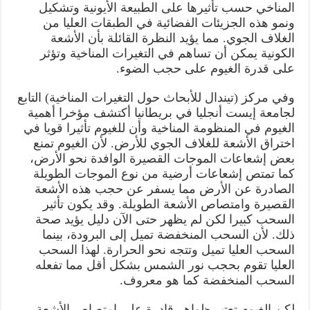
المناخي حسب تأثيرها على الطبيعة الأيونية وتشكيل
ونمو هذه الجزيئات الفضائية في الطبقات العليا من
الغلاف الجوي. مما يؤيد النظرة القائلة بأن الأشعة
الكونية يمكن أن تساهم في التغيرات المناخية وتؤثر
على قدرة الغيوم على حجب الضوء.
وفي مركز (تيندال للأبحاث حول التغيرات المناخية) التابع
لجامعة إيست أنجليا في بريطانيا أكتشف مؤخرا أهمية
الغيوم في المنظومة المناخية وأن للغيوم تأثيرا قويا في
اختراق الأشعة للغلاف الجوي للأرض. لأن الغيوم تمنع
بعض إشعاعات الموجات القصيرة الوافدة نحو الأرض،
كما تمتص إشعاعات أرضية من نوع الموجات الطويلة
الصادرة عن الأرض مما يسفر عن حجب هذه الأشعة
القصيرة وامتصاص الأشعة الطويلة. وقد يكون تأثير
السحب كبيرا لكن لم يظهر حتى الآن دليل يؤيد صحة
ذلك. لأن السحب المنخفضة تميل إلى البرودة، بينما
السحب العليا تميل وتتجه نحو الحرارة. لهذا السحب
العليا تقوم بحجب نور الشمس بشكل أقل مما تفعله
السحب المنخفضة كما هو معروف.
لكن الغيوم تعتبر ظواهر قادرة على امتصاص الأشعة