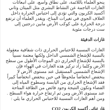
ينحو العلماء باللائمة، على نطاق واسع، على انبعاثات
الغازات الناجمة عن النشاط البشري مثل الميثان وثاني
أكسيد الكربون والتي تؤدي إلى احتباس الحرارة داخل
الغلاف الجوي في تغيرات المناخ، ويقدر العلماء أن ترتفع
درجة الحرارة على كوكب الأرض مابين درجتين إلى
ست درجات مئوية
غازات الدفيئة
الغازات المسببة للاحتباس الحراري ذات شفافية معقولة
بالنسبة للإشعاع الشمسي الداخل ولكنها معتمة نسبياً
بالنسبة للإشعاع الحراري ذي الموجات الأطول من سطح
الأرض وكلما زاد تركيز هذه الغازات في الهواء فإن
الإشعاع الشمسي المستقبل عند مستوى الأرض لا
ينخفض انخفاضاً ملحوظاً في حين ينخفض انخفاضاً كبيراً
فقد الإشعاع الحراري من اليابسة وسطوح المياه إلى
الفضاء وتكون النتيجة وجود فائض من الطاقة المتاحة
عند مستوى الأرض ومن ثم ارتفاع حرارة هواء السطح .
ومن أهم الغازات المسببة للاحتباس الحراري ما يلي :
غاز ثنائي أكسيد الكربون CO2