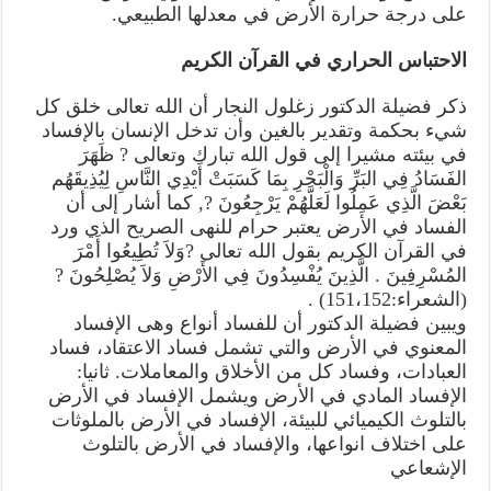
على درجة حرارة الأرض في معدلها الطبيعي.
الاحتباس الحراري في القرآن الكريم
ذكر فضيلة الدكتور زغلول النجار أن الله تعالى خلق كل
شيء بحكمة وتقدير بالغين وأن تدخل الإنسان بالإفساد
في بيئته مشيرا إلى قول الله تبارك وتعالى ? ظَهَرَ
الفَسَادُ فِي البَرِّ وَالْبَحْرِ بِمَا كَسَبَتْ أَيْدِي النَّاسِ لِيُذِيقَهُم
بَعْضَ الَّذِي عَمِلُوا لَعَلَّهُمْ يَرْجِعُونَ ‏?, كما أشار إلى أن
الفساد في الأرض يعتبر حرام للنهى الصريح الذي ورد
في القرآن الكريم بقول الله تعالى ?وَلاَ تُطِيعُوا أَمْرَ
المُسْرِفِينَ . الَّذِينَ يُفْسِدُونَ فِي الأَرْضِ وَلاَ يُصْلِحُونَ ?
(الشعراء:151،152) .
ويبين فضيلة الدكتور أن للفساد أنواع وهى الإفساد
المعنوي في الأرض والتي تشمل فساد الاعتقاد‏، فساد
العبادات‏، وفساد كل من الأخلاق والمعاملات‏. ثانيا‏:‏
الإفساد المادي في الأرض ويشمل الإفساد في الأرض
بالتلوث الكيميائي للبيئة‏، الإفساد في الأرض بالملوثات
على اختلاف انواعها‏، والإفساد في الأرض بالتلوث
الإشعاعي‏