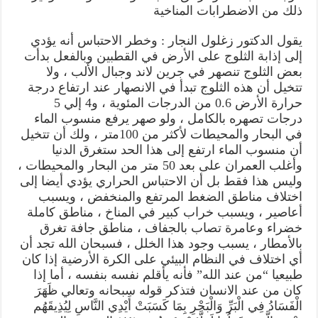
ذلك من الاضطرابات المناخية
يقول الدكتور زغلول النجار : وخطر الاحتباس أنه يؤدي
إلى إذابة الثلوج على الأرض في القطبين وبالفعل بدأت
بعض الثلوج تنصهر في جرين لاند وجبال الألب ، ولا
تتخيل أن هذه الثلوج تبدأ في الانصهار عند ارتفاع درجة
حرارة الأرض 0.6 من الدرجات المئوية ، و4 إلي 5
درجات تصهره بالكامل ، ولو صهر يرفع منسوب الماء
في البحار والمحيطات لأكثر من 100متر ، ولك أن تتخيل
أن منسوب الماء ارتفع إلى هذا الحد ستغرق الدنيا
وأغلب العمران على بعد 50 متر من البحار والمحيطات ،
وليس هذا فقط بل أن الاحتباس الحراري يؤدي أيضا إلى
اختلاف مناطق الضغط المرتفع والمنخفض ، ويسبب
أعاصير ، ويسبب خراب كبير في المناخ ، مناطق كاملة
خضراء وعامرة تصاب بالجفاف ، مناطق جافة تغرق
بالأمطار ، يسبب وجود هذا الخلل ، فسبحان الله تجد أن
أي اختلاف في النظام البيئي على الكرة الأرضية إذا كان
طبيعيا “من عند الله” فأنه يأقلم نفسه بنفسه ، أما إذا
كان من عند الانسان فتذكر قوله سبحانه وتعالي ظَهَرَ
الْفَسَادُ فِي الْبَرِّ وَالْبَحْرِ بِمَا كَسَبَتْ أَيْدِي النَّاسِ لِيُذِيقَهُم