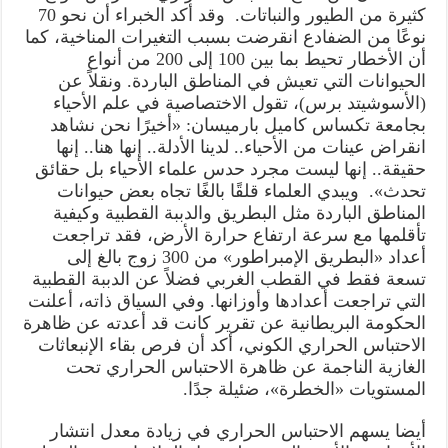
كثيرة من الطيور والنباتات. ‏ وقد أكد الخبراء أن نحو 70
نوعًا من الضفادع انقرضت بسبب التغيرات المناخية، كما
أن الأخطار تحيط بما بين 100 إلى 200 من أنواع
الحيوانات التي تعيش في المناطق الباردة. ‏ونقلاً عن
(الأسوشيتد برس)، تقول الاختصاصية في علم الأحياء
بجامعة تكساس كاميل بارميسان: «أخيرًا نحن نشاهد
انقراض عينات من الأحياء.. لدينا الأدلة.. إنها هنا.. إنها
حقيقة.. إنها ليست مجرد حدس علماء الأحياء بل حقائق
تحدث». ‏ ويبدي العلماء قلقًا بالغًا تجاه بعض حيوانات
المناطق الباردة مثل البطريق والدببة القطبية وكيفية
تأقلمها مع سرعة ارتفاع حرارة الأرض، فقد تراجعت
أعداد «البطريق الإمبراطور» من 300 زوج بالغ إلى
تسعة فقط في القطب الغربي فضلاً عن الدببة القطبية
التي تراجعت أعدادها وأوزانها. وفي السياق ذاته، أعلنت
الحكومة البريطانية عن تقرير كانت قد أعدته عن ظاهرة
الاحتباس الحراري الكوني، أكد أن فرص بقاء الإنبعاثات
الغازية الناجمة عن ظاهرة الاحتباس الحراري تحت
المستويات «الخطرة»، ضئيلة جدًا.
أيضا يسهم الاحتباس الحراري في زيادة معدل انتشار