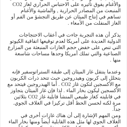
والأغنام يفوق تأثيره على الاحتباس الحراري لغاز CO2
المنبعث من المصادر الحرارية , والماشية والأغنام
تساهم في إنتاج الميثان عن طريق التجشؤ من الفم أو
الغاز المنفلت من الأمعاء .
يذكر أن هذه التجربة جاءت في أعقاب الاحتجاجات
الدولية العديدة على أمريكا لعدم توقيعها اتفاقية الكيوتو
التي تنص على خفض حجم الغازات المنبعثة من المزارع
الصناعية والتي تملك أمريكا وحدها مساحات شاسعة
منها .
وعندما ينتقل غاز الميثان إلى طبقة الستراتوسفير فإنه
يتحلل إلى كربون وهيدروجين حيث تتحد ذرات الكربون
مع الأكسجين لتكون غاز CO2 . أما الهيدروجين فيتحد مع
الأكسجين ليكون بخار الماء . لذا فإن غاز الميثان يتجاوز
في قابليته كغاز طبيعي المنشأ قابلية غاز CO2 بثلاثين
مرة لكنه لحسن الحظ أقل تركيزا في الغلاف الجوي.
جداً.
ومن المهم الإشارة إلى أن هناك غازات أخرى في
الغلاف الجوي لها مثل هذه القابلية أيضاً ومنها بخار الماء