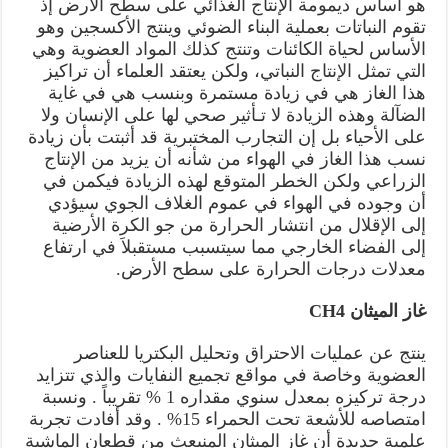
هو أساس ديمومة الإنتاج الغذائي على سطح الأرض إذ
تقوم النباتات بعملية البناء الضوئي وينتج الأكسجين وهو
الأساس لحياة الكائنات وتنتج كذلك المواد العضوية وهي
التي تمثل الإنتاج النباتي، ولكن يعتقد العلماء أن تراكيز
هذا الغاز هي في زيادة مستمرة وبنسب هي في غاية
الضآلة وهذه الزيادة لا تـأثير صحي لها على الإنسان ولا
على الأحياء بل إن التجارب المختبرية قد أثبتت بأن زيادة
نسب هذا الغاز في الهواء من شأنه أن يزيد من الإنتاج
الزراعي ولكن الخطر المتوقع لهذه الزيادة فيكمن في
أن وجوده في الهواء في عموم الغلاف الجوي سيؤدي
إلى الإقلال من انتشار الحرارة من جو الكرة الأرضية
إلى الفضاء الخارجي مما سيتسبب مستقبلاَ في ارتفاع
معدلات درجات الحرارة على سطح الأرض.
غاز الميثان CH4
ينتج عن عمليات الاحتراق وتحليل البكتريا للعناصر
العضوية وخاصة في مواقع تجميع النفايات والذي تتزايد
درجة تركيزه بمعدل سنوي مقداره 1 % تقريباً . ونسبة
امتصاصه للأشعة تحت الحمراء 15% . وقد أفادت تجربة
علمية جديدة أن غاز الميثان المنبعث من قطعان الماشية