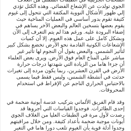
الجوي تولدت عن الإشعاع الفضائي. وهذه الكتل تؤدي
إلي ظهور الأشكال النووية المكثفة التي تتحول إلى غيوم
كثيفة تقوم بدور أساسي في العمليات المناخية حيث
يقوم بعضها بتسخين العالم والبعض الآخر يساهم في
إضفاء البرودة عليه. ورغم هذا لم يتم التعرف إلى الآن
وبشكل كامل على عمل هذه الغيوم. إلا أن كميات
الإشعاعات الكونية القادمة نحو الأرض تخضع بشكل كبير
لتأثير الشمس. والبعض يقول أن النجوم لها تأثير غير
مباشر على المناخ العام فوق الأرض. ويرى بعض العلماء
أن جزءا هاما من الزيادة التي شهدتها درجات حرارة
الأرض في القرن العشرين، ربما يكون مرده إلى تغيرات
حدثت في أنشطة الشمس، وليس فقط فيما يسمى
بالاحتباس الحراري الناجم عن الإفراط في استخدام
المحروقات.
وقد قام الفريق الألماني بتركيب عدسة أيونية ضخمة في
إحدى الطائرات. فوجدوا القياسات التي أجروها قد
رصدت لأول مرة في الطبقات العليا من الغلاف الجوي
أيونات موجبة ضخمة بأعداد كثيفة. ومن خلال مراقبتهم
وجدوا أدلة قوية بأن الغيوم تلعب دورا هاما في التغير