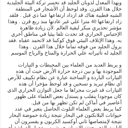
وبهذا المعدل لذوبان الجليد قد تخسر تركة البيئة الجليدية
خلال هذا القرن. وقد لوحظ أن الأشجار في المنطقة
الشيه قطبية هناك قد ازداد ارتفاعها عما ذي قبل . فلقد
زاد ارتفاعها 40 مترا علي غير عادتها منذ ربع قرن . وهذا
مؤشر تحذيري مبكر لبقية العالم .لأن زيادة ظاهرة
الإحتباس الحراري قد تحدث تلفا بيئيا في مناطق أخري
به. وهذا الإتلاف البيئي فوق كوكبنا قد لاتحمد عقباه .فقد
يزول الجليد من فوقه تماما خلال هذا القرن . وهذا
الجليد له تأثيراته علي الحرارة والمناخ والرياح الموسم
و يربط العديد من العلماء بين المحيطات و التيارات
الموجودة بها و بين درجة حرارة الأرض حيث أن هذه
التيارات الباردة و الساخنة عبارة عن نظام تكييف للأرض
أي نظام تبريد و تسخين و قد لوحظ مؤخرا أن هذه
التيارات قد غيرت مجراها ما جعل التوازن الحراري الذي
كان موجودا ينقلب و يستدل بعض العلماء على ظهور
أعاصير في أماكن لم تكن تظهر بها من قبل.
كما يربط بعض العلماء التلوث الحاصل بتغير في عدد
حيوانات البلانكتون في البحار نتيجة زيادة حموضة البحار
نتيجة لإمتصاصها ثاني أوكسيد الكربون و يفسرون أن
التلوث الذي يحدثه الإنسان هو شبيه بمفعول الفراشة أي