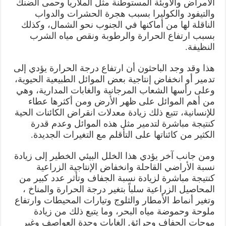
الأمراض والأوبئة المستوطنة مثل الملاريا وحمى الضنك
والتيفود والكوليرا بسبب هجرة الحشرات والدواب
الناقلة لها من أماكنها في الجنوب نحو الشمال، وكذلك
بسبب ارتفاع الحرارة والرطوبة ونقص مياه الشرب
النظيفة.
هذا وقد وجد الباحثون أن ارتفاع درجة الحرارة يؤدي إلى
تدمير أو انخفاض إنتاجية بعض الموائل الطبيعية الحيوية،
وعلى رأسها الشعاب المرجانية والغابات المدارية، وهي
من أهم الموائل على ظهر الأرض ومن أكثرها عطاء
للإنسانية، تتبع ذلك زيادة معدلات انقراض الكائنات الحية
كنتيجة مباشرة لتدمير مثل هذه الموائل وعدم قدرة
الكثير من كائناتها على التأقلم مع التغيرات الجديدة.
ومن جانب آخر يؤدي هذا الخلل البيئي الخطير إلى زيادة
نسبة الأراضي القاحلة وانخفاض الإنتاجية الزراعية
كنتيجة مباشرة لزيادة نسبة الجفاف وتأثر عدد كبير من
المحاصيل الزراعية سلباً بتغير درجة الحرارة والمناخ ،
وتغير أنماط الأمطار والثلوج وتيارات المحيطات وارتفاع
ملوحة وحموضة مياه البحر، وما يتبع ذلك من زيادة
موجات الجفاف وحرائق الغابات وحدة العواصف وغير