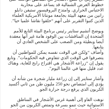
خطوط العرض الشمالية قد يساعد على محاربة
الاحتباس الحراري. وامتدح البروفيسور ستيفن دابلو
رانين من معهد البيئة بجامعة مونتانا الأمريكية العلماء
الذين كتبوا التقرير على أنهم “خلقوا نقاشا علميا حيا”.
ويوضح أتشيم ستاينر رئيس برنامج البيئة التابع للأمم
المتحدة إن المناقشات بين الوفود هامة غير أنها معقدة
أيضا وبطيئة ومن الصعب على الشخص العادي أن
يتابعها.
وأضاف “ولكن في الوقت نفسه يمكن للمواطنين أن
يتصرفوا في الوقت الذي تتفاوض فيه الحكومات”. وتابع
يقول إن “زراعة الأشجار هي اقتراح رابح للغاية، وهناك
عدد قليل منها في عالمنا اليوم”.
وأشار ستاينر إلى إن زراعة مليار شجرة من شأنه أن
يؤدي إلى امتصاص نحو 250 مليون طن من ثاني أكسيد
الكربون الذي يرفع درجة حرارة الجو.
نوهت الفاو إلى أهمية غرس الأشجار في المناطق
الاستوائية حيث تنمو بسرعة وتمتص الكربون من الجو