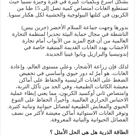
بشكل أسرع وبكميات كبيرة في فترة وجيزة نسبيا حيث
تستطيع الغابات امتصاص كمية تصل إلى 15 طنا من
الكربون في كتلتها البيولوجية والخشبية لكل هكتار سنويا.
بدورها وجهت جماعة السلام الأخضر (جرين بيس)
الناشطة في مجال حماية البيئة تحذيرا لمنظمة التجارة
العالمية من أن فتح المزيد من الأبواب أمام تجارة
الأخشاب يهدد الغابات القديمة المتبقية خاصة في
إندونيسيا والبرازيل وبابوا غينيا الجديدة.
لذلك فإن زراعة الأشجار، وعلى مستوى العالم، وإعادة
الغابات، هو أمرٌ له دور حيوي وأساسي في تخفيض
الضغط على الغابات الرئيسية والحفاظ على أماكن
معيشة الكائنات الطبيعية، وفي الحد من تآكل التربة،
وامتصاص ثاني أوكسيد الكربون، مما يعني إبطاء عملية
الاحتباس الحراري العالمية. وأخيراً، الحفاظ على التنوع
الحيوي والمعايش الطبيعية لفصائل حيوانية ونباتية كثيرة.
وتوفر الغابات الاستوائية أماكن معيشة لأكثر من نصف
الفصائل الحيوانية والنباتية المعروفة.
الطاقة الذرية هل هي الحل الأمثل ؟