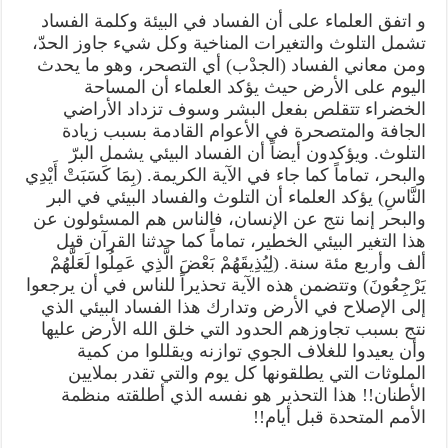
و اتفق العلماء على أن الفساد في البيئة وكلمة الفساد
تشمل التلوث والتغيرات المناخية وكل شيء جاوز الحدّ،
ومن معاني الفساد (الجدْب) أي التصحر، وهو ما يحدث
اليوم على الأرض حيث يؤكد العلماء أن المساحة
الخضراء تتقلص بفعل البشر وسوف تزداد الأراضي
الجافة والمتصحرة في الأعوام القادمة بسبب زيادة
التلوث. ويؤكدون أيضاً أن الفساد البيئي يشمل البرّ
والبحر، تماماً كما جاء في الآية الكريمة. (بِمَا كَسَبَتْ أَيْدِي
النَّاسِ) يؤكد العلماء أن التلوث والفساد البيئي في البر
والبحر إنما نتج عن الإنسان، فالناس هم المسئولون عن
هذا التغير البيئي الخطير، تماماً كما حدثنا القرآن قبل
ألف وأربع مئة سنة. (لِيُذِيقَهُمْ بَعْضَ الَّذِي عَمِلُوا لَعَلَّهُمْ
يَرْجِعُونَ) وتتضمن هذه الآية تحذيراً للناس في أن يرجعوا
إلى الإصلاح في الأرض وتدارك هذا الفساد البيئي الذي
نتج بسبب تجاوزهم الحدود التي خلق الله الأرض عليها
وأن يعيدوا للغلاف الجوي توازنه ويقللوا من كمية
الملوثات التي يطلقونها كل يوم والتي تقدر بملايين
الأطنان!! هذا التحذير هو نفسه الذي أطلقته منظمة
الأمم المتحدة قبل أيام!!