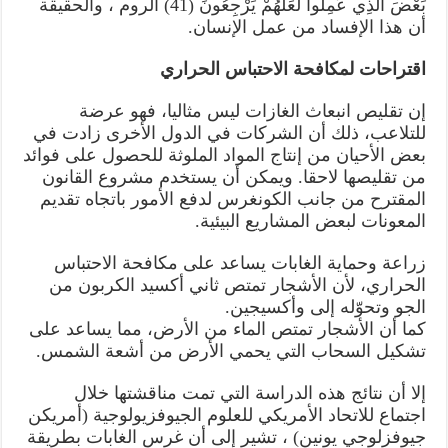
بَعْضَ الَّذِي عَمِلُوا لَعَلَّهُمْ يَرْجِعُونَ (41) الروم ، والحقيقة
أن هذا الإفساد من عمل الإنسان.
اقتراحات لمكافحة الاحتباس الحراري
إن تقليص انبعاث الغازات ليس مثاليا، فهو عرضة
للتلاعب، ذلك أن الشركات في الدول الأخرى زادت في
بعض الأحيان من إنتاج المواد الملوثة للحصول على فوائد
من تقليصها لاحقا. ويمكن أن يستخدم مشروع القانون
المقترح من جانب الكونغرس لدفع الأمور باتجاه تقديم
المعونات لبعض المشاريع البيئية.
زراعة وحماية الغابات يساعد على مكافحة الاحتباس
الحراري، لأن الأشجار تمتص ثاني أكسيد الكربون من
الجو وتحوّله إلى وأكسيجين.
كما أن الأشجار تمتص الماء من الأرض، مما يساعد على
تشكيل السحاب التي يحمي الأرض من أشعة الشمس.
إلا أن نتائج هذه الدراسة التي تمت مناقشتها خلال
اجتماع للاتحاد الأمريكي للعلوم الجيوفزيولوجية (أمريكن
جيوفزلوجي يونين) ، تشير إلى أن غرس الغابات بطريقة