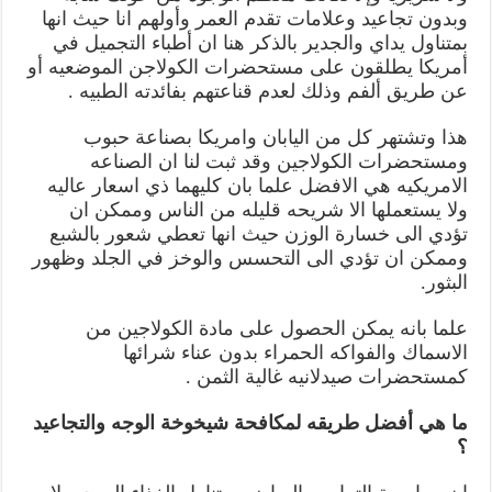
وبدون تجاعيد وعلامات تقدم العمر وأولهم انا حيث انها
بمتناول يداي والجدير بالذكر هنا ان أطباء التجميل في
أمريكا يطلقون على مستحضرات الكولاجن الموضعيه أو
عن طريق ألفم وذلك لعدم قناعتهم بفائدته الطبيه .
هذا وتشتهر كل من اليابان وامريكا بصناعة حبوب
ومستحضرات الكولاجين وقد ثبت لنا ان الصناعه
الامريكيه هي الافضل علما بان كليهما ذي اسعار عاليه
ولا يستعملها الا شريحه قليله من الناس وممكن ان
تؤدي الى خسارة الوزن حيث انها تعطي شعور بالشبع
وممكن ان تؤدي الى التحسس والوخز في الجلد وظهور
البثور.
علما بانه يمكن الحصول على مادة الكولاجين من
الاسماك والفواكه الحمراء بدون عناء شرائها
كمستحضرات صيدلانيه غالية الثمن .
ما هي أفضل طريقه لمكافحة شيخوخة الوجه والتجاعيد
؟