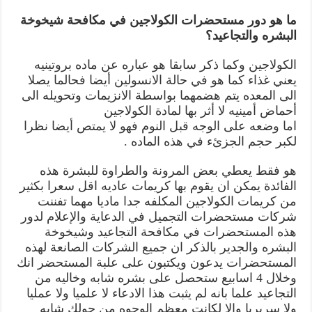
ما هو دور مستحضرات الكولاجين في مكافحة شيخوخة
البشره والتجاعيد؟
الكولاجين وكما ذكر سابقا هو عباره عن ماده بروتينيه
يعني غذاء كما هو في حالة الانسولين أيضا فحالما يصلا
الى المعده يتم هضمهما بواسطة الانزيمات وتحويله الى
أحماض أمينيه لا أثر بها لمادة الكولاجين
اما وضعه على الوجه قبل النوم فهو لا يمتص أيضا نظرا
لكبر حجم الجزئء في هذه الماده .
هو فقط يعطي بعض المرونة والطراوة للبشرة هذه
الفائدة يمكن ان يقوم بها كريمات عاديه اقل سعرا بكثير
من كريمات الكولاجين المكلفه جدا ماديا مهما تفننت
شركات مستحضرات التجميل في الدعاية والإعلام لدور
هذه المستحضرات في مكافحة التجاعيد وشيخوخة
البشره والجدير بالذكر ان جميع الشركات الصانعة لهذه
المستحضرات يدعون ويكتبون على علبة المستحضر انك
وخلال 4 اسابيع ستحصل على بشره شابه وخاليه من
التجاعيد علما بانه لم يثبت هذا الادعاء لا علميا ولا عمليا
ولا سريريا وإلا لكانت معظم الوجوه من حولك شابه