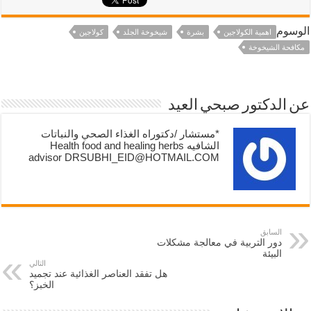
الوسوم
اهمية الكولاجين
بشرة
شيخوخة الجلد
كولاجين
مكافحة الشيخوخة
عن الدكتور صبحي العيد
*مستشار /دكتوراه الغذاء الصحي والنباتات
الشافيه Health food and healing herbs
advisor DRSUBHI_EID@HOTMAIL.COM
السابق
دور التربية في معالجة مشكلات
البيئة
التالي
هل تفقد العناصر الغذائية عند تجميد
الخبز؟