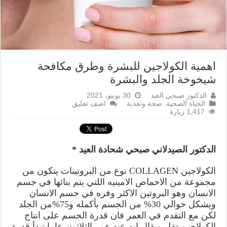
اهمية الكولاجين للبشرة وطرق مكافحة
شيخوخة الجلد والبشرة
الدكتور صبحي العيد
30 يونيو، 2021
الحياة الصحية
,
صحة وتغذية
اضف تعليق
1,417 زيارة
الدكتور الصيدلاني صبحي شحادة العيد *
الكولاجين COLLAGEN نوع من البروتينات يتكون من
مجموعة من الاحماض الامينيه اللتي يتم بنائها في جسم
الانسان وهو البروتين الاكثر وفره في جسم الانسان
ويشكل حوالي 30% من الجسم بأكمله و75%من الجلد
لكن مع التقدم في العمر فان قدرة الجسم على انتاج
الكولاجين تقل ويقال انه عند عمر الثلاثون عاما تبدأ قدرة