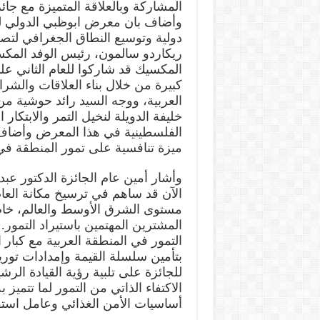
المشاركة وبالعلاقة المتميزة مع جائز
وأضاف بان معرض ابوظبي الدولي لل
دولية وتوسيع النطاق الجغرافي لتصدي
ريكاردو سالمون، رئيس الوفد المكس
المكسيك قد شاركوا للعام الثاني عل
كبيرة من خلال بناء العلاقات والشر
العربية، ووجه السيد رائد حوشية من
خليفة الدويلة لنخيل التمر والابتكا
الفلسطينية في هذا المعرض وأضاف ب
ميزة تنافسية على تمور المنطقة في 
وأشار أمين عام الجائزة الدكتور عب
الآن قد ساهم في ترسيخ مكانة الع
مستوى الشرق الأوسط والعالم، خاصة
المشترين المهتمين باستيراد التمور
التمور في المنطقة العربية مع كبار
بتأمين سلسلة القيمة وإمدادات توريد
للجائزة على تلبية رؤية القيادة الرش
الاكتفاء الذاتي من التمور لما تتمي
أساسيات الأمن الغذائي وعامل استق