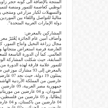
المنتجة بالإضافة الى كونه حجر زاوي
ابوظبي كعاصمة للتمور ومنصة لتنمية
والتسهيلات لكبار مزارعي ومنتجي 
مثاليةً للتواصل واللقاء بين المورد
دولة الإمارات العربية المتحدة”.
المشاركين بالمعرض:
وأضاف أمين عام الجائزة يُعْتَبَرْ 
مجال زراعة النخيل وانتاج التمور، كم
العارضة فرصة استعراض منتجاتها و
العالمي. كما أن الدورة التاسعة لل
السابقة، حيث شكلت المشاركة الوطن
للتمور علامة فارقة لهذه الدورة م
عارضين من الجزائر، و02 عارض من اندونيسيا، و 04 عارضين من العراق، .