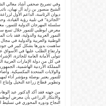
وفي تصريح صحفي أشاد معالي الشيخ
الشيخ منصور بن زايد آل نهيان، نا
ديوان الرئاسة، الداعم الأول لزراعة
“الجائزة” في تلبية رؤية القيادة، و
سلسلة المهرجان الدولية للتمور، معر
معرض ابوظبي للتمور خلال تسع س
التمور العربية والدولية، فقد بات ا
الوطنية والعربية والدولية في مجال 
ساهمت بدورها بشكل كبير في جودة 
وارتفاع الطلب عليها في الأسواق ع
تتولى الأمانة العامة للجائزة، الإ
في كل من دولة الإمارات العربية ال
المملكة الأردنية الهاشمية، الجمهورية
والولايات المتحدة المكسيكية. وأض
للتمور يعتبر بوصلة ومؤشر أداء لمهر
وتطوير قطاع زراعة النخيل وإنتاج ال
من جهته فقد أكد الدكتور عبد الوهاب
والابتكار الزراعي بأن معرض أبوظبي
النجاح ودوره المحوري في تسليط ال