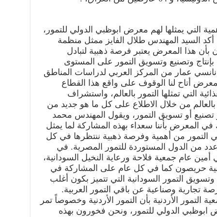
ية التي يمثلها لهم معرض ابوظبي الدولي للتمور،
ث أكد السيد المهندس طلال الفايز ممثل منظمة
دن بأن هذا المعرض يعتبر فرصة ذهبية لتبادل
ة بإنتاج وتصنيع وتسويق التمور على المستوى
 نانسي عمار من المركز العربي لدراسات المناطق
لمعرض أتاح لنا الوقوف على واقع هذا القطاع
ذائية التي تمثلها التمور بالعالم، واستشراف
 بالعالم من خلال الاطلاع على كل ما هو جديد من
و تصنيع أو تسويق التمور، ويقول المهندس محمد
 المعرض بأننا سعداء بهذه المشاركة لما يمثل
ي التمور من أهمية وفرصة ذهبية ننتظرها في كل
دد من الدول المستوردة للتمور المصرية. في
 أمين عام جمعية فلاحة ورعاية النخيل السودانية،
انية حريصون كما في كل عام على المشاركة في
وتسويق التمور السودانية التي تتميز بكون أغلب
صة تجارية وصناعية عن باقي التمور العربية.
 التمور الأردنية بأن التمور الأردنية وخصوصاً تمر
 ابوظبي الدولي للتمور، ونحن فخورون بهذه