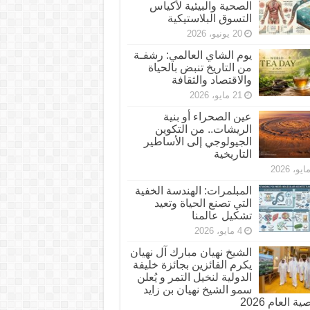
الصحية والبيئية لأكياس
التسوق البلاستيكية
20 يونيو، 2026
يوم الشاي العالمي: رشفـة
من التاريخ تنبض بالحياة
والاقتصاد والثقافة
21 مايو، 2026
عين الصحراء أو بنية
الريشات.. من التكوين
الجيولوجي إلى الأساطير
التاريخية
المبلمرات: الهندسة الخفية
التي تصنع الحياة وتعيد
تشكيل عالمنا
4 مايو، 2026
الشيخ نهيان مبارك آل نهيان
يكرم الفائزين بجائزة خليفة
الدولية لنخيل التمر و يُعلن
سمو الشيخ نهيان بن زايد
 العام 2026