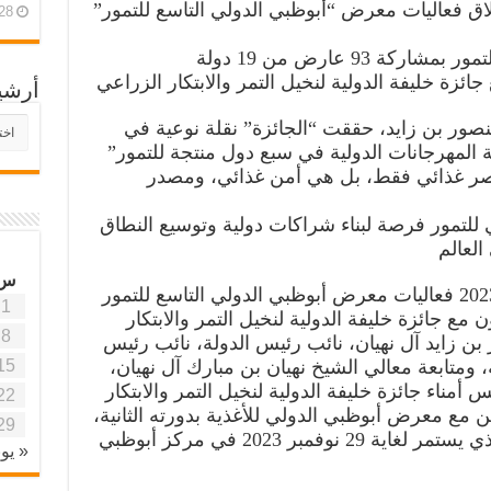
لاق فعاليات معرض “أبوظبي الدولي التاسع للتمور”
28 أبريل، 26
93 عارض من 19 دولة
ائزة خليفة الدولية لنخيل التمر والابتكار الزراعي
أرشي
أرش
نصور بن زايد، حققت “الجائزة” نقلة نوعية في
موقع
 المهرجانات الدولية في سبع دول منتجة للتمور”
آفاق
 عنصر غذائي فقط، بل هي أمن غذائي، ومصدر
علمي
وتربو
للتمور فرصة لبناء شراكات دولية وتوسيع النطاق
العالم
س
بدأت صباح اليوم الاثنين 27 نوفمبر 2023 فعاليات معرض أبوظبي الدولي التاسع للتمور
1
مع جائزة خليفة الدولية لنخيل التمر والابتكار
8
ن زايد آل نهيان، نائب رئيس الدولة، نائب رئيس
15
ومتابعة معالي الشيخ نهيان بن مبارك آل نهيان،
مناء جائزة خليفة الدولية لنخيل التمر والابتكار
22
ن مع معرض أبوظبي الدولي للأغذية بدورته الثانية،
29
وسط حضور عربي ودولي كبير، والذي يستمر لغاية 29 نوفمبر 2023 في مركز أبوظبي
« يون