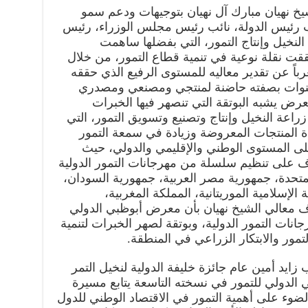
 نهيان مبارك آل نهيان بتوجيهات ودعم سمو
ئب رئيس الدولة، نائب رئيس مجلس الوزراء، رئيس
 النخيل وإنتاج التمور، التي بفضلها ساهمت
حققت نقلة نوعية في تنمية قطاع التمور، من خلال
باً عن تقدير معاليه للمستوى الرفيع الذي حققه
نوات بصفته حاضنة لمنتجي ومصنعي ومصدري
لمعرض يشبه البوتقة التي تنصهر فيها الخبرات
زراعة النخيل وإنتاج وتصنيع وتسويق التمور، التي
المنتجات المعروضة وزيادة في سمعة التمور
لى المستوى الوطني والإقليمي والدولي، حيث
شراف على تنظيم سلسلة من مهرجانات التمور الدولية
متحدة، جمهورية مصر العربية، جمهورية السودان،
 الإسلامية الموريتانية، المملكة المغربية،
اف معالي الشيخ نهيان بأن معرض أبوظبي الدولي
جانات التمور الدولية، وبوتقة لصهر الخبرات لتنمية
تمور والابتكار الزراعي في المنطقة.
 زايد أمين عام جائزة خليفة الدولية لنخيل التمر
 الدولي للتمور في نسخته التاسعة يتابع مسيرة
ضوء على أهمية التمور في الاقتصاد الوطني للدول