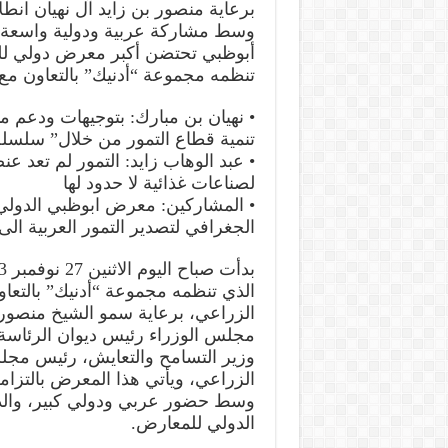
برعاية منصور بن زايد آل نهيان انط
وسط مشاركة عربية ودولية واسعة
أبوظبي تحتضن أكبر معرض دولي للتمور بمشاركة 
تنظمه مجموعة “أدنيك” بالتعاون مع ج
• نهيان بن مبارك: بتوجيهات ودعم م
تنمية قطاع التمور من خلال” سلسلة
• عبد الوهاب زايد: التمور لم تعد
لصناعات غذائية لا حدود لها
• المشاركين: معرض ابوظبي الدولي 
الجغرافي لتصدير التمور العربية الى 
الذي تنظمه مجموعة “أدنيك” بالتعاون 
الزراعي، برعاية سمو الشيخ منصور ب
مجلس الوزراء رئيس ديوان الرئاسة، 
وزير التسامح والتعايش، رئيس مجلس أ
الزراعي، ويأتي هذا المعرض بالتزام
الدولي للمعارض.