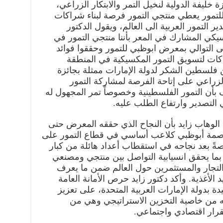
ة خليفة الدولية لنخيل التمر والابتكار الزراعي،
تمور يعطي منتجي التمور فرصة لبناء شراكات
ر التمور العربية الى العالم، ويقول الدكتور
يكي المشارك في المعر بأننا منتجي التمور في
ى التوالي بمعرض ابوظبي للتمور وحققوا فوائد
اكات لتسويق التمور المكسيكية في المنطقة
 فلسطين الشكر لدولة الإمارات ممثلة بجائزة
ر الزراعي على إتاحة الفرصة لمشاركة التمور
أن التمور الفلسطينية وخصوصاً تمر المجهول له
التصدير وارتفاع الطلب عليه.
د الوهاب زايد بأن النجاح الذي حققه المعرض حتى
اصمة أبوظبي كلاعب أساسي في قطاع التمور على
ً بعد نجاحه في استقطاب أعداد هائلة من كبار
. بما يحقق انسيابية التواصل بين منتجي ومصنعي
 التجار والمستثمرين حول العالم ضمن ما يعرف
 الأغذية. وأكد دكتور زايد حرص الأمانة العامة
يدة بدولة الإمارات العربية المتحدة، على تعزيز
ز به من خاصية التخزين الاستراتيجي وهي من
رار اقتصادي واجتماعي.