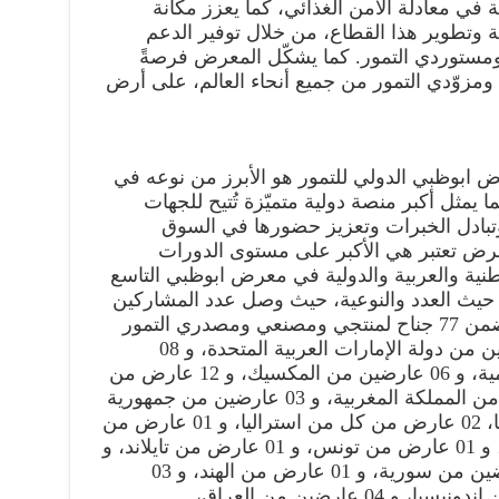
ة في معادلة الأمن الغذائي، كما يعزز مكانة
 وتطوير هذا القطاع، من خلال توفير الدعم
ومستوردي التمور. كما يشكّل المعرض فرصةً
ين ومزوّدي التمور من جميع أنحاء العالم، على أرض
معرض ابوظبي الدولي للتمور هو الأبرز من نوعه في
ا يمثل أكبر منصة دولية متميّزة تُتيح للجهات
تبادل الخبرات وتعزيز حضورها في السوق
معرض تعتبر هي الأكبر على مستوى الدورات
ية والعربية والدولية في معرض ابوظبي التاسع
ن حيث العدد والنوعية، حيث وصل عدد المشاركين
بالمعرض إلى 93 مشارك موزعين ضمن 77 جناح لمنتجي ومصنعي ومصدري التمور
يمثلون 19 دولة، حيث نجد 07 عارضين من دولة الإمارات العربية المتحدة، و 08
عارضين من المملكة الأردنية الهاشمية، و 06 عارضين من المكسيك، و 12 عارض من
جمهورية مصر العربية، 09 عارضين من المملكة المغربية، و 03 عارضين من جمهورية
السودان، و 04 عارضين من موريتانيا، 02 عارض من كل من استراليا، و 01 عارض من
إيطاليا، و 05 عارضين من فلسطين، و 01 عارض من تونس، و 01 عارض من تايلاند، و
04 عارضين من باكستان، و 04 عارضين من سورية، و 01 عارض من الهند، و 03