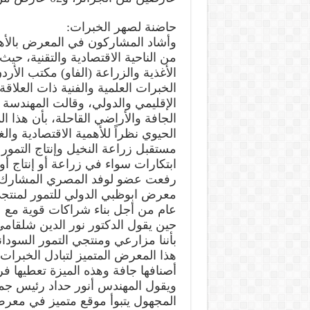
حاضنة لصهر الخبرات:
وأشاد المشاركون في المعرض بالأهم
من الناحية الاقتصادية والتقنية، حي
الأغذية والزراعة (الفاو) مكتب الأر
الخبرات العلمية والفنية ذات العلاق
الإقليمي والدولي، وقالت المهندسة
الجافة والأراضي القاحلة، بأن هذا ا
الحيوي نظراً للأهمية الاقتصادية والغ
مستقبل زراعة النخيل وإنتاج التمور
ابتكارات سواء في زراعة أو إنتاج أ
رفعت عضو لوفد المصري المشارك في
معرض ابوظبي الدولي للتمور لمنتج
عام من أجل بناء شراكات قوية مع ع
حين يقول الدكتور نور الدين شلقامي
بأننا مزارعي ومنتجي التمور السود
هذا المعرض المتميز لتبادل الخبرات 
أصنافها جافة وهذه الميزة تعطيها فر
ويقول المهندس أنور حداد رئيس جمعية
المجهول يتبوأ موقع متميز في معرض