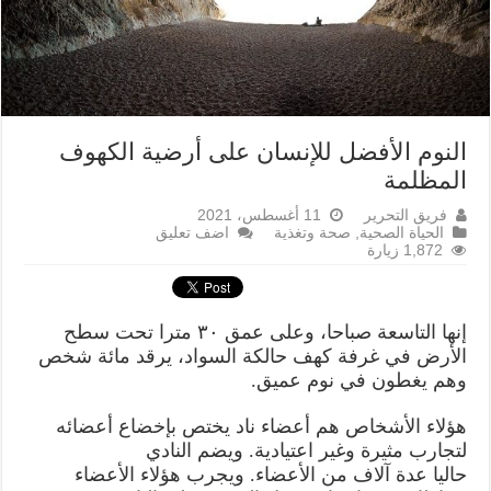
النوم الأفضل للإنسان على أرضية الكهوف
المظلمة
فريق التحرير
11 أغسطس، 2021
الحياة الصحية
,
صحة وتغذية
اضف تعليق
1,872 زيارة
إنها التاسعة صباحا، وعلى عمق ۳۰ مترا تحت سطح
الأرض في غرفة كهف حالكة السواد، يرقد مائة شخص
وهم يغطون في نوم عميق.
هؤلاء الأشخاص هم أعضاء ناد يختص بإخضاع أعضائه
لتجارب مثيرة وغير اعتيادية. ويضم النادي
حاليا عدة آلاف من الأعضاء. ويجرب هؤلاء الأعضاء