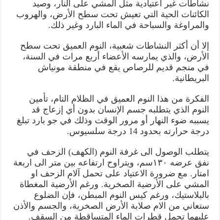
نشاطات غير اعتيادية مثل المشي على النار، وصيد
الكائنات الحية التي تعيش تحت سطح الأرض، والهروب
والمراوغة والسباحة في الماء البارد وغير ذلك.
إلا أن أكثر النشاطات شعبية، النوم العميق تحت سطح
الأرض، والذي يمارسه الأعضاء أربع مرات في السنة،
في منجم قديم للرصاص يقع في منطقة مونياش
البريطانية.
الفكرة من هذا النوم العميق في الظلام التام، تأمين
النوم الذي يتطلبه جسم الإنسان بدون أي إزعاج قد
يسببه ضوء النهار أو مرور الوقت وذلك في جو بارد تبلغ
درجة حرارته بحدود 14 درجة سلسیوس.
يتطلب الوصول الى غرفة النوم (الكهف) الزحف في
نفق عرضه ۱۳۰سم، ويتراوح ارتفاعه بين متر الى اربعة
امتار. مع ضرورة الاعتياد على تحمل آلام الزحف او
المشي على الأرضية الصخرية. ورغم الأرضية المغطاة
بالبلاستيك، ورغم كيس النوم المبطن، فإن الضلوع
ستعاني من الام صلابة الأرض الصخرية، والجسم والأذن
عليهما تحمل قطرات الماء المتساقطة من السقف.