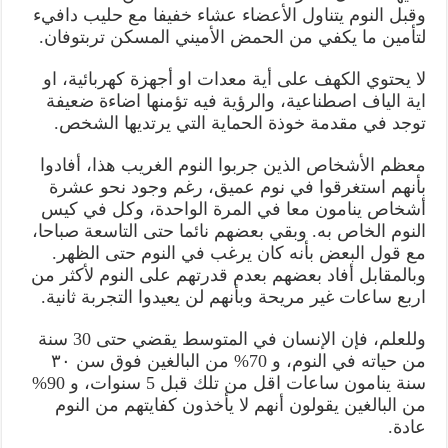
وقبل النوم يتناول الأعضاء عشاء خفيفا مع حليب دافيء
لتأمين ما يكفي من الحمض الأميني المسكن تربتوفان.
لا يحتوي الكهف على أية معدات او أجهزة كهربائية، او
اية الياف اصطناعية، والرؤية فيه تؤمنها اضاءة ضعيفة
توجد في مقدمة خوذة الحماية التي يرتديها الشخص.
معظم الأشخاص الذين جربوا النوم الغريب هذا، أفادوا
بأنهم استغرقوا في نوم عميق، رغم وجود نحو عشرة
أشخاص ينامون معا في المرة الواحدة، وكل في كيس
النوم الخاص به. وبقي بعضهم نائما حتى التاسعة صباحا،
مع قول البعض بأنه كان يرغب في النوم حتى الظهر.
وبالمقابل أفاد بعضهم بعدم قدرتهم على النوم لأكثر من
اربع ساعات غير مريحة وبأنهم لن يعيدوا التجربة ثانية.
وللعلم، فإن الإنسان في المتوسط يقضي حتى 30 سنة
من حياته في النوم، و 70% من البالغين فوق سن ۳۰
سنة ينامون ساعات اقل من تلك قبل 5 سنوات، و 90%
من البالغين يقولون أنهم لا يأخذون كفايتهم من النوم
عادة.