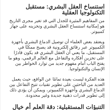
استنساخ العقل البشري: مستقبل
التكنولوجيا العقلية
من المفاهيم المثيرة للجدل التي قد تغير مجرى التاريخ
هو إمكانية استنساخ العقل البشري وتخزينه على جهاز
كمبيوتر.
ويعتقد بعض العلماء أن توصيل الدماغ البشري بأجهزة
الكمبيوتر عبر رقائق إلكترونية قد يصبح ممكنًا في
المستقبل، ما يعني أن العقل البشري قد يكون قادرًا
على تخزين أفكاره والتفاعل مع العالم الرقمي، وهو ما
يفتح الباب أمام مفهوم جديد من توارد الخواطر بين
الإنسان والتكنولوجيا.
هذه الفكرة ليست بعيدة تمامًا عن الواقع، حيث يعمل
العديد من الباحثين على تطوير تقنيات تتيح التفاعل بين
الدماغ البشري وأجهزة الكمبيوتر، ويمكن أن يؤدي ذلك
إلى تطوير قدرات ذهنية جديدة وغير محدودة.
التنبؤات المستقبلية: دقة العلم أم خيال