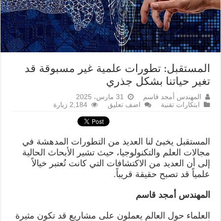
المستقبل: تطورات علمية غير مسبوقة قد
تغير حياتنا بشكل جذري
المهندس أمجد قاسم
31 مارس، 2025
ابتكارات تقنية
اضف تعليق
2,184 زيارة
المستقبل يخبئ لنا العديد من التطورات المدهشة في
مجالات العلم والتكنولوجيا، حيث تشير الأبحاث الحالية
إلى أن العديد من الاكتشافات التي كانت تُعتبر خيالاً
علمياً قد تصبح حقيقة قريباً.
المهندس أمجد قاسم
العلماء حول العالم يعملون على مشاريع قد تكون مثيرة