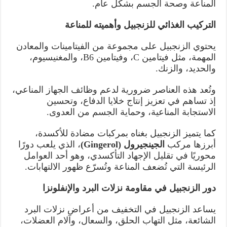
المناعة وصحة الجسم بشكل عام.
التركيب الغذائي للزنجبيل وأهميته للمناعة
يحتوي الزنجبيل على مجموعة من الفيتامينات والمعادن
المهمة، مثل فيتامين C، وفيتامين B6، والمغنيسيوم،
والحديد، والزنك.
وتُعد هذه العناصر ضرورية لدعم وظائف الجهاز المناعي،
إذ تساهم في تعزيز إنتاج خلايا الدفاع، وتحسين
الاستجابة المناعية، وحماية الجسم من العدوى.
كما يتميز الزنجبيل بغناه بمركبات مضادة للأكسدة،
أبرزها مركب
الجينجيرول
(Gingerol)
، الذي يلعب دورًا
محوريًا في تقليل الإجهاد التأكسدي، وهو أحد العوامل
الرئيسة التي تُضعف المناعة وتُسرّع ظهور الالتهابات.
دور الزنجبيل في مقاومة نزلات البرد والإنفلونزا
يساعد الزنجبيل في التخفيف من أعراض نزلات البرد
الشائعة، مثل التهاب الحلق، والسعال، وآلام العضلات،