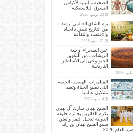
الصحية والبيئية لأكياس
التسوق البلاستيكية
20 يونيو، 2026
يوم الشاي العالمي: رشفـة
من التاريخ تنبض بالحياة
والاقتصاد والثقافة
21 مايو، 2026
عين الصحراء أو بنية
الريشات.. من التكوين
الجيولوجي إلى الأساطير
التاريخية
المبلمرات: الهندسة الخفية
التي تصنع الحياة وتعيد
تشكيل عالمنا
4 مايو، 2026
الشيخ نهيان مبارك آل نهيان
يكرم الفائزين بجائزة خليفة
الدولية لنخيل التمر و يُعلن
سمو الشيخ نهيان بن زايد
 العام 2026