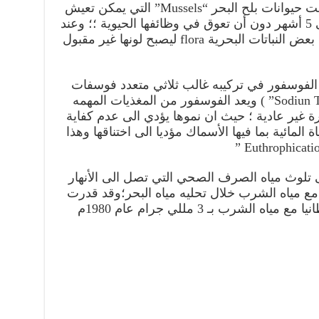
وخصوصا من 5-100mg/L حيث درست حيوانات بلح البحر “Mussels” التي يمكن تعيش
تحت هذا التركيز من فترة 4 أيام الى 5 أشهر دون أن تعوق في وظائفها الحيوية ؛؛ وعند
تركيز 0.1Mg/L يمكن ان تتغير الوان بعض النباتات البحرية flora ليصبح لونها غير مقبول
الفوسفور في تركيبه غالب ثلاثي متعدد فوسفات
الصوديوم (Sodiun Tri-poly phosphat “STPP” ) ويعد الفوسفور من المغذيات المهمه
ورة غير عادية ؛ حيث ان نموها يؤدي الى عدم كفاية
المائية بما فيها الأسماك مؤديا الى اختناقها وهذا
 تلوث مياه الصرف الصحي التي تصل الى الأنهار
 مع مياه الشرب خلال تحليه مياه البحر؛وقد قدرت
لشرب بـ 3 مللي جرام عام 1980م