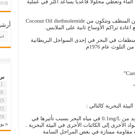
حلل في الماء وتعطي محلولاً قاعدياً يساعد أكثر في عملية
28 أبريل، 26
4- مثبتات Stabilizer وتشكل 19% من المنظف وتتكون من Coconut Oil diethnolemide
أرشي
 اعادة تراكم الأوساخ ثانية على الملابس.
أرش
موقع
لمنظفات في البحر في إحدى السواحل البريطانية
آفاق
 التلوث عام 1976م
علمي
وتربو
س
1
8
15
بيئة البحرية كالتالي :
22
29
-تعتبر المنظفات سامة عند تركيز يزيد من 0.1mg/L في مياه البحر بسبب تأثيرها في
« يون
 الأخرى إلى الكائنات الأخرى في البيئة البحرية .
ة مقاومة ممتازة في بعض المراحل السامة