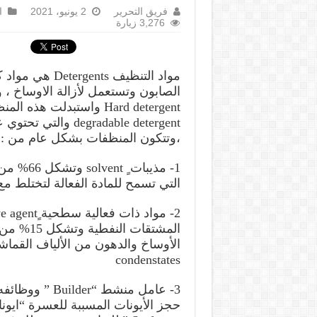
فريق التحرير
2 يونيو، 2021
ا
3,276 زيارة
مواد التنظيف s
الصابون وتستعمل لأزالة الاوساخ ، 
،وتتكون المنظفات بشكل عام من :
التي تسمح للمادة الفعالة لتختلط مع
المشتقات
condenstates
3- عامل منشط “Builder ” ووظائفه :
حجز الأيونات المسببة للعسرة “ايونا