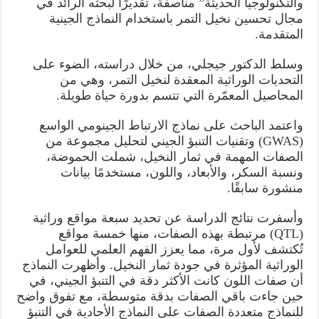
والتكنولوجيا الحديثة” مناصفة، تقديرًا لبحثه الرائد في
مجال تحسين نخيل التمر باستخدام النماذج الجينية
المتقدمة.
وسلط الدكتور جيجلي، من خلال دراسته، الضوء على
التحديات الوراثية المعقدة لنخيل التمر، وهي من
المحاصيل المعمّرة التي تتسم بدورة حياة طويلة.
واعتمد الباحث على نماذج الارتباط الجينومي الواسع
(GWAS) وتقنيات التنبؤ الجيني لتحليل مجموعة من
الصفات المهمة في ثمار النخيل، شملت الحموضة،
ونسبة السكر، والأبعاد، واللون، مستخدمًا بيانات
منشورة سابقًا.
وأسفرت نتائج الدراسة عن تحديد سبعة مواقع وراثية
(QTL) مرتبطة بهذه الصفات، منها خمسة مواقع
تُكتشف لأول مرة، مما يعزز الفهم العلمي للعوامل
الوراثية المؤثرة في جودة ثمار النخيل. وأظهرت النماذج
أن صفات اللون كانت الأكثر دقة في التنبؤ الجيني، في
حين جاءت باقي الصفات بدقة متوسطة، مع تفوق واضح
للنماذج متعددة الصفات على النماذج الأحادية في التنبؤ