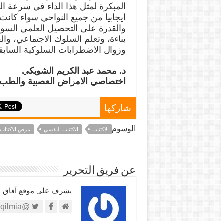
المبكرة لمثل هذا الداء في سرعة الش
ايجابيا من جميع النواحي سواء كانت ب
والقدرة على التحصيل العلمي السوي،
بناءة، وتعلم السلوك الاجتماعي، وال
وزوال الاضطرابات السلوكية السابقة
د. محمد عبد الكريم الشوبكي
اختصاصي الامراض العصبية والطب
شاركها
الوسوم
الاكتئاب
الاكتئاب النفسي
مرض الاكتئاب
عن فريق التحرير
يشرف على موقع آفاق علم
@https://twitter.com/afaqilmia