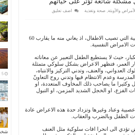
ل مشكلة شائعة تؤثر على حياتهم
لأمراض والأوبئة
,
صحة وتغذية
اضف تعليق
الاكتئاب من أكثر الاضطرابات النفسية التي تصيب الاطفال، اذ يعاني منه ما يقارب 60
ت الامراض النفسية.
بار، حيث لا يستطيع الطفل التعبير عن معاناته
بار العمر، فتظهر الاعراض بشكل سلوكي متمثلة
وك العدواني، والعنف، وتدني التركيز والانتباه،
5 مايو، 2026
درسة وعدم الانتظام فيها وتدني روح التعاونّ
ل وكثيرا ما يصاحب ذلك المخاوف المتعددة، او
ت الفزع، او الخجل الشديد المزمن، او التبول
صبية وعناد وغيرها وتزداد حدة هذه الاعراض عادة
ات الطفل وبالضرب والعقاب.
ض تؤدي الى انحرا افات سلوكية مثل العنف
شخصية