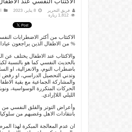
الاكتئاب النفسي عند الأطفا
فريق التحرير
8 يناير، 2023
ا
1,812 زيارة
% من الاطفال الذين يراجعون عيادا
والاكتئاب عند الاطفال يختلف عن الك
بالحديث النفسي كما هو بالنسبة لك
باضطراب النوم، والانعزالية، او السل
وتدني التحصيل الدراسي، او رفض الم
والمشاركة الجماعية مع بقية الاطفا
الحركات المتكررة الوسواسية، ونوبا
الليلي اللاإرادي.
وأعراض التوتر والقلق النفسي من ع
بانتقادات الاهل وغضبهم من سلوكي
ان عدم المعالجة المبكرة لهذا المر