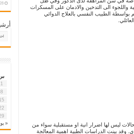
ر خاصة في سن المراهقة لدى الذكور وفي ظل
28 أبريل، 26
واللجوء الى التدخين والادمان على المسكرات
م بواسطة الطبيب النفسي بالعلاج الدوائي
عائلي.
أرشي
أرش
موقع
آفاق
علمي
وتربو
س
1
8
15
22
29
« يون
حالات ليس لها اضرار انية او مستقبلية سواء من
ي. وقد بينت الدراسات الطبية اهمية المعالجة