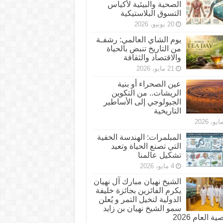
الصحية والبيئية لأكياس
التسوق البلاستيكية
20 يونيو، 2026
يوم الشاي العالمي: رشفـة
من التاريخ تنبض بالحياة
والاقتصاد والثقافة
21 مايو، 2026
عين الصحراء أو بنية
الريشات.. من التكوين
الجيولوجي إلى الأساطير
التاريخية
المبلمرات: الهندسة الخفية
التي تصنع الحياة وتعيد
تشكيل عالمنا
4 مايو، 2026
الشيخ نهيان مبارك آل نهيان
يكرم الفائزين بجائزة خليفة
الدولية لنخيل التمر و يُعلن
سمو الشيخ نهيان بن زايد
 العام 2026