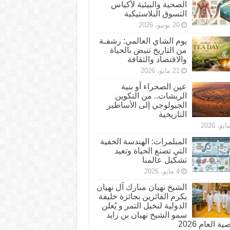
الصحية والبيئية لأكياس
التسوق البلاستيكية
20 يونيو، 2026
يوم الشاي العالمي: رشفـة
من التاريخ تنبض بالحياة
والاقتصاد والثقافة
21 مايو، 2026
عين الصحراء أو بنية
الريشات.. من التكوين
الجيولوجي إلى الأساطير
التاريخية
المبلمرات: الهندسة الخفية
التي تصنع الحياة وتعيد
تشكيل عالمنا
4 مايو، 2026
الشيخ نهيان مبارك آل نهيان
يكرم الفائزين بجائزة خليفة
الدولية لنخيل التمر و يُعلن
سمو الشيخ نهيان بن زايد
 العام 2026