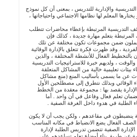
التدريسية والإدارية للتدريس ، بمعنى أن كل نموذج
ختارها المعلم لها نظامها الاجتماعي واحتياجاتها ،
ائف التدريسية المرتبطة بإعطاء محاضرات تتطلب
لمرتبطة بتعلم مهارة جديدة ، كذلك فإن
 يعملون ضمن مجموعات تكون مختلفة عن تلك
لفردية ، وقد ظهرت فكرة تتعلق بالإدارة الوقائية
 بالتخطيط الفعال للأنشطة المختلفة ، والذين
الوقت ، ولديهم خبرة للاستراتيجيات التدريسية
ء بيئات تعليمية خالية من المشاكل المتعلقة
حدث عن ما يسمى بأساليب المنع (منع مشاكل
راء الوقائي وبذلك نتطرق إلى مصطلحين الأول
 فالإدارة يقصد بها : مجموعة معقدة من الخطط
ضمان تعلم فعال وفاعل في آن واحد . أما
قاء الطلبة في هدوء داخل الغرفة الصفية .
 ينضبطون في مقاعدهم ، ولكن يجب أن لا يكون
الصف الفعال يضع الانضباط في مكانه المناسب
لإدارة الصفية تتضمن تدريس الطلبة لإدارة
ية عن طريق بناء أوضاع تعلم تساعدهم على