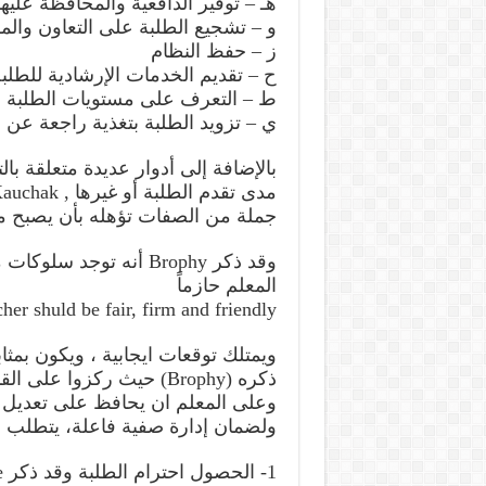
هـ – توفير الدافعية والمحافظة عليها 
و – تشجيع الطلبة على التعاون وال
ز – حفظ النظام
ح – تقديم الخدمات الإرشادية للطلب
ط – التعرف على مستويات الطلبة وق
ي – تزويد الطلبة بتغذية راجعة عن أ
بالإضافة إلى أدوار عديدة متعلقة ب
جملة من الصفات تؤهله بأن يصبح مدي
وقد ذكر Brophy أنه تو
المعلم حازماً
er shuld be fair, firm and friendly
ذكره (Brophy) حيث ركزوا
وعلى المعلم ان يحافظ على تعديل س
ولضمان إدارة صفية فاعلة، يتطلب من ا