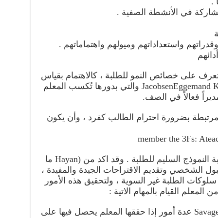
.
مشاركة في الأنشطة الصفية .
ة
دراتهم واستعداداتهم وميولهم واهتماماتهم .
دائهم
التعرف على خصائص النمو للطلبة ، كالاهتمام بقياس
مدى تقدم الطلبة أو غيرها , JacobsenEggemand Kauchak والتي بدورها تُكسب المعلم
راً فعالاً في الصف.
جد سلوكات مرتبطة بضرورة احترام الطالب كفرد ، وأن يكون
member the 3Fs: Ateach
ويمتلك توقعات ايجابية ، ويكون بمثابة النموذج السليم للطلبة . وقد اكد من (Hayan ما
 على القبول الشخصي وتقديم الاقتراحات الجيدة والمفيدة ،
لوكات الطلبة غير السوية ، ولتحقيق هذه الأمور
لمعلم القيام بالمهام الاتية :
1- الحصول احترام الطلبة وقد ذكر Savage عدة أمور إذا حققها المعلم يحصل فيها على