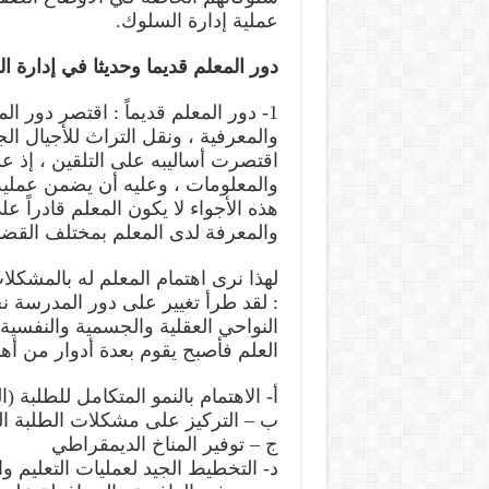
عملية إدارة السلوك.
دور المعلم قديما وحديثا في إدارة 
1- دور المعلم قديماً : اقتصر دور ا
والمعرفية ، ونقل التراث للأجيال ال
اقتصرت أساليبه على التلقين ، إذ ع
والمعلومات ، وعليه أن يضمن عملية
هذه الأجواء لا يكون المعلم قادراً ع
والمعرفة لدى المعلم بمختلف القضايا
لهذا نرى اهتمام المعلم له بالمشكلا
: لقد طرأ تغيير على دور المدرسة نح
النواحي العقلية والجسمية والنفسي
العلم فأصبح يقوم بعدة أدوار من أهم
أ- الاهتمام بالنمو المتكامل للطلبة (
ب – التركيز على مشكلات الطلبة ال
ج – توفير المناخ الديمقراطي
د- التخطيط الجيد لعمليات التعليم وا