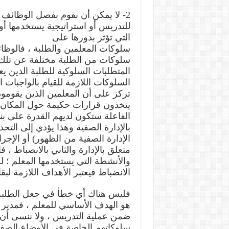
2- لا يمكن أن نقوم بفصل الوظائف 
للتدريس أو استراتيجية يستخدمها أو ي
التي تؤثر بدورها على
سلوكات المعلمين والطلبة ، فالوظ
سلوكات من الطلبة مختلفة عن تلك ا
المتطلبات السلوكية للطلبة الذين
السلوكات اللازمة للقيام بالواجبات ا
تركز على أن المعلمين الذين يقومون
يتخذون قرارات حكيمة حول المكان و
الفاعلة ستكون لديهم القدرة على بنا
بالإدارة الصفية وهذا يؤدي إلى الت
الإدارة الصفية من الظهور) أو الإج
متعلق بالإدارة والثاني بالانضباط ،
والأنشطة التي يستخدمها المعلم ؛ ل
الانضباط فيعتبر الأهداف اللازمة لب
فليس هناك أي خطأ في جعل الطلبة
هو الهدف الأساسي للمعلم ، فمدير 
ضمن عملية التدريس ، ولا ننسى أن ا
سلوكاتهم الخاصة في الأوضاع الصف