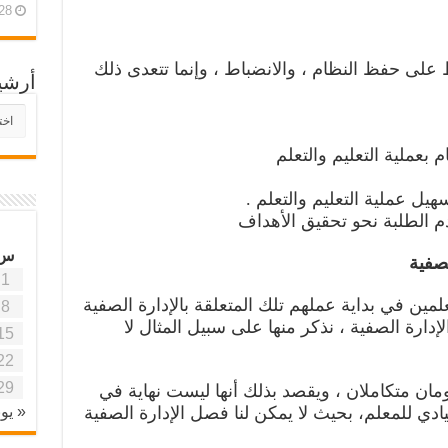
28 أبريل، 26
على حفظ النظام ، والانضباط ، وإنما تتعدى ذلك
أرشي
أرش
موقع
آفاق
علمي
وتربو
س
لصفية
1
ين في بداية عملهم تلك المتعلقة بالإدارة الصفية
8
إدارة الصفية ، نذكر منها على سبيل المثال لا
15
22
29
ومان متكاملان ، ويقصد بذلك أنها ليست نهاية في
« يون
يادي للمعلم، بحيث لا يمكن لنا فصل الإدارة الصفية