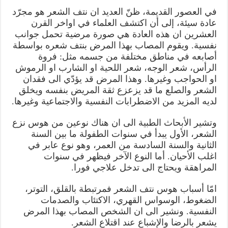
في العصور القديمة، ظنّ العديد ان نتف الشعر هو مجرّد
عادة سيئة، إلى أن اكتشف العلماء في اواخر القرن
العشرين ان هذه العادة هي صورة مرضية تحمل جوانب
نفسية. ويقوم المصاب بهذا المرض بنتف شعره بواسطة
أصابعه في مناطق مختلفة من جسمه مثل: فروة
الرأس، شعر الوجه، شعر اللحية او الشارب او الرموش
او الحواجب وغيرها. وهذا المرض قد يؤدّي الى فقدان
الشعر والصلع ما قد يزعزع ثقة المريض بنفسه ويخلق
لديه المزيد من الاضطرابات النفسية والاجتماعية وغيرها.
وتشير الأبحاث الطبية الى ان هناك نوعين من هوس نزع
الشعر، الأول يبدأ في سنوات الطفولة ما بين السنة
الثانية والسنة السادسة من العمر، وهو نوع عابر في
اغلب الأحيان. أما النوع الآخر فيظهر في سنوات
المراهقة ويحتاج الى تدخل علاجي فورا.
امّا أسباب هوس نتف الشعر فمرتبطة بالقلق، التوتر،
الضغوط، الوسواس القهري، الاكتئاب والصدمات
النفسية. ونشير الى ان الشخص المصاب بهذا المرض
يشعر بالرضا والإشباع عند اقتلاع الشعر.