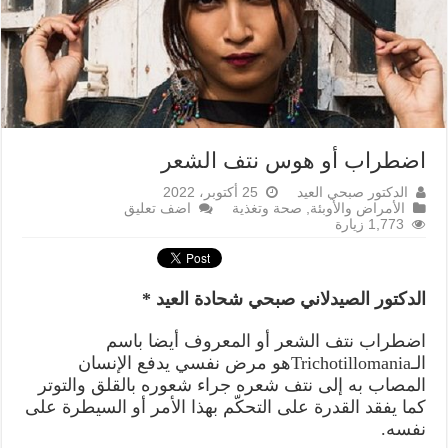
اضطراب أو هوس نتف الشعر
الدكتور صبحي العيد
25 أكتوبر، 2022
الأمراض والأوبئة
,
صحة وتغذية
اضف تعليق
1,773 زيارة
الدكتور الصيدلاني صبحي شحادة العيد *
اضطراب نتف الشعر أو المعروف أيضا باسم
الـTrichotillomaniaهو مرض نفسي يدفع الإنسان
المصاب به إلى نتف شعره جراء شعوره بالقلق والتوتر
كما يفقد القدرة على التحكّم بهذا الأمر أو السيطرة على
نفسه.