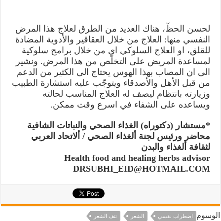
لحسن الحظّ، هناك العديد من الطرق لعلاج هذا المرض
النفسي منها: العلاج من خلال العقاقير والأدوية المضادة
للقلق، او العلاج السلوكي اي من خلال برامج سلوكية
لمساعدة المريض على التخلّص من هذا المرض. ونشير
الى ان المصاب بهذا الهوس يحتاج الى الكثير من الدعم
من قبل الأهل والأصدقاء ويتوجّب عليه استشارة الطبيب
وزيارته بانتظام ليصف له العلاج المناسب لحالته
ويساعده على الشفاء في اسرع وقت ممكن.
*مستشار (دكتوراه) الغذاء الصحي والنباتات الشافية
محاضر ورئيس لجنة ألغذاء الصحي / ألاتحاد العربي
لثقافة ألغذاء والبدن
Health food and healing herbs advisor
DRSUBHI_EID@HOTMAIL.COM
الوسوم
اضطراب نفسي
الشعر
نتف الشعر