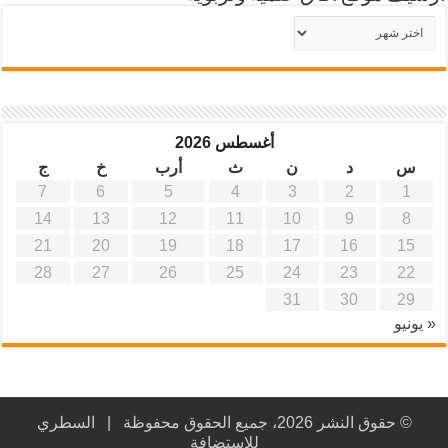
أرشيف
موقع
آفاق
علمية
وتربوية
أغسطس 2026
س
د
ن
ث
أرب
خ
ج
7
6
5
4
3
2
1
14
13
12
11
10
9
8
21
20
19
18
17
16
15
28
27
26
25
24
23
22
31
30
29
« يونيو
© حقوق النشر 2026، جميع الحقوق محفوظة |
السطري
للاستضافة