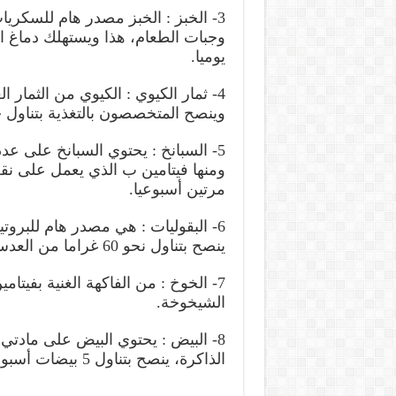
3- الخبز : الخبز مصدر هام للسكري
يوميا.
4- ثمار الكيوي : الكيوي من الثمار 
وينصح المتخصصون بالتغذية بتناول ح
5- السبانخ : يحتوي السبانخ على عدد
ومنها فيتامين ب الذي يعمل على نقل
مرتين أسبوعيا.
6- البقوليات : هي مصدر هام للبرو
ينصح بتناول نحو 60 غراما من العدس أو الحمص او الفاصوليا ثلاث مرات أسبوعيا.
7- الخوخ : من الفاكهة الغنية بفي
الشيخوخة.
8- البيض : يحتوي البيض على مادتي 
الذاكرة، ينصح بتناول 5 بيضات أسبوعيا ما لم يكن هناك سبب طبي يمنع ذلك.