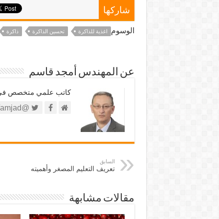
شاركها
الوسوم
اغذية للذاكرة
تحسين الذاكرة
ذاكرة
عن المهندس أمجد قاسم
كاتب علمي متخصص في الش
@https://twitter.com/amjad
السابق
تعريف التعليم المصغر وأهميته
مقالات مشابهة