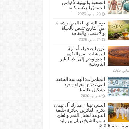
الصحية والبيئية لأكياس
التسوق البلاستيكية
20 يونيو، 2026
يوم الشاي العالمي: رشفـة
من التاريخ تنبض بالحياة
والاقتصاد والثقافة
21 مايو، 2026
عين الصحراء أو بنية
الريشات.. من التكوين
الجيولوجي إلى الأساطير
التاريخية
المبلمرات: الهندسة الخفية
التي تصنع الحياة وتعيد
تشكيل عالمنا
4 مايو، 2026
الشيخ نهيان مبارك آل نهيان
يكرم الفائزين بجائزة خليفة
الدولية لنخيل التمر و يُعلن
سمو الشيخ نهيان بن زايد
 العام 2026