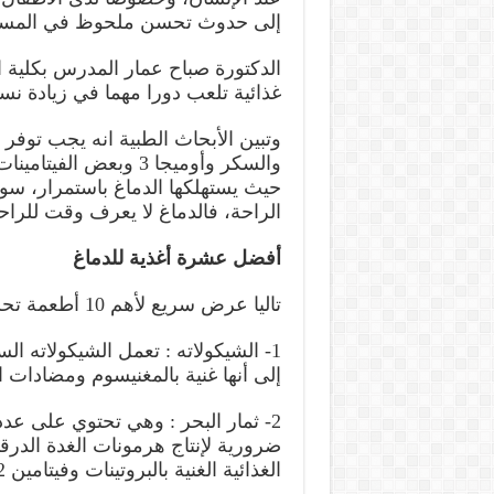
إلى حدوث تحسن ملحوظ في المستو
غذائية تلعب دورا مهما في زيادة نسبة
وتبين الأبحاث الطبية انه يجب توفر أ
والسكر وأوميجا 3 وبعض
حيث يستهلكها الدماغ باستمرار، سواء ف
الراحة، فالدماغ لا يعرف وقت للراح
أفضل عشرة أغذية للدماغ
تاليا عرض سريع لأهم 10 أطعمة تحسن من ذكاء وذاكرة الإنسان:
1- الشيكولاته : تعمل الشيكولاته ا
إلى أنها غنية بالمغنيسوم ومضادات ا
2- ثمار البحر : وهي تحتوي على عد
ضرورية لإنتاج هرمونات الغدة الدرقي
الغذائية الغنية بالبروتينات وفيتامين B12.