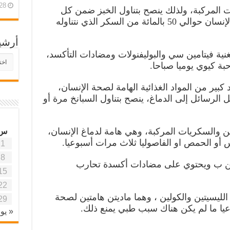
28 أبريل، 26
ات المركبة، ولذلك ينصح بتناول الخبز ضمن كل
وجبات الطعام، هذا ويستهلك دماغ الإنسان حوالي 50 بالمائة من السكر الذي نتناوله
أرشي
الغنية فيتامين سي والبوليفنولات ومضادات التأكسد،
أرش
بة كيوي يوميا صباحا.
موقع
آفاق
 كبير من المواد الغذائية الهامة لصحة الإنسان،
علمي
وتربو
 الرسائل إلى الدماغ، ينصح بتناول السبانخ مرة أو
تين والسكريات المركبة، وهي هامة لدماغ الإنسان،
س
1
8
تامين ب ويحتوي على مضادات أكسدة تحارب
15
22
الليسيتين والكولين ، وهما ماديتن هامتين لصحة
29
« يون