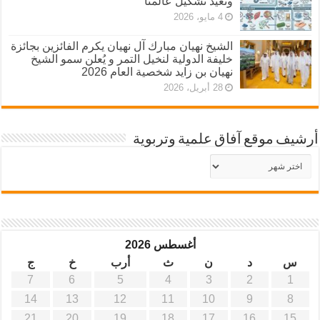
وتعيد تشكيل عالمنا
4 مايو، 2026
الشيخ نهيان مبارك آل نهيان يكرم الفائزين بجائزة
خليفة الدولية لنخيل التمر و يُعلن سمو الشيخ
نهيان بن زايد شخصية العام 2026
28 أبريل، 2026
أرشيف موقع آفاق علمية وتربوية
أرشيف
موقع
آفاق
علمية
وتربوية
أغسطس 2026
س
د
ن
ث
أرب
خ
ج
7
6
5
4
3
2
1
14
13
12
11
10
9
8
21
20
19
18
17
16
15