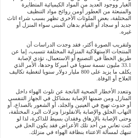
الغبار ووجود العديد من المواد الكيميائية المتطايرة
والمنبعثة من العطور أومن روائح مواد التنظيف
المختلفة، بعض الملوثات الأخرى تظهر بسبب شراء اثاث
جديد أو سجاد أو القيام بدهان المبنى سواء المنزل أو
غيره.
ولتقريب الصورة أكثر، فقد وجدت الدراسات أن
المنتجات الاستهلاكية المنزلية المختلفة تتسبب، إما عن
طريق الخطأ في التصنيع أو الاستعمال، تؤدي لإصابة
33.1 مليون نسمة سنويا في أميركا وحدها، الأمر الذي
يكلف ما يزيد على 800 مليار دولار سنويا لتغطية تكاليف
العلاج أو الوفاة.
وتتعدد الأخطار الصحية الناتجة عن تلوث الهواء داخل
المنازل ومن ضمنها الإصابة بمشاكل في الجهاز التنفسي
أو حدوث تهيج في العينين والجلد، أو الشعور بالصداع، أو
التهاب الحلق والإصابة بالانفلونزا ونزلات البرد المختلفة،
وحتى الإصابة بالإرهاق وفقدان بسيط للذاكرة، لذا لو
كنت تعاني من أحد تلك الأعراض فقد يكون الحل في
تنبهك لمسألة الاعتناء بنظافة الهواء في منزلك.