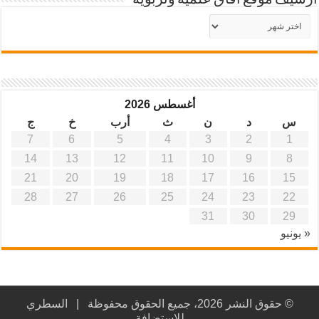
أرشيف موقع آفاق علمية وتربوية
أرشيف
موقع
آفاق
علمية
وتربوية
أغسطس 2026
س
د
ن
ث
أرب
خ
ج
7
6
5
4
3
2
1
14
13
12
11
10
9
8
21
20
19
18
17
16
15
28
27
26
25
24
23
22
31
30
29
« يونيو
© حقوق النشر 2026، جميع الحقوق محفوظة |
السطري
للاستضافة