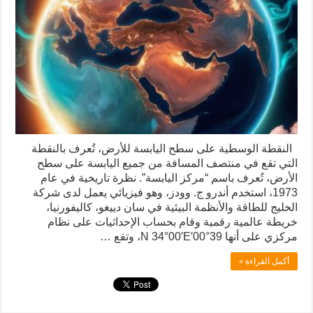
النقطة الوسطية على سطح اليابسة للأرض، تُعرف بالنقطة
التي تقع في منتصف المسافة من جميع اليابسة على سطح
الأرض، تُعرف باسم “مركز اليابسة”. نظرة تاريخية في عام
1973، استخدم أندرو ج. وودز، وهو فيزيائي يعمل لدى شركة
الخليج للطاقة والأنظمة البيئية في سان دييغو، كاليفورنيا،
خريطة عالمية رقمية وقام بحساب الإحداثيات على نظام
مركزي على أنها 39°00′N 34°00′E، وتقع …
أكمل القراءة »