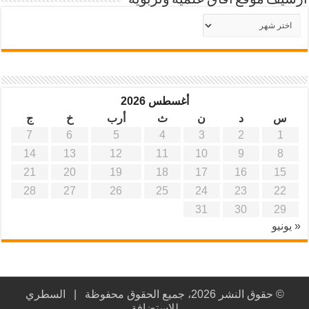
أرشيف موقع آفاق علمية وتربوية
أرشيف
موقع
آفاق
علمية
وتربوية
أغسطس 2026
س
د
ن
ث
أرب
خ
ج
7
6
5
4
3
2
1
14
13
12
11
10
9
8
21
20
19
18
17
16
15
28
27
26
25
24
23
22
31
30
29
« يونيو
© حقوق النشر 2026، جميع الحقوق محفوظة |
السطري
للاستضافة