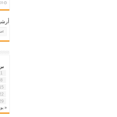
28 أبريل، 26
أرشي
أرش
موقع
آفاق
علمي
وتربو
س
1
8
15
22
29
« يون