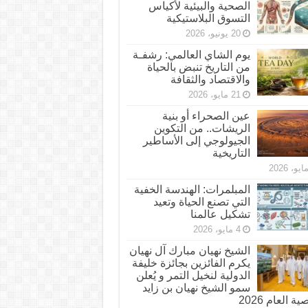
الصحية والبيئية لأكياس
التسوق البلاستيكية
20 يونيو، 2026
يوم الشاي العالمي: رشفـة
من التاريخ تنبض بالحياة
والاقتصاد والثقافة
21 مايو، 2026
عين الصحراء أو بنية
الريشات.. من التكوين
الجيولوجي إلى الأساطير
التاريخية
المبلمرات: الهندسة الخفية
التي تصنع الحياة وتعيد
تشكيل عالمنا
4 مايو، 2026
الشيخ نهيان مبارك آل نهيان
يكرم الفائزين بجائزة خليفة
الدولية لنخيل التمر و يُعلن
سمو الشيخ نهيان بن زايد
 العام 2026