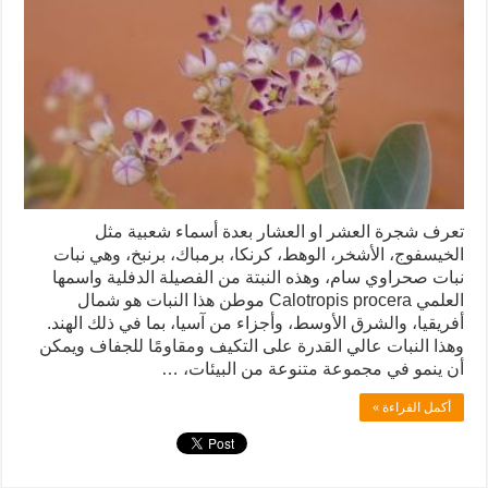
تعرف شجرة العشر او العشار بعدة أسماء شعبية مثل
الخيسفوج، الأشخر، الوهط، كرنكا، برمباك، برنبخ، وهي نبات
نبات صحراوي سام، وهذه النبتة من الفصيلة الدفلية واسمها
العلمي Calotropis procera موطن هذا النبات هو شمال
أفريقيا، والشرق الأوسط، وأجزاء من آسيا، بما في ذلك الهند.
وهذا النبات عالي القدرة على التكيف ومقاومًا للجفاف ويمكن
أن ينمو في مجموعة متنوعة من البيئات، …
أكمل القراءة »