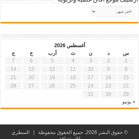
أرشيف موقع آفاق علمية وتربوية
أرشيف
موقع
آفاق
علمية
وتربوية
أغسطس 2026
س
د
ن
ث
أرب
خ
ج
7
6
5
4
3
2
1
14
13
12
11
10
9
8
21
20
19
18
17
16
15
28
27
26
25
24
23
22
31
30
29
« يونيو
© حقوق النشر 2026، جميع الحقوق محفوظة |
السطري
للاستضافة